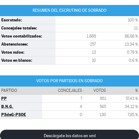
RESUMEN DEL ESCRUTINIO DE SOBRADO
Escrutado:
100 %
Concejales totales:
11
Votos contabilizados:
1.669
86,66 %
Abstenciones:
257
13,34 %
Votos nulos:
13
0,78 %
Votos en blanco:
10
0,6 %
VOTOS POR PARTIDOS EN SOBRADO
PARTIDO
CONCEJALES
VOTOS
%
PP
7
951
57,43 %
B.N.G.
4
565
34,12 %
PSdeG-PSOE
0
130
7,85 %
Descárgate los datos en xml