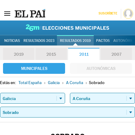
SUSCRÍBETE
26M | Elec
NOTICIAS
RESULTADOS 2023
RESULTADOS 2019
PACTOS
AUTONÓMIC
2019
2015
2011
2007
MUNICIPALES
AUTONÓMICAS
Estás en:
Total España
»
Galicia
»
A Coruña
»
Sobrado