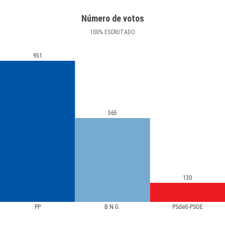
Número de votos
100
%
ESCRUTADO
951
565
130
PP
B.N.G.
PSdeG-PSOE