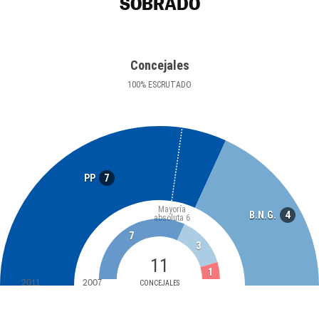
SOBRADO
Concejales
100
%
ESCRUTADO
7
PP
Mayoría
4
B.N.G.
absoluta
6
7
3
11
1
2011
2007
CONCEJALES