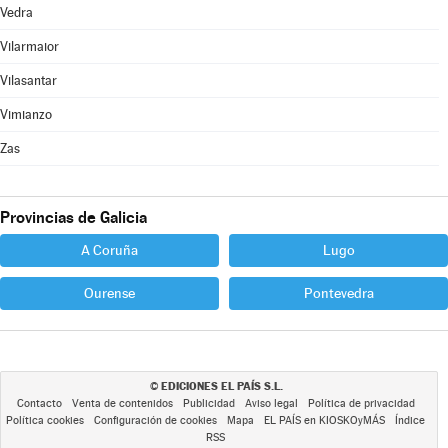
Vedra
Vilarmaior
Vilasantar
Vimianzo
Zas
Provincias de Galicia
A Coruña
Lugo
Ourense
Pontevedra
EDICIONES EL PAÍS S.L.
©
Contacto
Venta de contenidos
Publicidad
Aviso legal
Política de privacidad
Política cookies
Configuración de cookies
Mapa
EL PAÍS en KIOSKOyMÁS
Índice
RSS