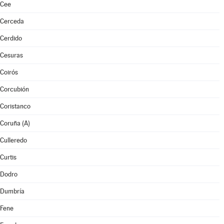
Cee
Cerceda
Cerdido
Cesuras
Coirós
Corcubión
Coristanco
Coruña (A)
Culleredo
Curtis
Dodro
Dumbría
Fene