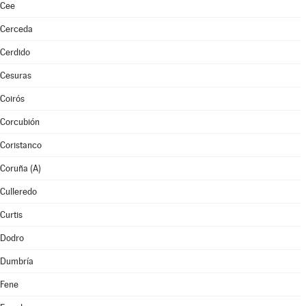
Cee
Cerceda
Cerdido
Cesuras
Coirós
Corcubión
Coristanco
Coruña (A)
Culleredo
Curtis
Dodro
Dumbría
Fene