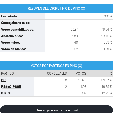
RESUMEN DEL ESCRUTINIO DE PINO (O)
Escrutado:
100 %
Concejales totales:
11
Votos contabilizados:
3.197
76,54 %
Abstenciones:
980
23,46 %
Votos nulos:
49
1,53 %
Votos en blanco:
62
1,97 %
VOTOS POR PARTIDOS EN PINO (O)
PARTIDO
CONCEJALES
VOTOS
%
PP
8
2.073
65,85 %
PSdeG-PSOE
2
626
19,89 %
B.N.G.
1
387
12,29 %
Descárgate los datos en xml