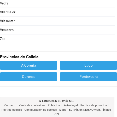
Vedra
Vilarmaior
Vilasantar
Vimianzo
Zas
Provincias de Galicia
A Coruña
Lugo
Ourense
Pontevedra
EDICIONES EL PAÍS S.L.
©
Contacto
Venta de contenidos
Publicidad
Aviso legal
Política de privacidad
Política cookies
Configuración de cookies
Mapa
EL PAÍS en KIOSKOyMÁS
Índice
RSS