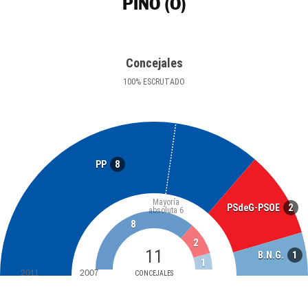
PINO (O)
Concejales
100
%
ESCRUTADO
8
PP
Mayoría
2
PSdeG-PSOE
absoluta
6
8
2
11
1
B.N.G.
1
2011
2007
CONCEJALES