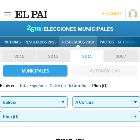
SUSCRÍBETE
26M | Elec
NOTICIAS
RESULTADOS 2023
RESULTADOS 2019
PACTOS
AUTONÓMIC
2019
2015
2011
2007
MUNICIPALES
AUTONÓMICAS
Estás en:
Total España
»
Galicia
»
A Coruña
»
Pino (O)