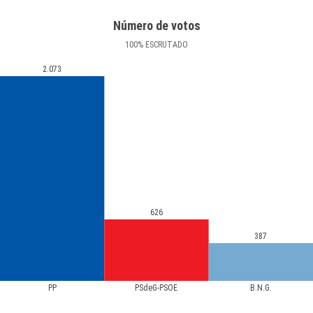
Número de votos
100
%
ESCRUTADO
2.073
626
387
PP
PSdeG-PSOE
B.N.G.