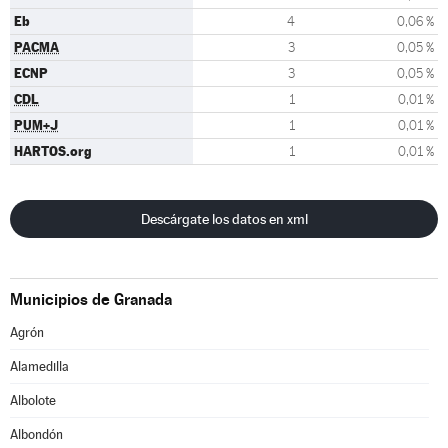
Eb
4
0,06 %
PACMA
3
0,05 %
ECNP
3
0,05 %
CDL
1
0,01 %
PUM+J
1
0,01 %
HARTOS.org
1
0,01 %
Descárgate los datos en xml
Municipios de Granada
Agrón
Alamedilla
Albolote
Albondón