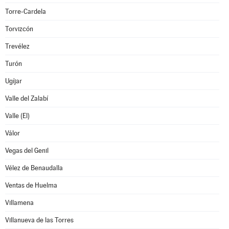
Torre-Cardela
Torvizcón
Trevélez
Turón
Ugíjar
Valle del Zalabí
Valle (El)
Válor
Vegas del Genil
Vélez de Benaudalla
Ventas de Huelma
Villamena
Villanueva de las Torres