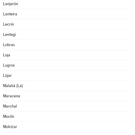
Lanjarón
Lanteira
Lecrín
Lentegí
Lobras
Loja
Lugros
Lújar
Malahá (La)
Maracena
Marchal
Moclín
Molvízar