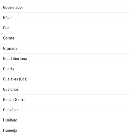
Gobernador
Gójar
Gor
Gorafe
Granada
Guadahortuna
Guadix
Guajares (Los)
Gualchos
Güejar Sierra
Güevéjar
Huélago
Huéneja