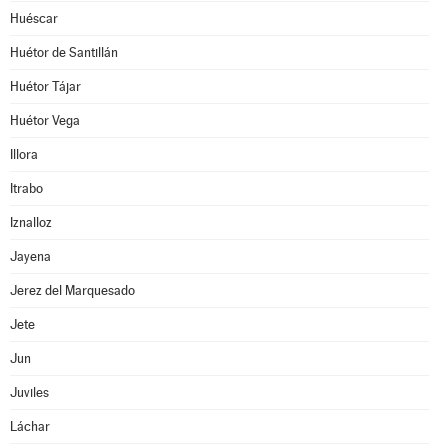
Huéscar
Huétor de Santillán
Huétor Tájar
Huétor Vega
Illora
Itrabo
Iznalloz
Jayena
Jerez del Marquesado
Jete
Jun
Juviles
Láchar