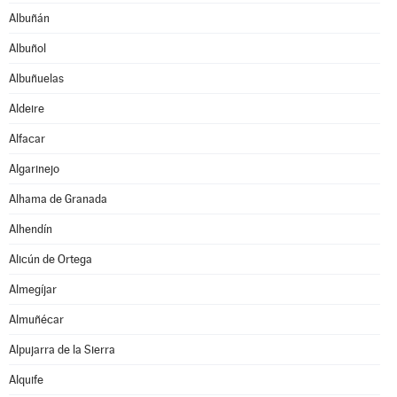
Albuñán
Albuñol
Albuñuelas
Aldeire
Alfacar
Algarinejo
Alhama de Granada
Alhendín
Alicún de Ortega
Almegíjar
Almuñécar
Alpujarra de la Sierra
Alquife