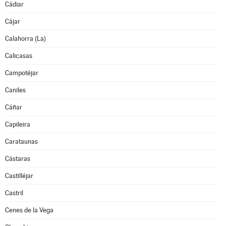
Cádiar
Cájar
Calahorra (La)
Calicasas
Campotéjar
Caniles
Cáñar
Capileira
Carataunas
Cástaras
Castilléjar
Castril
Cenes de la Vega