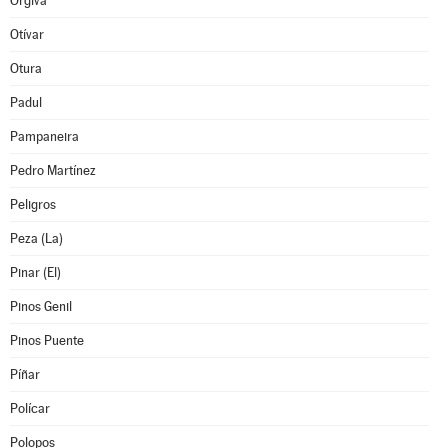
Órgiva
Otívar
Otura
Padul
Pampaneira
Pedro Martínez
Peligros
Peza (La)
Pinar (El)
Pinos Genil
Pinos Puente
Píñar
Polícar
Polopos