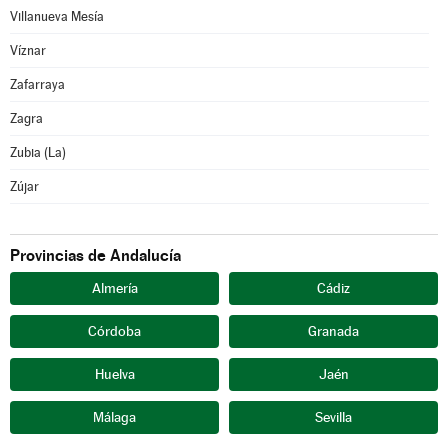
Villanueva Mesía
Víznar
Zafarraya
Zagra
Zubia (La)
Zújar
Provincias de Andalucía
Almería
Cádiz
Córdoba
Granada
Huelva
Jaén
Málaga
Sevilla