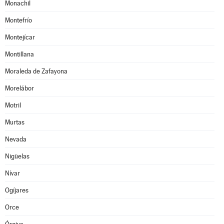
Monachil
Montefrío
Montejícar
Montillana
Moraleda de Zafayona
Morelábor
Motril
Murtas
Nevada
Nigüelas
Nívar
Ogíjares
Orce