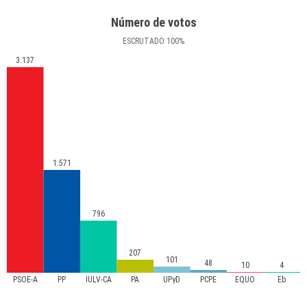
Número de votos
ESCRUTADO
100
%
3.137
1.571
796
207
101
48
10
4
PSOE-A
PP
IULV-CA
PA
UPyD
PCPE
EQUO
Eb