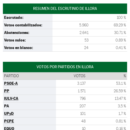
RESUMEN DEL ESCRUTINIO DE ILLORA
Escrutado:
100 %
Votos contabilizados:
5.960
69,29 %
Abstenciones:
2.641
30,71 %
Votos nulos:
53
0,89 %
Votos en blanco:
24
0,41 %
VOTOS POR PARTIDOS EN ILLORA
PARTIDO
VOTOS
%
PSOE-A
3.137
53,1 %
PP
1.571
26,59 %
IULV-CA
796
13,47 %
PA
207
3,5 %
UPyD
101
1,7 %
PCPE
48
0,81 %
EQUO
10
0,16 %