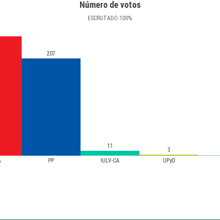
Número de votos
ESCRUTADO
100
%
207
11
3
A
PP
IULV-CA
UPyD