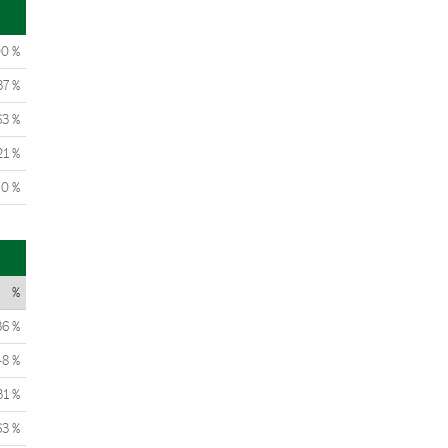
00 %
37 %
63 %
21 %
0 %
%
36 %
48 %
31 %
63 %