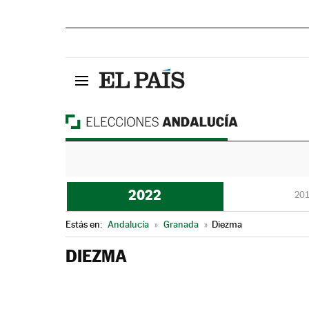
2022
201
Estás en:
Andalucía
»
Granada
»
Diezma
DIEZMA