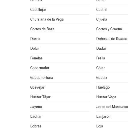
Castilléjar
Castril
Churriana de la Vega
Cijuela
Cortes de Baza
Cortes y Graena
Darro
Dehesas de Guadix
Dólar
Dúdar
Fonelas
Freila
Gobernador
Gójar
Guadahortuna
Guadix
Güevéjar
Huélago
Huétor Tájar
Huétor Vega
Jayena
Jerez del Marques
Láchar
Lanjarón
Lobras
Loja