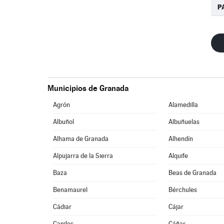
P
Municipios de Granada
Agrón
Alamedilla
Albuñol
Albuñuelas
Alhama de Granada
Alhendín
Alpujarra de la Sierra
Alquife
Baza
Beas de Granada
Benamaurel
Bérchules
Cádiar
Cájar
Caniles
Cáñar