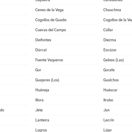
Cenes de la Vega
Chauchina
Cogollos de Guadix
Cogollos de la V
Cuevas del Campo
Cúllar
Deifontes
Diezma
Dúrcal
Escúzar
Fuente Vaqueros
Gabias (Las)
Gor
Gorafe
Guajares (Los)
Gualchos
Huéneja
Huéscar
Illora
Itrabo
ado
Jete
Jun
Lanteira
Lecrín
Lugros
Lújar