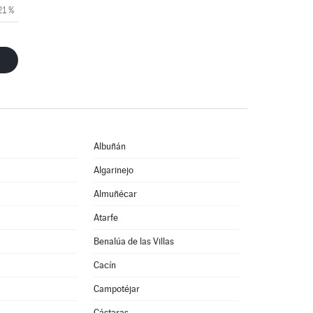
21 %
Albuñán
Algarinejo
Almuñécar
Atarfe
Benalúa de las Villas
Cacín
Campotéjar
Cástaras