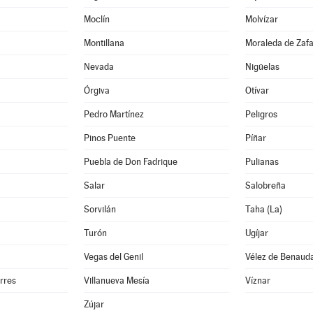
Moclín
Molvízar
Montillana
Moraleda de Zaf
Nevada
Nigüelas
Órgiva
Otívar
Pedro Martínez
Peligros
Pinos Puente
Píñar
Puebla de Don Fadrique
Pulianas
Salar
Salobreña
Sorvilán
Taha (La)
Turón
Ugíjar
Vegas del Genil
Vélez de Benauda
orres
Villanueva Mesía
Víznar
Zújar