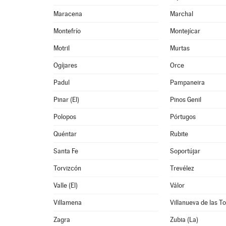
Maracena
Marchal
Montefrío
Montejícar
Motril
Murtas
Ogíjares
Orce
Padul
Pampaneira
Pinar (El)
Pinos Genil
Polopos
Pórtugos
Quéntar
Rubite
Santa Fe
Soportújar
Torvizcón
Trevélez
Valle (El)
Válor
Villamena
Villanueva de las T
Zagra
Zubia (La)