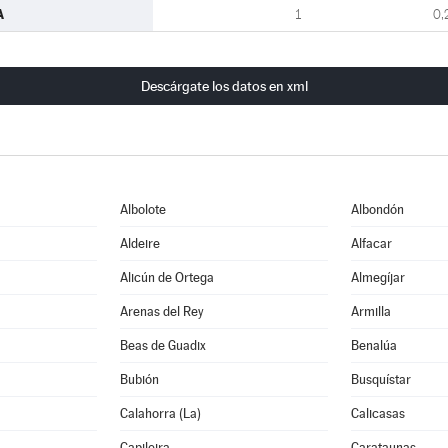
A
1
0,
Descárgate los datos en xml
Albolote
Albondón
Aldeire
Alfacar
Alicún de Ortega
Almegíjar
Arenas del Rey
Armilla
Beas de Guadix
Benalúa
Bubión
Busquístar
Calahorra (La)
Calicasas
Capileira
Carataunas