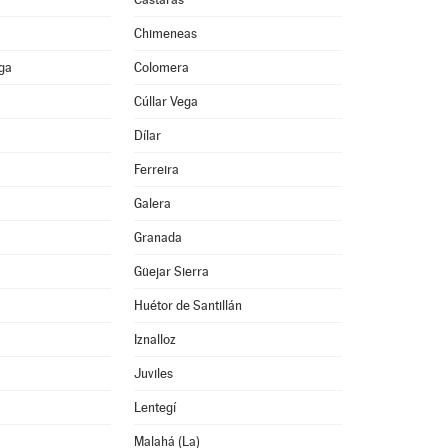
Chimeneas
ega
Colomera
Cúllar Vega
Dílar
Ferreira
Galera
Granada
Güejar Sierra
Huétor de Santillán
Iznalloz
Juviles
Lentegí
Malahá (La)