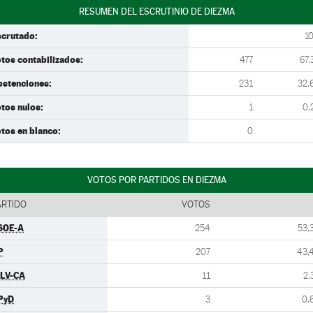
RESUMEN DEL ESCRUTINIO DE DIEZMA
scrutado:
1
tos contabilizados:
477
67,
bstenciones:
231
32,
tos nulos:
1
0,
tos en blanco:
0
VOTOS POR PARTIDOS EN DIEZMA
ARTIDO
VOTOS
SOE-A
254
53,
P
207
43,
ULV-CA
11
2,
PyD
3
0,