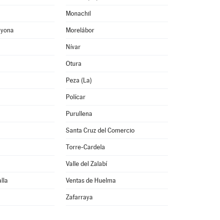
Monachil
ayona
Morelábor
Nívar
Otura
Peza (La)
Polícar
Purullena
Santa Cruz del Comercio
Torre-Cardela
Valle del Zalabí
lla
Ventas de Huelma
Zafarraya