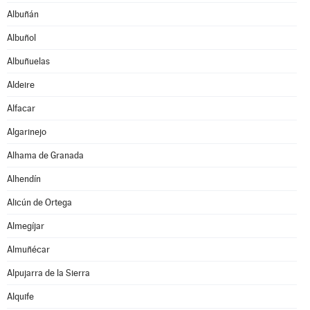
Albuñán
Albuñol
Albuñuelas
Aldeire
Alfacar
Algarinejo
Alhama de Granada
Alhendín
Alicún de Ortega
Almegíjar
Almuñécar
Alpujarra de la Sierra
Alquife