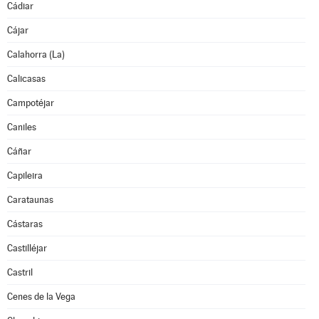
Cádiar
Cájar
Calahorra (La)
Calicasas
Campotéjar
Caniles
Cáñar
Capileira
Carataunas
Cástaras
Castilléjar
Castril
Cenes de la Vega