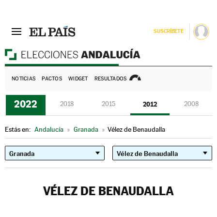
SUSCRÍBETE
E
NOTICIAS
PACTOS
WIDGET
RESULTADOS
2022
2018
2015
2012
2008
Estás en:
Andalucía
»
Granada
»
Vélez de Benaudalla
VÉLEZ DE BENAUDALLA