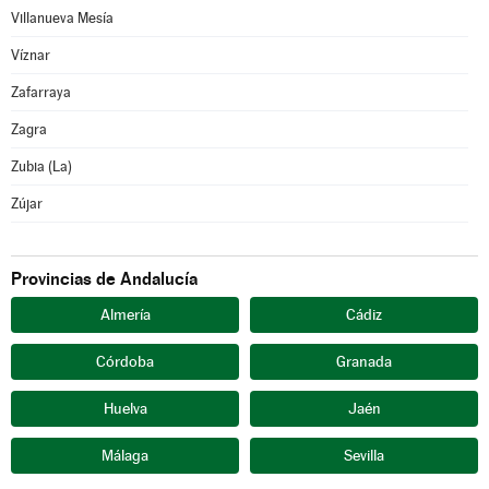
Villanueva Mesía
Víznar
Zafarraya
Zagra
Zubia (La)
Zújar
Provincias de Andalucía
Almería
Cádiz
Córdoba
Granada
Huelva
Jaén
Málaga
Sevilla