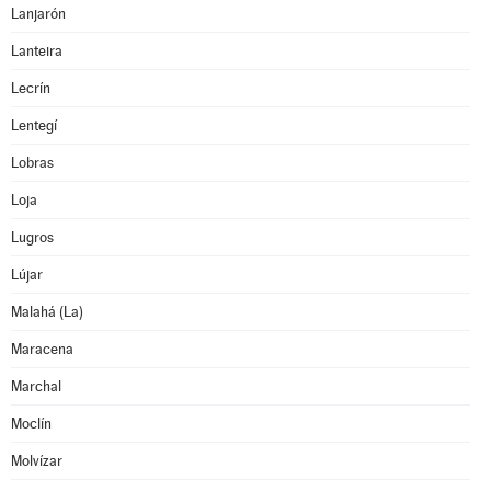
Lanjarón
Lanteira
Lecrín
Lentegí
Lobras
Loja
Lugros
Lújar
Malahá (La)
Maracena
Marchal
Moclín
Molvízar