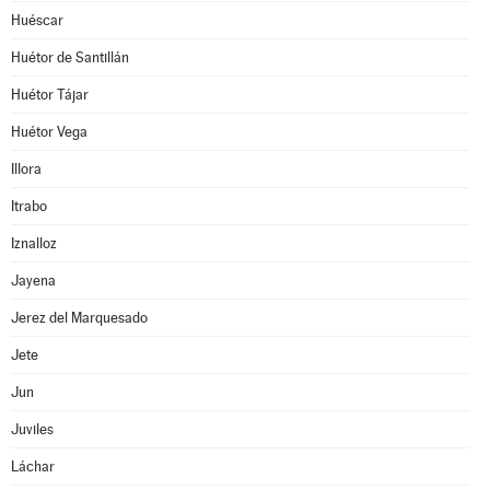
Huéscar
Huétor de Santillán
Huétor Tájar
Huétor Vega
Illora
Itrabo
Iznalloz
Jayena
Jerez del Marquesado
Jete
Jun
Juviles
Láchar