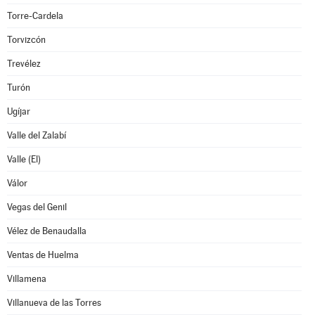
Torre-Cardela
Torvizcón
Trevélez
Turón
Ugíjar
Valle del Zalabí
Valle (El)
Válor
Vegas del Genil
Vélez de Benaudalla
Ventas de Huelma
Villamena
Villanueva de las Torres