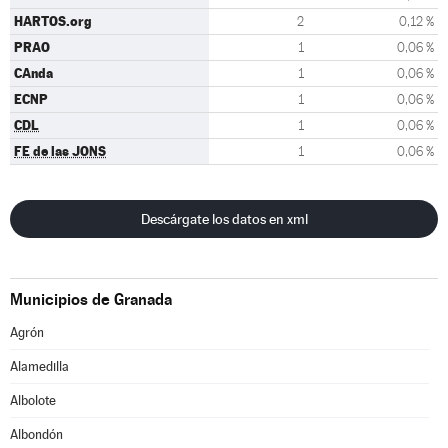
HARTOS.org
2
0,12 %
PRAO
1
0,06 %
CAnda
1
0,06 %
ECNP
1
0,06 %
CDL
1
0,06 %
FE de las JONS
1
0,06 %
Descárgate los datos en xml
Municipios de Granada
Agrón
Alamedilla
Albolote
Albondón