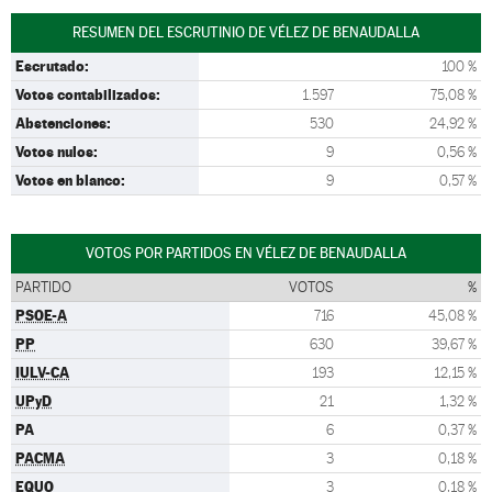
RESUMEN DEL ESCRUTINIO DE VÉLEZ DE BENAUDALLA
Escrutado:
100 %
Votos contabilizados:
1.597
75,08 %
Abstenciones:
530
24,92 %
Votos nulos:
9
0,56 %
Votos en blanco:
9
0,57 %
VOTOS POR PARTIDOS EN VÉLEZ DE BENAUDALLA
PARTIDO
VOTOS
%
PSOE-A
716
45,08 %
PP
630
39,67 %
IULV-CA
193
12,15 %
UPyD
21
1,32 %
PA
6
0,37 %
PACMA
3
0,18 %
EQUO
3
0,18 %