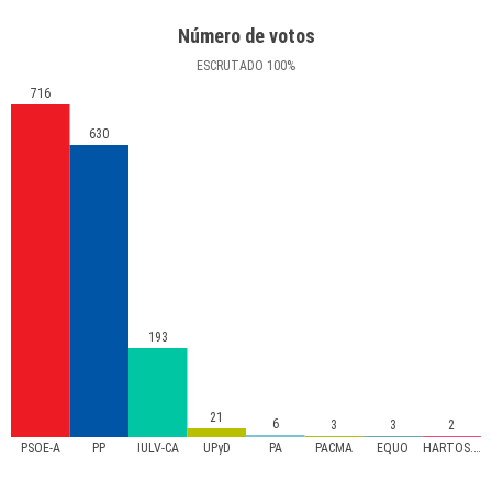
Número de votos
ESCRUTADO
100
%
716
630
193
21
6
3
3
2
PSOE-A
PP
IULV-CA
UPyD
PA
PACMA
EQUO
HARTOS.org