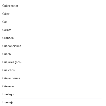
Gobernador
Gójar
Gor
Gorafe
Granada
Guadahortuna
Guadix
Guajares (Los)
Gualchos
Güejar Sierra
Güevéjar
Huélago
Huéneja