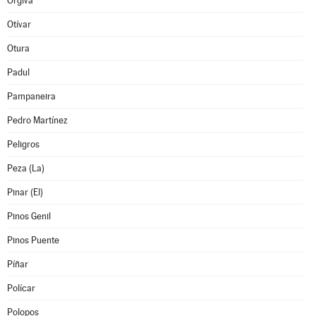
Órgiva
Otívar
Otura
Padul
Pampaneira
Pedro Martínez
Peligros
Peza (La)
Pinar (El)
Pinos Genil
Pinos Puente
Píñar
Polícar
Polopos