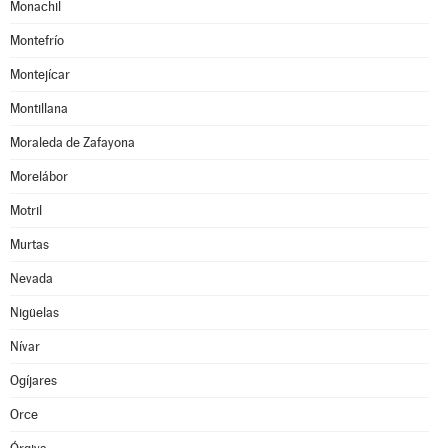
Monachil
Montefrío
Montejícar
Montillana
Moraleda de Zafayona
Morelábor
Motril
Murtas
Nevada
Nigüelas
Nívar
Ogíjares
Orce