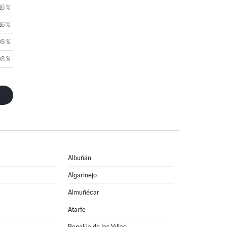
16 %
16 %
08 %
08 %
Albuñán
Algarinejo
Almuñécar
Atarfe
Benalúa de las Villas