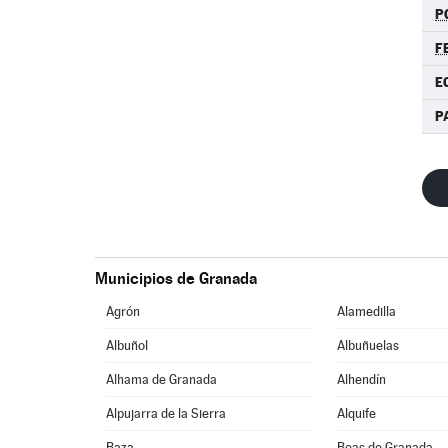
P
F
E
P
Municipios de Granada
Agrón
Alamedilla
Albuñol
Albuñuelas
Alhama de Granada
Alhendín
Alpujarra de la Sierra
Alquife
Baza
Beas de Granada