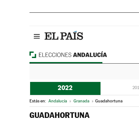
2022
201
Estás en:
Andalucía
»
Granada
»
Guadahortuna
GUADAHORTUNA