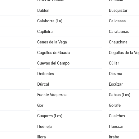
Bubión
Busquístar
Calahorra (La)
Calicasas
Capileira
Carataunas
Cenes de la Vega
Chauchina
Cogollos de Guadix
Cogollos de la V
Cuevas del Campo
Cúllar
Deifontes
Diezma
Dúrcal
Escúzar
Fuente Vaqueros
Gabias (Las)
Gor
Gorafe
Guajares (Los)
Gualchos
Huéneja
Huéscar
Illora
Itrabo