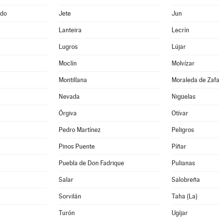
ado
Jete
Jun
Lanteira
Lecrín
Lugros
Lújar
Moclín
Molvízar
Montillana
Moraleda de Zaf
Nevada
Nigüelas
Órgiva
Otívar
Pedro Martínez
Peligros
Pinos Puente
Píñar
Puebla de Don Fadrique
Pulianas
Salar
Salobreña
Sorvilán
Taha (La)
Turón
Ugíjar