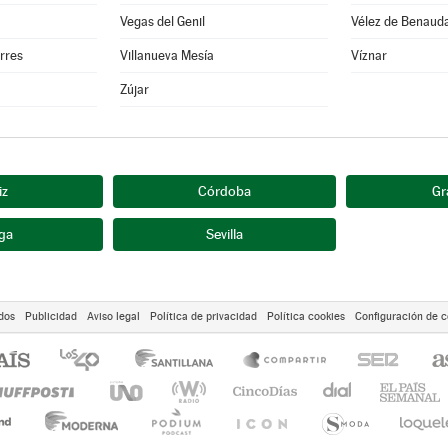
Vegas del Genil
Vélez de Benauda
orres
Villanueva Mesía
Víznar
Zújar
iz
Córdoba
Gr
ga
Sevilla
dos
Publicidad
Aviso legal
Política de privacidad
Política cookies
Configuración de c