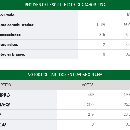
RESUMEN DEL ESCRUTINIO DE GUADAHORTUNA
scrutado:
1
tos contabilizados:
1.189
76,
bstenciones:
375
23,
tos nulos:
2
0,
tos en blanco:
8
0,
VOTOS POR PARTIDOS EN GUADAHORTUNA
ARTIDO
VOTOS
SOE-A
589
49,
ULV-CA
300
25,
P
276
23,
PyD
8
0,