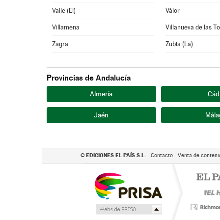
Valle (El)
Válor
Villamena
Villanueva de las T
Zagra
Zubia (La)
Provincias de Andalucía
Almería
Cád
Jaén
Mála
EDICIONES EL PAÍS S.L.
©
Contacto
Venta de conteni