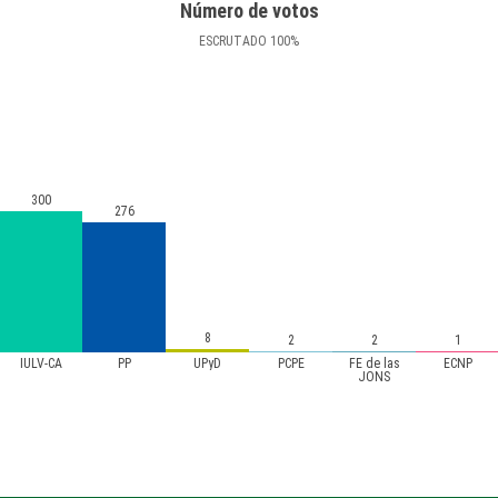
Número de votos
ESCRUTADO
100
%
300
276
8
2
2
1
IULV-CA
PP
UPyD
PCPE
FE de las
ECNP
JONS