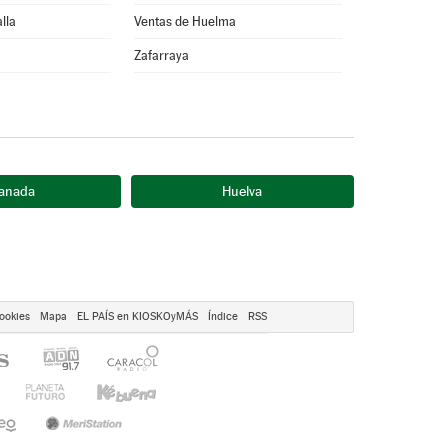
lla
Ventas de Huelma
Zafarraya
anada
Huelva
ookies
Mapa
EL PAÍS en KIOSKOyMÁS
Índice
RSS