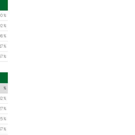
00 %
02 %
98 %
17 %
67 %
%
62 %
27 %
25 %
67 %