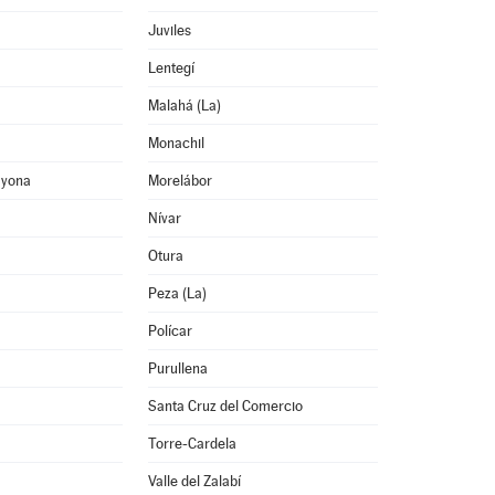
Juviles
Lentegí
Malahá (La)
Monachil
ayona
Morelábor
Nívar
Otura
Peza (La)
Polícar
Purullena
Santa Cruz del Comercio
Torre-Cardela
Valle del Zalabí