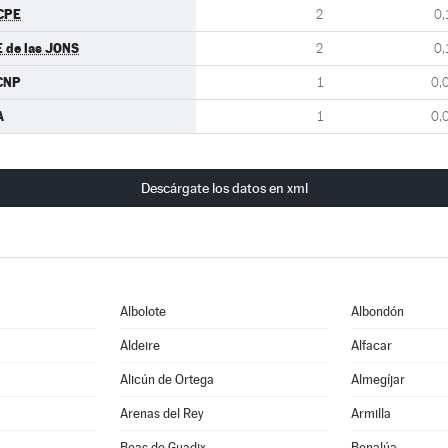
CPE
2
0,
E de las JONS
2
0,
CNP
1
0,
A
1
0,
Descárgate los datos en xml
Albolote
Albondón
Aldeire
Alfacar
Alicún de Ortega
Almegíjar
Arenas del Rey
Armilla
Beas de Guadix
Benalúa