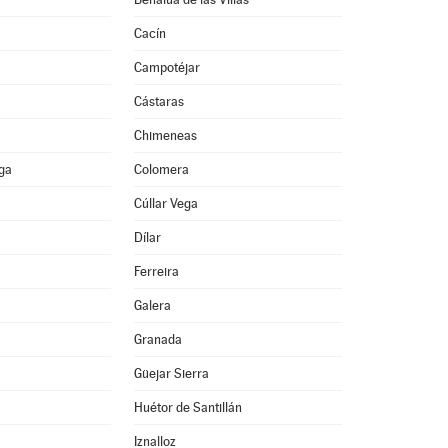
Cacín
Campotéjar
Cástaras
Chimeneas
ega
Colomera
Cúllar Vega
Dílar
Ferreira
Galera
Granada
Güejar Sierra
Huétor de Santillán
Iznalloz