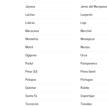
Jayena
Jerez del Marques
Láchar
Lanjarón
Lobras
Loja
Maracena
Marchal
Montefrío
Montejícar
Motril
Murtas
Ogíjares
Orce
Padul
Pampaneira
Pinar (El)
Pinos Genil
Polopos
Pórtugos
Quéntar
Rubite
Santa Fe
Soportújar
Torvizcón
Trevélez