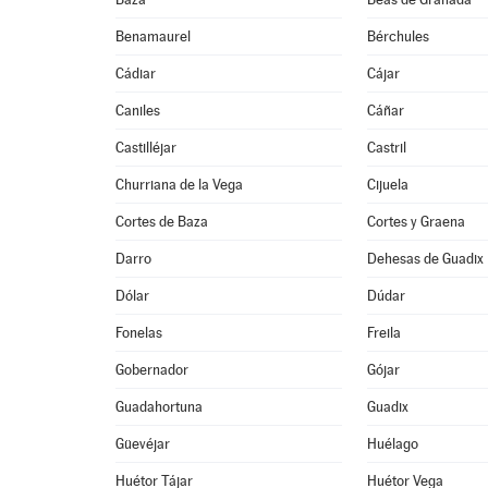
Benamaurel
Bérchules
Cádiar
Cájar
Caniles
Cáñar
Castilléjar
Castril
Churriana de la Vega
Cijuela
Cortes de Baza
Cortes y Graena
Darro
Dehesas de Guadix
Dólar
Dúdar
Fonelas
Freila
Gobernador
Gójar
Guadahortuna
Guadix
Güevéjar
Huélago
Huétor Tájar
Huétor Vega