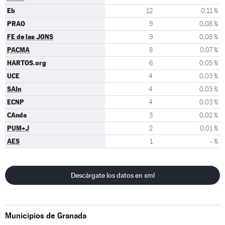
Eb
12
0,11 %
PRAO
9
0,08 %
FE de las JONS
9
0,08 %
PACMA
8
0,07 %
HARTOS.org
6
0,05 %
UCE
4
0,03 %
SAIn
4
0,03 %
ECNP
4
0,03 %
CAnda
3
0,02 %
PUM+J
2
0,01 %
AES
1
- %
Descárgate los datos en xml
Municipios de Granada