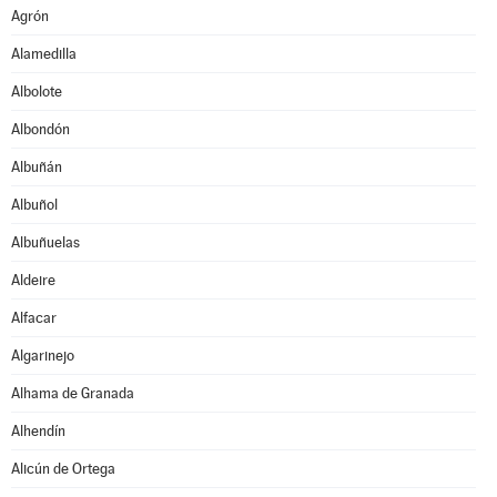
Agrón
Alamedilla
Albolote
Albondón
Albuñán
Albuñol
Albuñuelas
Aldeire
Alfacar
Algarinejo
Alhama de Granada
Alhendín
Alicún de Ortega