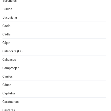
Bérchules
Bubión
Busquístar
Cacín
Cádiar
Cájar
Calahorra (La)
Calicasas
Campotéjar
Caniles
Cáñar
Capileira
Carataunas
Cástaras