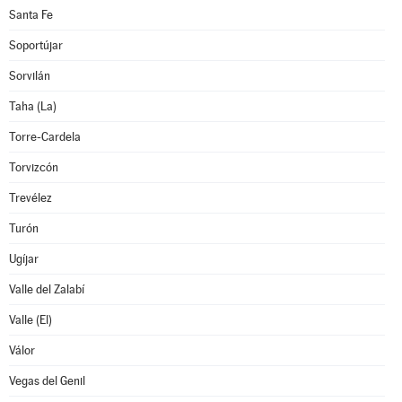
Santa Fe
Soportújar
Sorvilán
Taha (La)
Torre-Cardela
Torvizcón
Trevélez
Turón
Ugíjar
Valle del Zalabí
Valle (El)
Válor
Vegas del Genil