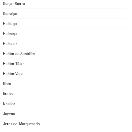
Güejar Sierra
Güevéjar
Huélago
Huéneja
Huéscar
Huétor de Santillán
Huétor Tájar
Huétor Vega
Illora
Itrabo
Iznalloz
Jayena
Jerez del Marquesado