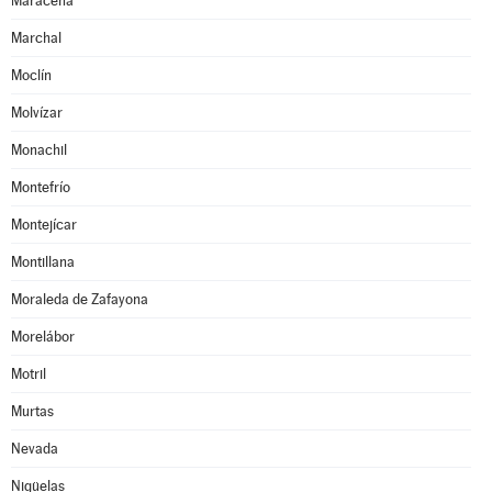
Maracena
Marchal
Moclín
Molvízar
Monachil
Montefrío
Montejícar
Montillana
Moraleda de Zafayona
Morelábor
Motril
Murtas
Nevada
Nigüelas