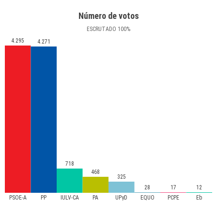
Número de votos
ESCRUTADO
100
%
4.295
4.271
718
468
325
28
17
12
PSOE-A
PP
IULV-CA
PA
UPyD
EQUO
PCPE
Eb