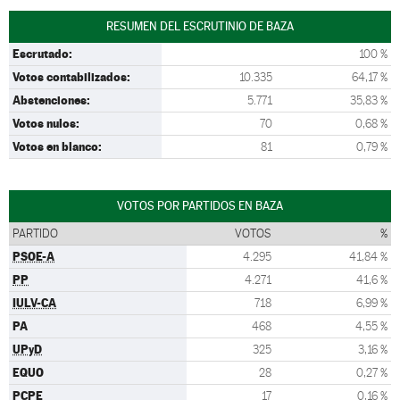
RESUMEN DEL ESCRUTINIO DE BAZA
Escrutado:
100 %
Votos contabilizados:
10.335
64,17 %
Abstenciones:
5.771
35,83 %
Votos nulos:
70
0,68 %
Votos en blanco:
81
0,79 %
VOTOS POR PARTIDOS EN BAZA
PARTIDO
VOTOS
%
PSOE-A
4.295
41,84 %
PP
4.271
41,6 %
IULV-CA
718
6,99 %
PA
468
4,55 %
UPyD
325
3,16 %
EQUO
28
0,27 %
PCPE
17
0,16 %