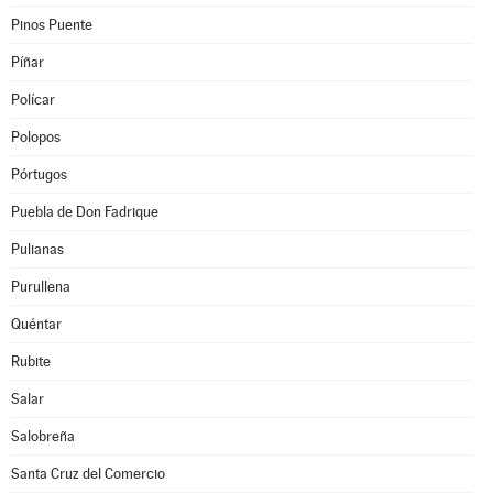
Pinos Puente
Píñar
Polícar
Polopos
Pórtugos
Puebla de Don Fadrique
Pulianas
Purullena
Quéntar
Rubite
Salar
Salobreña
Santa Cruz del Comercio