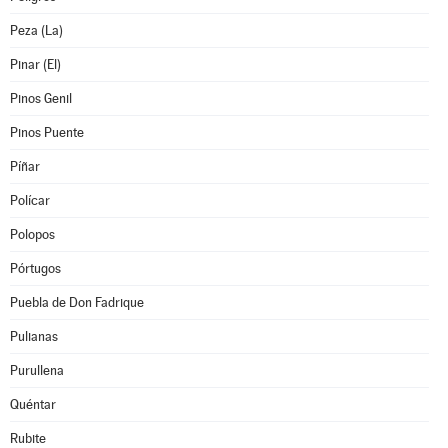
Peza (La)
Pinar (El)
Pinos Genil
Pinos Puente
Píñar
Polícar
Polopos
Pórtugos
Puebla de Don Fadrique
Pulianas
Purullena
Quéntar
Rubite