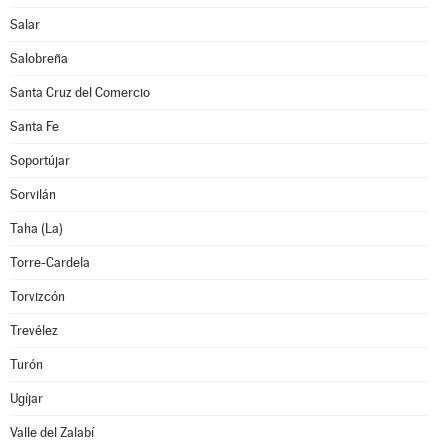
Salar
Salobreña
Santa Cruz del Comercio
Santa Fe
Soportújar
Sorvilán
Taha (La)
Torre-Cardela
Torvizcón
Trevélez
Turón
Ugíjar
Valle del Zalabí