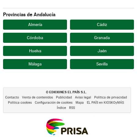
Provincias de Andalucía
Almería
Cádiz
Córdoba
Granada
Huelva
Jaén
Málaga
Sevilla
EDICIONES EL PAÍS S.L.
©
Contacto
Venta de contenidos
Publicidad
Aviso legal
Política de privacidad
Política cookies
Configuración de cookies
Mapa
EL PAÍS en KIOSKOyMÁS
Índice
RSS