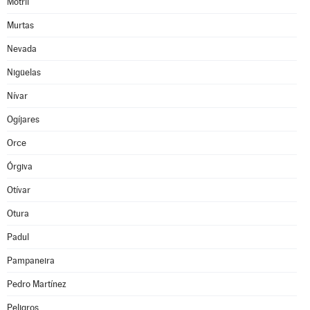
Motril
Murtas
Nevada
Nigüelas
Nívar
Ogíjares
Orce
Órgiva
Otívar
Otura
Padul
Pampaneira
Pedro Martínez
Peligros