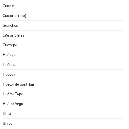
Guadix
Guajares (Los)
Gualchos
Güejar Sierra
Güevéjar
Huélago
Huéneja
Huéscar
Huétor de Santillán
Huétor Tájar
Huétor Vega
Illora
Itrabo