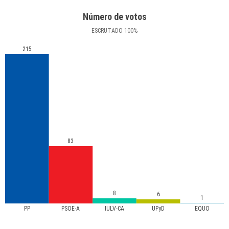
Número de votos
ESCRUTADO
100
%
215
83
8
6
1
PP
PSOE-A
IULV-CA
UPyD
EQUO