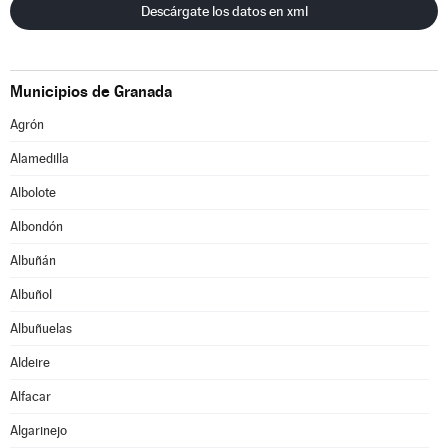
Descárgate los datos en xml
Municipios de Granada
Agrón
Alamedilla
Albolote
Albondón
Albuñán
Albuñol
Albuñuelas
Aldeire
Alfacar
Algarinejo