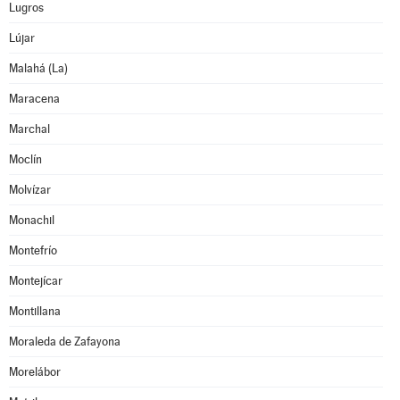
Lugros
Lújar
Malahá (La)
Maracena
Marchal
Moclín
Molvízar
Monachil
Montefrío
Montejícar
Montillana
Moraleda de Zafayona
Morelábor