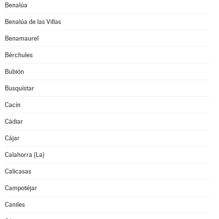
Benalúa
Benalúa de las Villas
Benamaurel
Bérchules
Bubión
Busquístar
Cacín
Cádiar
Cájar
Calahorra (La)
Calicasas
Campotéjar
Caniles