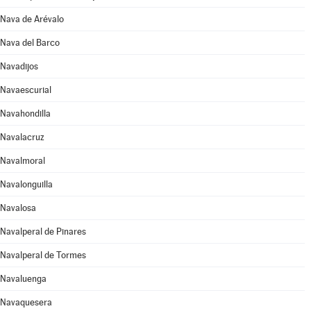
Nava de Arévalo
Nava del Barco
Navadijos
Navaescurial
Navahondilla
Navalacruz
Navalmoral
Navalonguilla
Navalosa
Navalperal de Pinares
Navalperal de Tormes
Navaluenga
Navaquesera