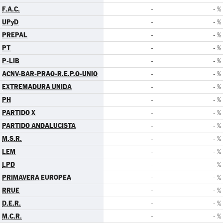
F.A.C.
-
- %
UPyD
-
- %
PREPAL
-
- %
PT
-
- %
P-LIB
-
- %
ACNV-BAR-PRAO-R.E.P.O-UNIO
-
- %
EXTREMADURA UNIDA
-
- %
PH
-
- %
PARTIDO X
-
- %
PARTIDO ANDALUCISTA
-
- %
M.S.R.
-
- %
LEM
-
- %
LPD
-
- %
PRIMAVERA EUROPEA
-
- %
RRUE
-
- %
D.E.R.
-
- %
M.C.R.
-
- %