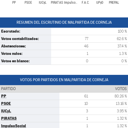
PP
PSOE
IUCyL
PIRATAS
ImpulsoSocial
F.A.C.
UPyD
PREPAL
RESUMEN DEL ESCRUTINIO DE MALPARTIDA DE CORNEJA
Escrutado:
100 %
Votos contabilizados:
77
62.6 %
Abstenciones:
46
37.4 %
Votos nulos:
1
1.3 %
Votos en blanco:
0
0 %
VOTOS POR PARTIDOS EN MALPARTIDA DE CORNEJA
PARTIDO
VOTOS
PP
61
80.26 %
PSOE
10
13.16 %
IUCyL
3
3.95 %
PIRATAS
1
1.32 %
ImpulsoSocial
1
1.32 %