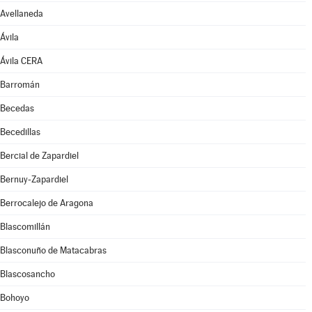
Avellaneda
Ávila
Ávila CERA
Barromán
Becedas
Becedillas
Bercial de Zapardiel
Bernuy-Zapardiel
Berrocalejo de Aragona
Blascomillán
Blasconuño de Matacabras
Blascosancho
Bohoyo