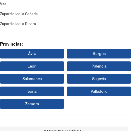
Vita
Zapardiel de la Cañada
Zapardiel de la Ribera
Provincias:
Ávila
Burgos
León
Palencia
Salamanca
Segovia
Soria
Valladolid
Zamora