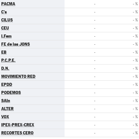
PACMA
-
- %
C's
-
- %
CILUS
-
- %
CEU
-
- %
I.Fem
-
- %
FE de las JONS
-
- %
EB
-
- %
P.C.P.E.
-
- %
D.N.
-
- %
MOVIMIENTO RED
-
- %
EPDD
-
- %
PODEMOS
-
- %
SAIn
-
- %
ALTER
-
- %
VOX
-
- %
IPEX-PREX-CREX
-
- %
RECORTES CERO
-
- %