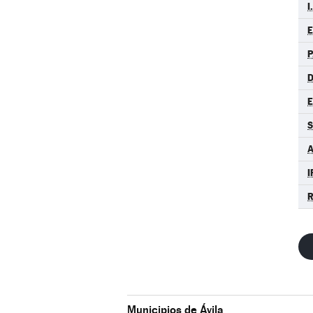
I
P
D
S
A
I
R
Municipios de Ávila