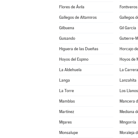
Flores de Ávila
Fontiveros
Gallegos de Altamiros
Gallegos d
Gilbuena
Gil García
Guisando
Gutierre-
Higuera de las Dueñas
Horcajo de
Hoyos del Espino
Hoyos de 
La Aldehuela
La Carrer
Langa
Lanzahíta
La Torre
Los Llano
Mamblas
Mancera d
Martínez
Mediana d
Mijares
Mingorría
Monsalupe
Moraleja 