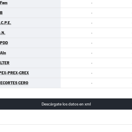
.Fem
-
EB
-
.C.P.E.
-
.N.
-
EPDD
-
AIn
-
LTER
-
PEX-PREX-CREX
-
ECORTES CERO
-
Descárgate los datos en xml