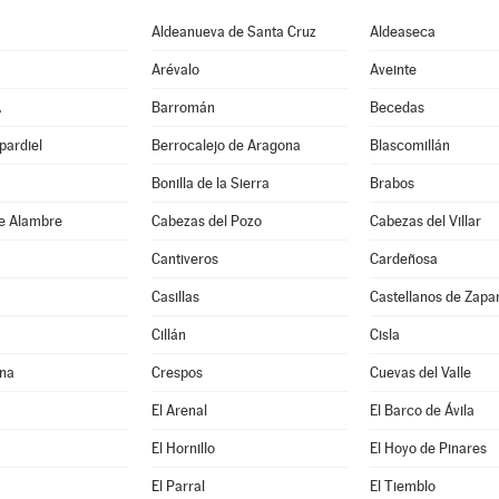
Aldeanueva de Santa Cruz
Aldeaseca
Arévalo
Aveinte
A
Barromán
Becedas
pardiel
Berrocalejo de Aragona
Blascomillán
Bonilla de la Sierra
Brabos
e Alambre
Cabezas del Pozo
Cabezas del Villar
Cantiveros
Cardeñosa
Casillas
Castellanos de Zapar
Cillán
Cisla
na
Crespos
Cuevas del Valle
El Arenal
El Barco de Ávila
El Hornillo
El Hoyo de Pinares
El Parral
El Tiemblo