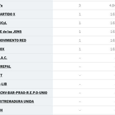
's
3
4.8
ARTIDO X
1
1.6
UCyL
1
1.6
E de las JONS
1
1.6
OVIMIENTO RED
1
1.6
VOX
1
1.6
.A.C.
-
PREPAL
-
PT
-
-LIB
-
CNV-BAR-PRAO-R.E.P.O-UNIO
-
EXTREMADURA UNIDA
-
PH
-