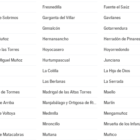
Fresnedilla
Fuente el Saúz
e Sobrinos
Garganta del Villar
Gavilanes
Gimialcón
Gotarrendura
Muñoz
Hernansancho
Herradón de Pinare
 las Torres
Hoyocasero
Hoyorredondo
Miguel Muñoz
Hurtumpascual
Junciana
a
La Colilla
La Hija de Dios
Las Berlanas
La Serrada
s de Tormes
Madrigal de las Altas Torres
Maello
e Arriba
Manjabálago y Ortigosa de Rioalmar
Marlín
e Voltoya
Medinilla
Mengamuñoz
Mironcillo
Mirueña de los Infa
de Matacabras
Muñana
Muñico