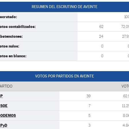
RESUMEN DEL ESCRUTINIO DE AVEINTE
scrutado:
10
otos contabilizados:
62
72.0
bstenciones:
24
27.9
otos nulos:
0
otos en blanco:
0
VOTOS POR PARTIDOS EN AVEINTE
ARTIDO
VOT
PP
39
62.
PSOE
7
11.2
PODEMOS
5
8.0
UPyD
3
4.8