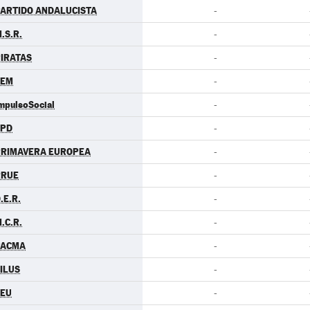
ARTIDO ANDALUCISTA
-
.S.R.
-
IRATAS
-
LEM
-
mpulsoSocial
-
LPD
-
PRIMAVERA EUROPEA
-
RRUE
-
.E.R.
-
.C.R.
-
PACMA
-
ILUS
-
CEU
-