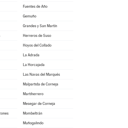
Fuentes de Año
Gemuño
Grandes y San Martín
s
Herreros de Suso
Hoyos del Collado
La Adrada
La Horcajada
Las Navas del Marqués
Malpartida de Corneja
Martiherrero
Mesegar de Corneja
nzones
Mombeltrán
Muñogalindo