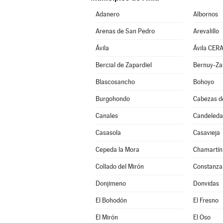
Adanero
Albornos
Arenas de San Pedro
Arevalillo
Ávila
Ávila CER
Bercial de Zapardiel
Bernuy-Za
Blascosancho
Bohoyo
Burgohondo
Cabezas d
Canales
Candeleda
Casasola
Casavieja
Cepeda la Mora
Chamartín
Collado del Mirón
Constanza
Donjimeno
Donvidas
El Bohodón
El Fresno
El Mirón
El Oso