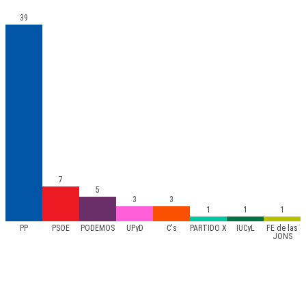
39
7
5
3
3
1
1
1
PP
PSOE
PODEMOS
UPyD
C's
PARTIDO X
IUCyL
FE de las
JONS