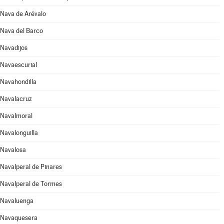
Nava de Arévalo
Nava del Barco
Navadijos
Navaescurial
Navahondilla
Navalacruz
Navalmoral
Navalonguilla
Navalosa
Navalperal de Pinares
Navalperal de Tormes
Navaluenga
Navaquesera