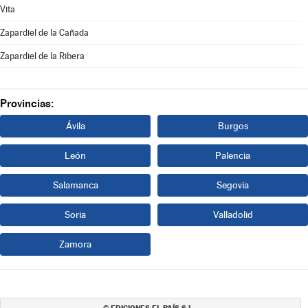
Vita
Zapardiel de la Cañada
Zapardiel de la Ribera
Provincias:
Ávila
Burgos
León
Palencia
Salamanca
Segovia
Soria
Valladolid
Zamora