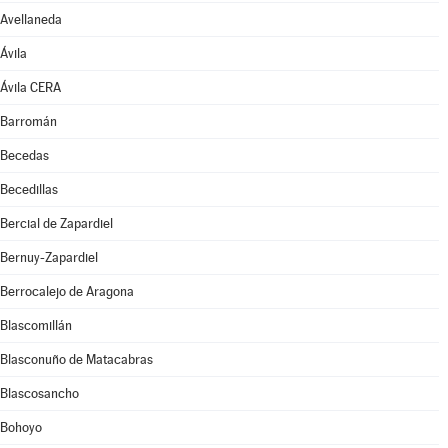
Avellaneda
Ávila
Ávila CERA
Barromán
Becedas
Becedillas
Bercial de Zapardiel
Bernuy-Zapardiel
Berrocalejo de Aragona
Blascomillán
Blasconuño de Matacabras
Blascosancho
Bohoyo