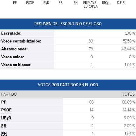
PP
PSOE
UPyD
EB
PH
PRIMAVERA
IUCyL
D.E.R.
EUROPEA
RESUMEN DEL ESCRUTINIO DE EL OSO
Escrutado:
100 %
Votos contabilizados:
99
57.56 %
Abstenciones:
73
42.44 %
Votos nulos:
0
0 %
Votos en blanco:
1
1.01 %
VOTOS POR PARTIDOS EN EL OSO
PARTIDO
VOTOS
PP
68
68.69 %
PSOE
14
14.14 %
UPyD
9
9.09 %
EB
2
2.02 %
PH
1
1.01 %