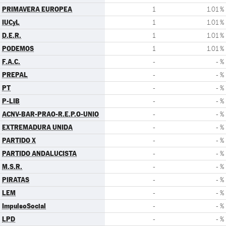
PRIMAVERA EUROPEA
1
1.01 %
IUCyL
1
1.01 %
D.E.R.
1
1.01 %
PODEMOS
1
1.01 %
F.A.C.
-
- %
PREPAL
-
- %
PT
-
- %
P-LIB
-
- %
ACNV-BAR-PRAO-R.E.P.O-UNIO
-
- %
EXTREMADURA UNIDA
-
- %
PARTIDO X
-
- %
PARTIDO ANDALUCISTA
-
- %
M.S.R.
-
- %
PIRATAS
-
- %
LEM
-
- %
ImpulsoSocial
-
- %
LPD
-
- %