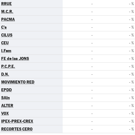
RRUE
-
- %
M.C.R.
-
- %
PACMA
-
- %
C's
-
- %
CILUS
-
- %
CEU
-
- %
I.Fem
-
- %
FE de las JONS
-
- %
P.C.P.E.
-
- %
D.N.
-
- %
MOVIMIENTO RED
-
- %
EPDD
-
- %
SAIn
-
- %
ALTER
-
- %
VOX
-
- %
IPEX-PREX-CREX
-
- %
RECORTES CERO
-
- %