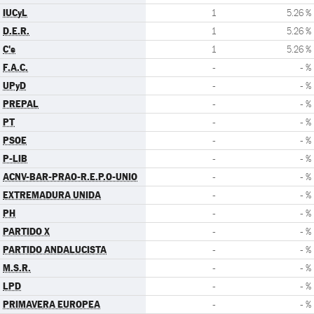
IUCyL
1
5.26 %
D.E.R.
1
5.26 %
C's
1
5.26 %
F.A.C.
-
- %
UPyD
-
- %
PREPAL
-
- %
PT
-
- %
PSOE
-
- %
P-LIB
-
- %
ACNV-BAR-PRAO-R.E.P.O-UNIO
-
- %
EXTREMADURA UNIDA
-
- %
PH
-
- %
PARTIDO X
-
- %
PARTIDO ANDALUCISTA
-
- %
M.S.R.
-
- %
LPD
-
- %
PRIMAVERA EUROPEA
-
- %