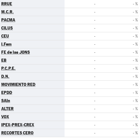
RRUE
-
- %
M.C.R.
-
- %
PACMA
-
- %
CILUS
-
- %
CEU
-
- %
I.Fem
-
- %
FE de las JONS
-
- %
EB
-
- %
P.C.P.E.
-
- %
D.N.
-
- %
MOVIMIENTO RED
-
- %
EPDD
-
- %
SAIn
-
- %
ALTER
-
- %
VOX
-
- %
IPEX-PREX-CREX
-
- %
RECORTES CERO
-
- %