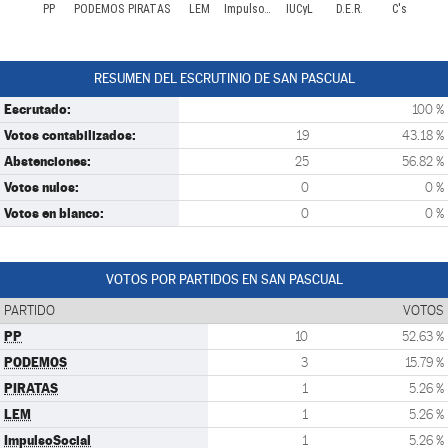
PP
PODEMOS
PIRATAS
LEM
ImpulsoSocial
IUCyL
D.E.R.
C's
RESUMEN DEL ESCRUTINIO DE SAN PASCUAL
Escrutado:
100 %
Votos contabilizados:
19
43.18 %
Abstenciones:
25
56.82 %
Votos nulos:
0
0 %
Votos en blanco:
0
0 %
VOTOS POR PARTIDOS EN SAN PASCUAL
PARTIDO
VOTOS
PP
10
52.63 %
PODEMOS
3
15.79 %
PIRATAS
1
5.26 %
LEM
1
5.26 %
ImpulsoSocial
1
5.26 %