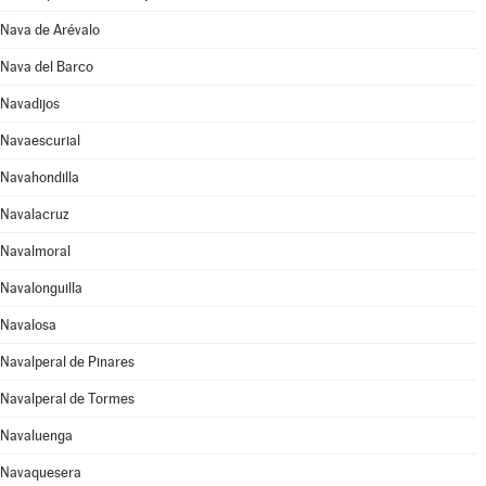
Nava de Arévalo
Nava del Barco
Navadijos
Navaescurial
Navahondilla
Navalacruz
Navalmoral
Navalonguilla
Navalosa
Navalperal de Pinares
Navalperal de Tormes
Navaluenga
Navaquesera