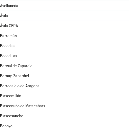
Avellaneda
Ávila
Ávila CERA
Barromán
Becedas
Becedillas
Bercial de Zapardiel
Bernuy-Zapardiel
Berrocalejo de Aragona
Blascomillán
Blasconuño de Matacabras
Blascosancho
Bohoyo