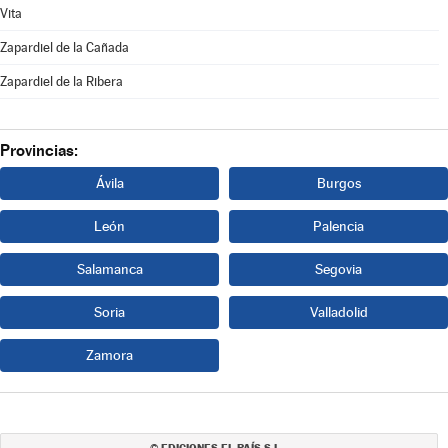
Vita
Zapardiel de la Cañada
Zapardiel de la Ribera
Provincias:
Ávila
Burgos
León
Palencia
Salamanca
Segovia
Soria
Valladolid
Zamora