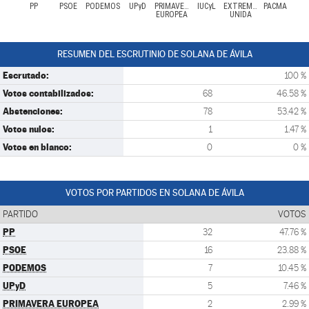
PP
PSOE
PODEMOS
UPyD
PRIMAVERA
IUCyL
EXTREMADURA
PACMA
EUROPEA
UNIDA
RESUMEN DEL ESCRUTINIO DE SOLANA DE ÁVILA
Escrutado:
100 %
Votos contabilizados:
68
46.58 %
Abstenciones:
78
53.42 %
Votos nulos:
1
1.47 %
Votos en blanco:
0
0 %
VOTOS POR PARTIDOS EN SOLANA DE ÁVILA
PARTIDO
VOTOS
PP
32
47.76 %
PSOE
16
23.88 %
PODEMOS
7
10.45 %
UPyD
5
7.46 %
PRIMAVERA EUROPEA
2
2.99 %