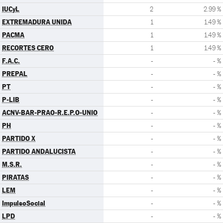
IUCyL
2
2.99 %
EXTREMADURA UNIDA
1
1.49 %
PACMA
1
1.49 %
RECORTES CERO
1
1.49 %
F.A.C.
-
- %
PREPAL
-
- %
PT
-
- %
P-LIB
-
- %
ACNV-BAR-PRAO-R.E.P.O-UNIO
-
- %
PH
-
- %
PARTIDO X
-
- %
PARTIDO ANDALUCISTA
-
- %
M.S.R.
-
- %
PIRATAS
-
- %
LEM
-
- %
ImpulsoSocial
-
- %
LPD
-
- %