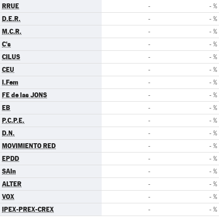
RRUE
-
- %
D.E.R.
-
- %
M.C.R.
-
- %
C's
-
- %
CILUS
-
- %
CEU
-
- %
I.Fem
-
- %
FE de las JONS
-
- %
EB
-
- %
P.C.P.E.
-
- %
D.N.
-
- %
MOVIMIENTO RED
-
- %
EPDD
-
- %
SAIn
-
- %
ALTER
-
- %
VOX
-
- %
IPEX-PREX-CREX
-
- %