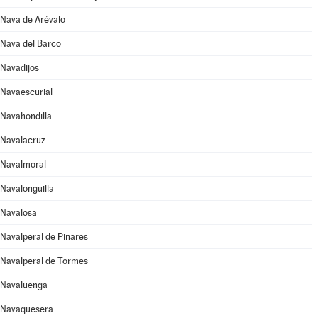
Nava de Arévalo
Nava del Barco
Navadijos
Navaescurial
Navahondilla
Navalacruz
Navalmoral
Navalonguilla
Navalosa
Navalperal de Pinares
Navalperal de Tormes
Navaluenga
Navaquesera