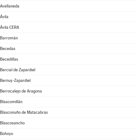
Avellaneda
Ávila
Ávila CERA
Barromán
Becedas
Becedillas
Bercial de Zapardiel
Bernuy-Zapardiel
Berrocalejo de Aragona
Blascomillán
Blasconuño de Matacabras
Blascosancho
Bohoyo