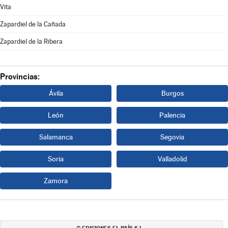
Vita
Zapardiel de la Cañada
Zapardiel de la Ribera
Provincias:
Ávila
Burgos
León
Palencia
Salamanca
Segovia
Soria
Valladolid
Zamora