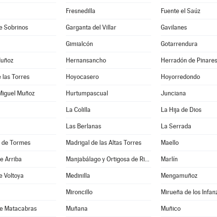
Fresnedilla
Fuente el Saúz
e Sobrinos
Garganta del Villar
Gavilanes
Gimialcón
Gotarrendura
Muñoz
Hernansancho
Herradón de Pinare
 las Torres
Hoyocasero
Hoyorredondo
Miguel Muñoz
Hurtumpascual
Junciana
a
La Colilla
La Hija de Dios
Las Berlanas
La Serrada
s de Tormes
Madrigal de las Altas Torres
Maello
e Arriba
Manjabálago y Ortigosa de Rioalmar
Marlín
e Voltoya
Medinilla
Mengamuñoz
Mironcillo
Mirueña de los Infa
de Matacabras
Muñana
Muñico