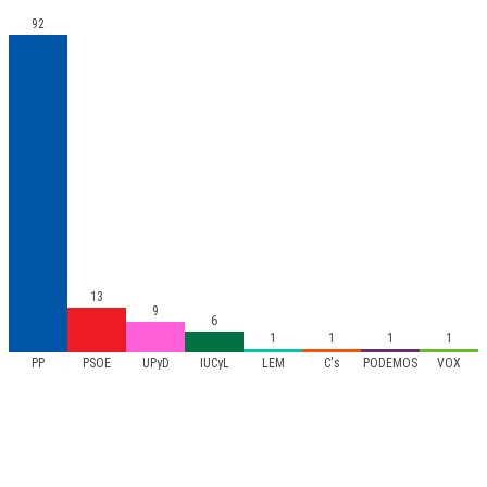
92
13
9
6
1
1
1
1
PP
PSOE
UPyD
IUCyL
LEM
C's
PODEMOS
VOX