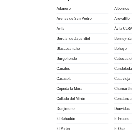
Adanero
Albornos
Arenas de San Pedro
Arevalillo
Ávila
Ávila CER
Bercial de Zapardiel
Bernuy-Za
Blascosancho
Bohoyo
Burgohondo
Cabezas d
Canales
Candeleda
Casasola
Casavieja
Cepeda la Mora
Chamartín
Collado del Mirón
Constanza
Donjimeno
Donvidas
El Bohodón
El Fresno
El Mirón
El Oso