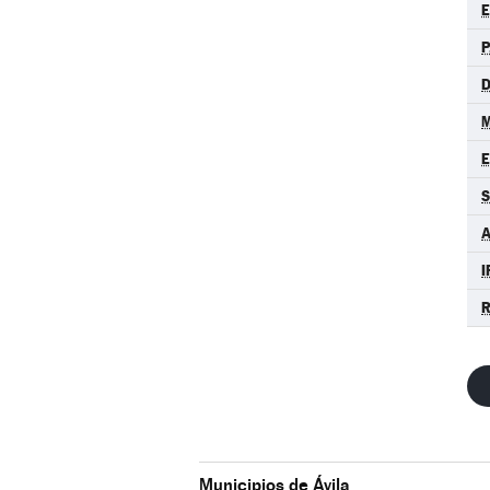
P
D
M
S
A
I
R
Municipios de Ávila