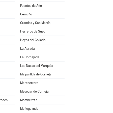
Fuentes de Año
Gemuño
Grandes y San Martín
s
Herreros de Suso
Hoyos del Collado
La Adrada
La Horcajada
Las Navas del Marqués
Malpartida de Corneja
Martiherrero
Mesegar de Corneja
nzones
Mombeltrán
Muñogalindo