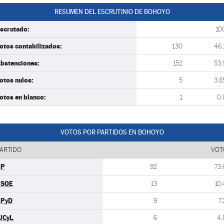
RESUMEN DEL ESCRUTINIO DE BOHOYO
scrutado:
10
otos contabilizados:
130
46.
bstenciones:
152
53.
otos nulos:
5
3.8
otos en blanco:
1
0.
VOTOS POR PARTIDOS EN BOHOYO
ARTIDO
VOT
PP
92
73.
PSOE
13
10.
UPyD
9
7.
UCyL
6
4.