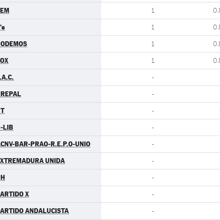
LEM
1
0.
's
1
0.
PODEMOS
1
0.
VOX
1
0.
.A.C.
-
PREPAL
-
PT
-
-LIB
-
CNV-BAR-PRAO-R.E.P.O-UNIO
-
EXTREMADURA UNIDA
-
PH
-
ARTIDO X
-
ARTIDO ANDALUCISTA
-