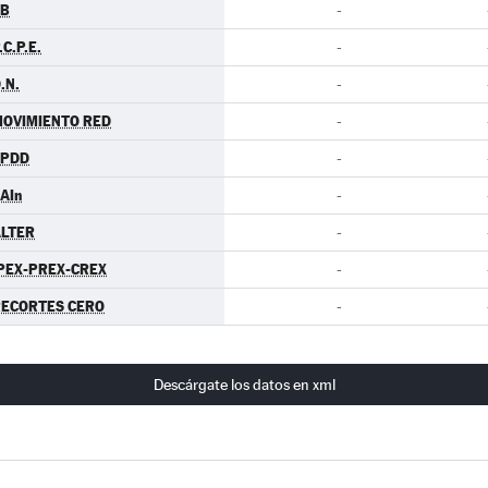
EB
-
.C.P.E.
-
.N.
-
OVIMIENTO RED
-
EPDD
-
AIn
-
LTER
-
PEX-PREX-CREX
-
ECORTES CERO
-
Descárgate los datos en xml