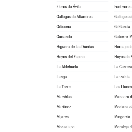
Flores de Ávila
Fontiveros
Gallegos de Altamiros
Gallegos d
Gilbuena
Gil García
Guisando
Gutierre-
Higuera de las Dueñas
Horcajo de
Hoyos del Espino
Hoyos de 
La Aldehuela
La Carrer
Langa
Lanzahíta
La Torre
Los Llano
Mamblas
Mancera d
Martínez
Mediana d
Mijares
Mingorría
Monsalupe
Moraleja 