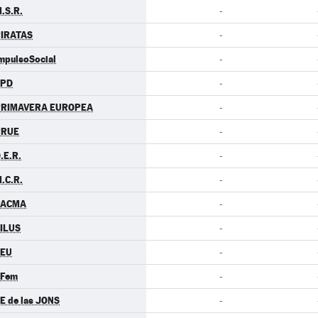
.S.R.
-
IRATAS
-
mpulsoSocial
-
LPD
-
PRIMAVERA EUROPEA
-
RRUE
-
.E.R.
-
.C.R.
-
PACMA
-
ILUS
-
CEU
-
.Fem
-
E de las JONS
-