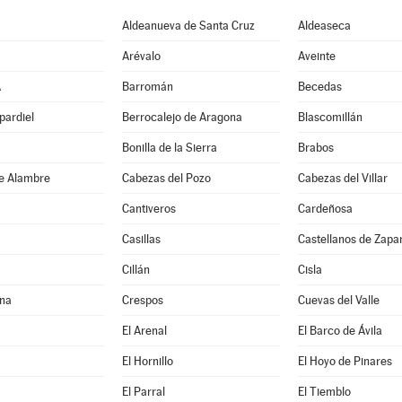
Aldeanueva de Santa Cruz
Aldeaseca
Arévalo
Aveinte
A
Barromán
Becedas
pardiel
Berrocalejo de Aragona
Blascomillán
Bonilla de la Sierra
Brabos
e Alambre
Cabezas del Pozo
Cabezas del Villar
Cantiveros
Cardeñosa
Casillas
Castellanos de Zapar
Cillán
Cisla
na
Crespos
Cuevas del Valle
El Arenal
El Barco de Ávila
El Hornillo
El Hoyo de Pinares
El Parral
El Tiemblo