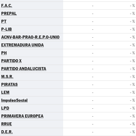
F.A.C.
-
- %
PREPAL
-
- %
PT
-
- %
P-LIB
-
- %
ACNV-BAR-PRAO-R.E.P.O-UNIO
-
- %
EXTREMADURA UNIDA
-
- %
PH
-
- %
PARTIDO X
-
- %
PARTIDO ANDALUCISTA
-
- %
M.S.R.
-
- %
PIRATAS
-
- %
LEM
-
- %
ImpulsoSocial
-
- %
LPD
-
- %
PRIMAVERA EUROPEA
-
- %
RRUE
-
- %
D.E.R.
-
- %