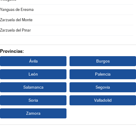
Yanguas de Eresma
Zarzuela del Monte
Zarzuela del Pinar
Provincias:
Ávila
Burgos
León
Palencia
Salamanca
Segovia
Soria
Valladolid
Zamora