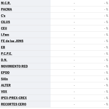
M.C.R.
-
- %
PACMA
-
- %
C's
-
- %
CILUS
-
- %
CEU
-
- %
I.Fem
-
- %
FE de las JONS
-
- %
EB
-
- %
P.C.P.E.
-
- %
D.N.
-
- %
MOVIMIENTO RED
-
- %
EPDD
-
- %
SAIn
-
- %
ALTER
-
- %
VOX
-
- %
IPEX-PREX-CREX
-
- %
RECORTES CERO
-
- %