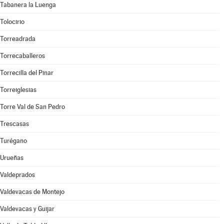
Tabanera la Luenga
Tolocirio
Torreadrada
Torrecaballeros
Torrecilla del Pinar
Torreiglesias
Torre Val de San Pedro
Trescasas
Turégano
Urueñas
Valdeprados
Valdevacas de Montejo
Valdevacas y Guijar