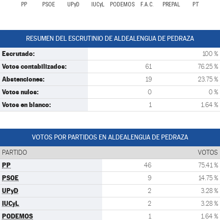
PP
PSOE
UPyD
IUCyL
PODEMOS
F.A.C.
PREPAL
PT
RESUMEN DEL ESCRUTINIO DE ALDEALENGUA DE PEDRAZA
Escrutado:
100 %
Votos contabilizados:
61
76.25 %
Abstenciones:
19
23.75 %
Votos nulos:
0
0 %
Votos en blanco:
1
1.64 %
VOTOS POR PARTIDOS EN ALDEALENGUA DE PEDRAZA
PARTIDO
VOTOS
PP
46
75.41 %
PSOE
9
14.75 %
UPyD
2
3.28 %
IUCyL
2
3.28 %
PODEMOS
1
1.64 %