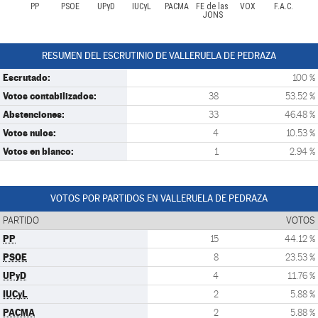
PP
PSOE
UPyD
IUCyL
PACMA
FE de las
VOX
F.A.C.
JONS
RESUMEN DEL ESCRUTINIO DE VALLERUELA DE PEDRAZA
Escrutado:
100 %
Votos contabilizados:
38
53.52 %
Abstenciones:
33
46.48 %
Votos nulos:
4
10.53 %
Votos en blanco:
1
2.94 %
VOTOS POR PARTIDOS EN VALLERUELA DE PEDRAZA
PARTIDO
VOTOS
PP
15
44.12 %
PSOE
8
23.53 %
UPyD
4
11.76 %
IUCyL
2
5.88 %
PACMA
2
5.88 %