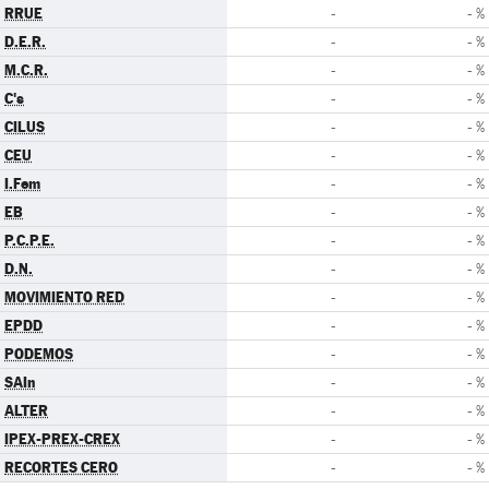
RRUE
-
- %
D.E.R.
-
- %
M.C.R.
-
- %
C's
-
- %
CILUS
-
- %
CEU
-
- %
I.Fem
-
- %
EB
-
- %
P.C.P.E.
-
- %
D.N.
-
- %
MOVIMIENTO RED
-
- %
EPDD
-
- %
PODEMOS
-
- %
SAIn
-
- %
ALTER
-
- %
IPEX-PREX-CREX
-
- %
RECORTES CERO
-
- %