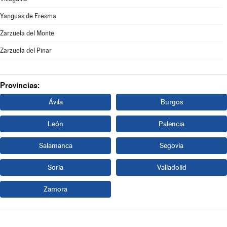
Yanguas de Eresma
Zarzuela del Monte
Zarzuela del Pinar
Provincias:
Ávila
Burgos
León
Palencia
Salamanca
Segovia
Soria
Valladolid
Zamora