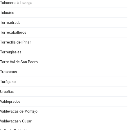
Tabanera la Luenga
Tolocirio
Torreadrada
Torrecaballeros
Torrecilla del Pinar
Torreiglesias
Torre Val de San Pedro
Trescasas
Turégano
Urueñas
Valdeprados
Valdevacas de Montejo
Valdevacas y Guijar