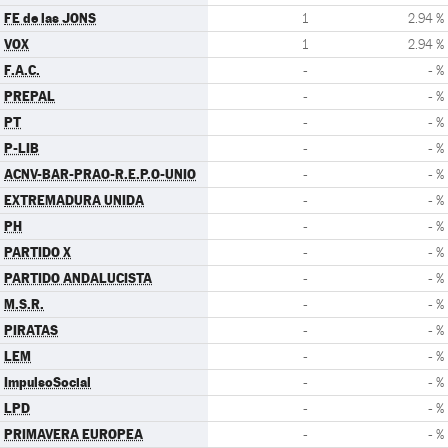
FE de las JONS
1
2.94 %
VOX
1
2.94 %
F.A.C.
-
- %
PREPAL
-
- %
PT
-
- %
P-LIB
-
- %
ACNV-BAR-PRAO-R.E.P.O-UNIO
-
- %
EXTREMADURA UNIDA
-
- %
PH
-
- %
PARTIDO X
-
- %
PARTIDO ANDALUCISTA
-
- %
M.S.R.
-
- %
PIRATAS
-
- %
LEM
-
- %
ImpulsoSocial
-
- %
LPD
-
- %
PRIMAVERA EUROPEA
-
- %