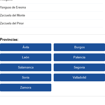
Yanguas de Eresma
Zarzuela del Monte
Zarzuela del Pinar
Provincias:
Ávila
Burgos
León
Palencia
Salamanca
Segovia
Soria
Valladolid
Zamora