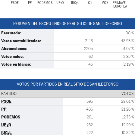
PSOE
PP
PODEMOS
UPyD
IUCyL
C's
VOX
PRIMAVERA
EUROPEA
RESUMEN DEL ESCRUTINIO DE REAL SITIO DE SAN ILDEFONSO
Escrutado:
100 %
Votos contabilizados:
2113
48.93 %
Abstenciones:
2205
51.07 %
Votos nulos:
62
2.93 %
Votos en blanco:
45
2.19 %
VOTOS POR PARTIDOS EN REAL SITIO DE SAN ILDEFONSO
PARTIDO
VOTOS
PSOE
595
29.01 %
PP
436
21.26 %
PODEMOS
261
12.73 %
UPyD
252
12.29 %
IUCyL
222
10.82 %