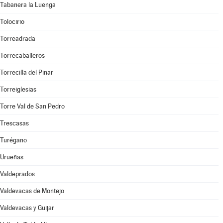
Tabanera la Luenga
Tolocirio
Torreadrada
Torrecaballeros
Torrecilla del Pinar
Torreiglesias
Torre Val de San Pedro
Trescasas
Turégano
Urueñas
Valdeprados
Valdevacas de Montejo
Valdevacas y Guijar