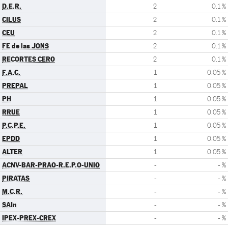
D.E.R.
2
0.1 %
CILUS
2
0.1 %
CEU
2
0.1 %
FE de las JONS
2
0.1 %
RECORTES CERO
2
0.1 %
F.A.C.
1
0.05 %
PREPAL
1
0.05 %
PH
1
0.05 %
RRUE
1
0.05 %
P.C.P.E.
1
0.05 %
EPDD
1
0.05 %
ALTER
1
0.05 %
ACNV-BAR-PRAO-R.E.P.O-UNIO
-
- %
PIRATAS
-
- %
M.C.R.
-
- %
SAIn
-
- %
IPEX-PREX-CREX
-
- %