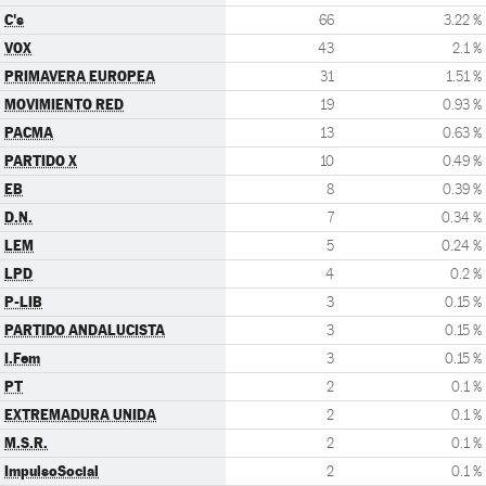
C's
66
3.22 %
VOX
43
2.1 %
PRIMAVERA EUROPEA
31
1.51 %
MOVIMIENTO RED
19
0.93 %
PACMA
13
0.63 %
PARTIDO X
10
0.49 %
EB
8
0.39 %
D.N.
7
0.34 %
LEM
5
0.24 %
LPD
4
0.2 %
P-LIB
3
0.15 %
PARTIDO ANDALUCISTA
3
0.15 %
I.Fem
3
0.15 %
PT
2
0.1 %
EXTREMADURA UNIDA
2
0.1 %
M.S.R.
2
0.1 %
ImpulsoSocial
2
0.1 %