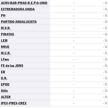
ACNV-BAR-PRAO-R.E.P.O-UNIO
-
- %
EXTREMADURA UNIDA
-
- %
PH
-
- %
PARTIDO ANDALUCISTA
-
- %
M.S.R.
-
- %
PIRATAS
-
- %
LEM
-
- %
RRUE
-
- %
M.C.R.
-
- %
I.Fem
-
- %
FE de las JONS
-
- %
EB
-
- %
D.N.
-
- %
EPDD
-
- %
SAIn
-
- %
ALTER
-
- %
IPEX-PREX-CREX
-
- %