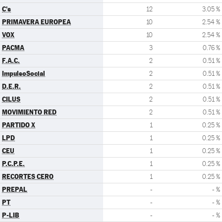
C's
12
3.05 %
PRIMAVERA EUROPEA
10
2.54 %
VOX
10
2.54 %
PACMA
3
0.76 %
F.A.C.
2
0.51 %
ImpulsoSocial
2
0.51 %
D.E.R.
2
0.51 %
CILUS
2
0.51 %
MOVIMIENTO RED
2
0.51 %
PARTIDO X
1
0.25 %
LPD
1
0.25 %
CEU
1
0.25 %
P.C.P.E.
1
0.25 %
RECORTES CERO
1
0.25 %
PREPAL
-
- %
PT
-
- %
P-LIB
-
- %