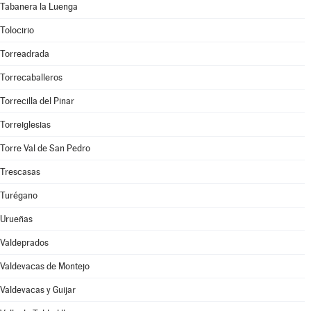
Tabanera la Luenga
Tolocirio
Torreadrada
Torrecaballeros
Torrecilla del Pinar
Torreiglesias
Torre Val de San Pedro
Trescasas
Turégano
Urueñas
Valdeprados
Valdevacas de Montejo
Valdevacas y Guijar