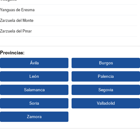
Yanguas de Eresma
Zarzuela del Monte
Zarzuela del Pinar
Provincias:
Ávila
Burgos
León
Palencia
Salamanca
Segovia
Soria
Valladolid
Zamora