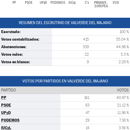
PP
PSOE
UPyD
PODEMOS
IUCyL
C's
PRIMAVERA
VOX
EUROPEA
RESUMEN DEL ESCRUTINIO DE VALVERDE DEL MAJANO
Escrutado:
100 %
Votos contabilizados:
415
55.04 %
Abstenciones:
339
44.96 %
Votos nulos:
22
5.3 %
Votos en blanco:
9
2.29 %
VOTOS POR PARTIDOS EN VALVERDE DEL MAJANO
PARTIDO
VOTOS
PP
161
40.97 %
PSOE
83
21.12 %
UPyD
47
11.96 %
PODEMOS
29
7.38 %
IUCyL
14
3.56 %