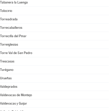
Tabanera la Luenga
Tolocirio
Torreadrada
Torrecaballeros
Torrecilla del Pinar
Torreiglesias
Torre Val de San Pedro
Trescasas
Turégano
Urueñas
Valdeprados
Valdevacas de Montejo
Valdevacas y Guijar