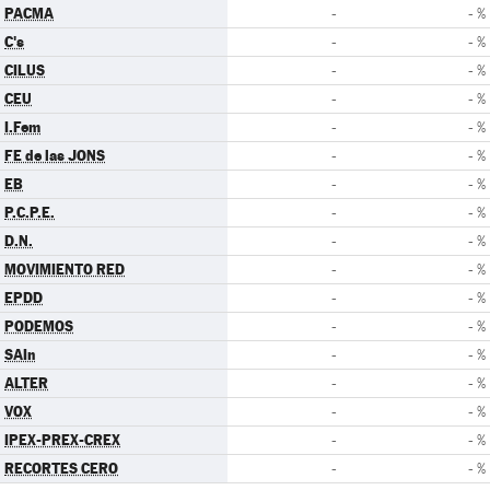
PACMA
-
- %
C's
-
- %
CILUS
-
- %
CEU
-
- %
I.Fem
-
- %
FE de las JONS
-
- %
EB
-
- %
P.C.P.E.
-
- %
D.N.
-
- %
MOVIMIENTO RED
-
- %
EPDD
-
- %
PODEMOS
-
- %
SAIn
-
- %
ALTER
-
- %
VOX
-
- %
IPEX-PREX-CREX
-
- %
RECORTES CERO
-
- %