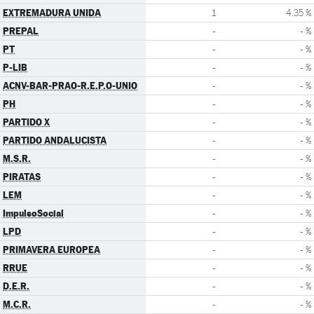
EXTREMADURA UNIDA
1
4.35 %
PREPAL
-
- %
PT
-
- %
P-LIB
-
- %
ACNV-BAR-PRAO-R.E.P.O-UNIO
-
- %
PH
-
- %
PARTIDO X
-
- %
PARTIDO ANDALUCISTA
-
- %
M.S.R.
-
- %
PIRATAS
-
- %
LEM
-
- %
ImpulsoSocial
-
- %
LPD
-
- %
PRIMAVERA EUROPEA
-
- %
RRUE
-
- %
D.E.R.
-
- %
M.C.R.
-
- %