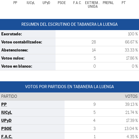
PP
IUCyL
UPyD
PSOE
F.A.C.
EXTREMADURA
PREPAL
PT
UNIDA
RESUMEN DEL ESCRUTINIO DE TABANERA LA LUENGA
Escrutado:
100 %
Votos contabilizados:
28
66.67 %
Abstenciones:
14
33.33 %
Votos nulos:
5
17.86 %
Votos en blanco:
0
0 %
VOTOS POR PARTIDOS EN TABANERA LA LUENGA
PARTIDO
VOTOS
PP
9
39.13 %
IUCyL
5
21.74 %
UPyD
4
17.39 %
PSOE
3
13.04 %
F.A.C.
1
4.35 %