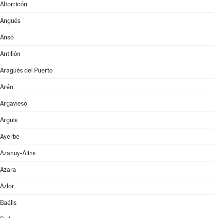
Altorricón
Angüés
Ansó
Antillón
Aragüés del Puerto
Arén
Argavieso
Arguis
Ayerbe
Azanuy-Alins
Azara
Azlor
Baélls