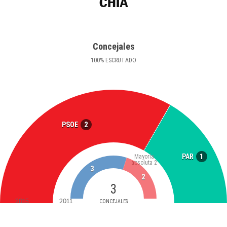
CHÍA
Concejales
100
%
ESCRUTADO
2
PSOE
1
PAR
Mayoría
absoluta
2
3
2
3
2015
2011
CONCEJALES