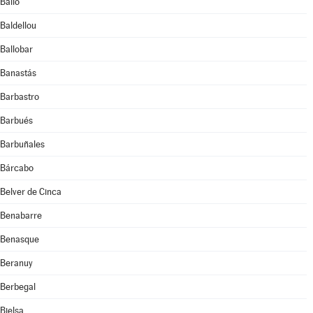
Bailo
Baldellou
Ballobar
Banastás
Barbastro
Barbués
Barbuñales
Bárcabo
Belver de Cinca
Benabarre
Benasque
Beranuy
Berbegal
Bielsa