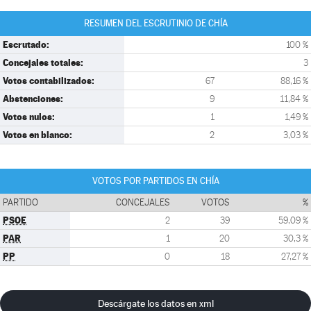
RESUMEN DEL ESCRUTINIO DE CHÍA
Escrutado:
100 %
Concejales totales:
3
Votos contabilizados:
67
88,16 %
Abstenciones:
9
11,84 %
Votos nulos:
1
1,49 %
Votos en blanco:
2
3,03 %
VOTOS POR PARTIDOS EN CHÍA
PARTIDO
CONCEJALES
VOTOS
%
PSOE
2
39
59,09 %
PAR
1
20
30,3 %
PP
0
18
27,27 %
Descárgate los datos en xml