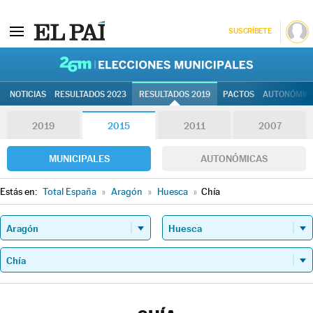
SUSCRÍBETE
26M | Elec
NOTICIAS
RESULTADOS 2023
RESULTADOS 2019
PACTOS
AUTONÓMIC
2019
2015
2011
2007
MUNICIPALES
AUTONÓMICAS
Estás en:
Total España
»
Aragón
»
Huesca
»
Chía