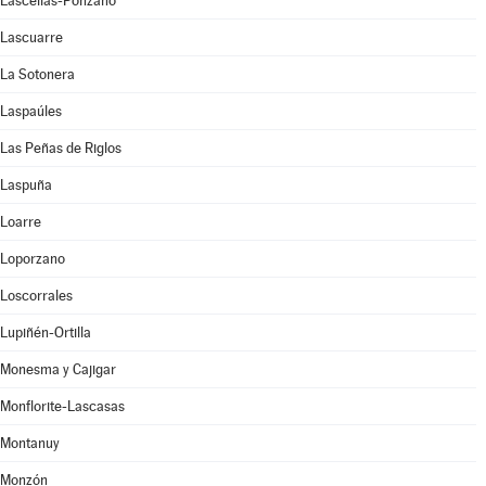
Lascellas-Ponzano
Lascuarre
La Sotonera
Laspaúles
Las Peñas de Riglos
Laspuña
Loarre
Loporzano
Loscorrales
Lupiñén-Ortilla
Monesma y Cajigar
Monflorite-Lascasas
Montanuy
Monzón