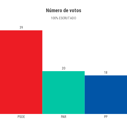
Número de votos
100
%
ESCRUTADO
39
20
18
PSOE
PAR
PP