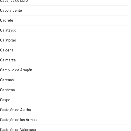
Cabañas de Ebro
Cabolafuente
Cadrete
Calatayud
Calatorao
Calcena
Calmarza
Campillo de Aragón
Carenas
Cariñena
Caspe
Castejón de Alarba
Castejón de las Armas
Castejón de Valdejasa