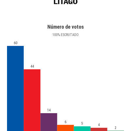
LITAGO
Número de votos
100
%
ESCRUTADO
60
44
14
6
5
4
2