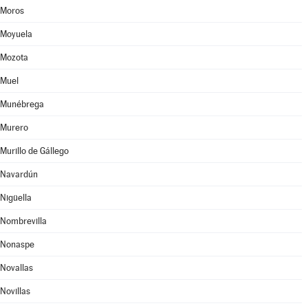
Moros
Moyuela
Mozota
Muel
Munébrega
Murero
Murillo de Gállego
Navardún
Nigüella
Nombrevilla
Nonaspe
Novallas
Novillas