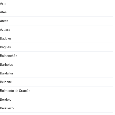
Asín
Atea
Ateca
Azuara
Badules
Bagüés
Balconchán
Bárboles
Bardallur
Belchite
Belmonte de Gracián
Berdejo
Berrueco