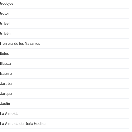
Godojos
Gotor
Grisel
Grisén
Herrera de los Navarros
Ibdes
Illueca
Isuerre
Jaraba
Jarque
Jaulín
La Almolda
La Almunia de Doña Godina