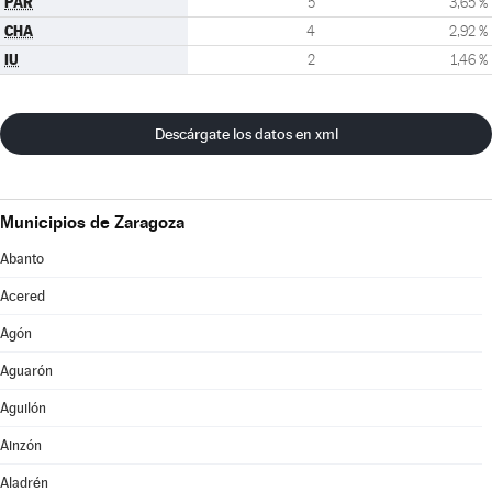
PAR
5
3,65 %
CHA
4
2,92 %
IU
2
1,46 %
Descárgate los datos en xml
Municipios de Zaragoza
Abanto
Acered
Agón
Aguarón
Aguilón
Ainzón
Aladrén