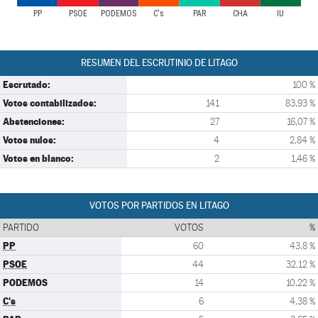
PP
PSOE
PODEMOS
C's
PAR
CHA
IU
RESUMEN DEL ESCRUTINIO DE LITAGO
Escrutado:
100 %
Votos contabilizados:
141
83,93 %
Abstenciones:
27
16,07 %
Votos nulos:
4
2,84 %
Votos en blanco:
2
1,46 %
VOTOS POR PARTIDOS EN LITAGO
PARTIDO
VOTOS
%
PP
60
43,8 %
PSOE
44
32,12 %
PODEMOS
14
10,22 %
C's
6
4,38 %