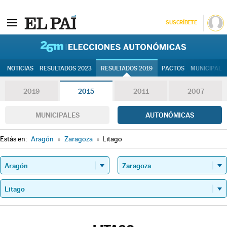
SUSCRÍBETE
26M | Elec
NOTICIAS
RESULTADOS 2023
RESULTADOS 2019
PACTOS
MUNICIPALE
2019
2015
2011
2007
MUNICIPALES
AUTONÓMICAS
Estás en:
Aragón
»
Zaragoza
»
Litago