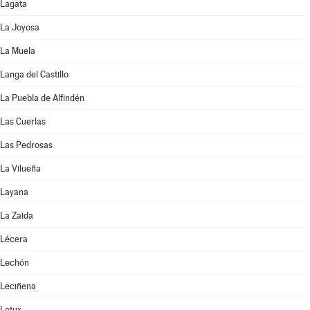
Lagata
La Joyosa
La Muela
Langa del Castillo
La Puebla de Alfindén
Las Cuerlas
Las Pedrosas
La Vilueña
Layana
La Zaida
Lécera
Lechón
Leciñena
Letux