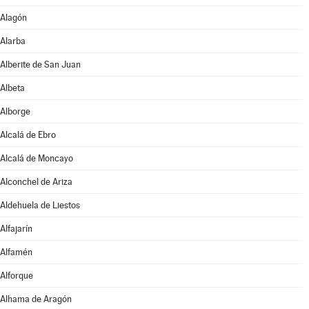
Alagón
Alarba
Alberite de San Juan
Albeta
Alborge
Alcalá de Ebro
Alcalá de Moncayo
Alconchel de Ariza
Aldehuela de Liestos
Alfajarín
Alfamén
Alforque
Alhama de Aragón