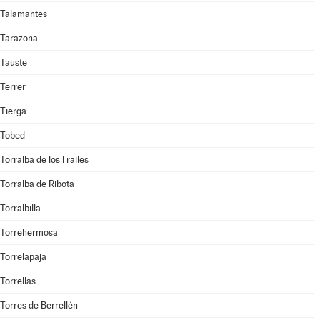
Talamantes
Tarazona
Tauste
Terrer
Tierga
Tobed
Torralba de los Frailes
Torralba de Ribota
Torralbilla
Torrehermosa
Torrelapaja
Torrellas
Torres de Berrellén