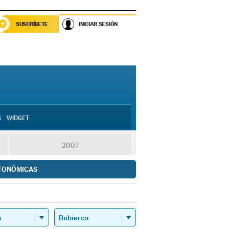
SUSCRÍBETE
INICIAR SESIÓN
S
WIDGET
2007
TONÓMICAS