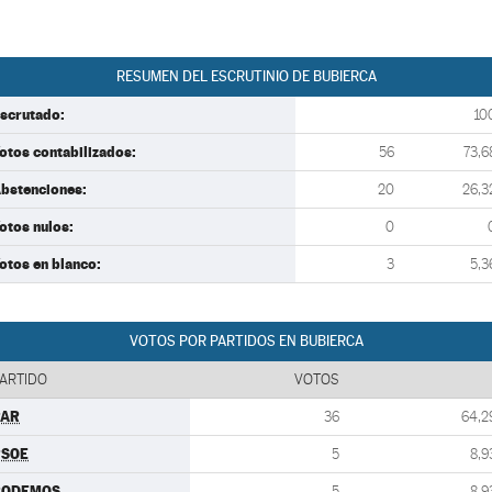
RESUMEN DEL ESCRUTINIO DE BUBIERCA
scrutado:
10
otos contabilizados:
56
73,6
bstenciones:
20
26,3
otos nulos:
0
otos en blanco:
3
5,3
VOTOS POR PARTIDOS EN BUBIERCA
ARTIDO
VOTOS
PAR
36
64,2
PSOE
5
8,9
PODEMOS
5
8,9