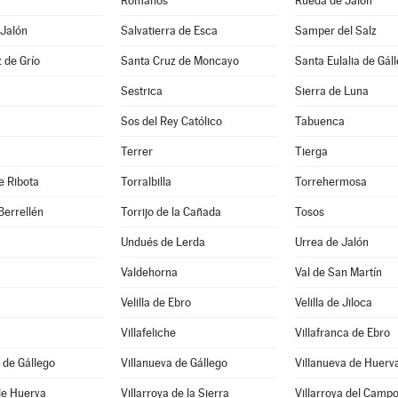
Romanos
Rueda de Jalón
 Jalón
Salvatierra de Esca
Samper del Salz
 de Grío
Santa Cruz de Moncayo
Santa Eulalia de Gál
Sestrica
Sierra de Luna
Sos del Rey Católico
Tabuenca
Terrer
Tierga
e Ribota
Torralbilla
Torrehermosa
Berrellén
Torrijo de la Cañada
Tosos
Undués de Lerda
Urrea de Jalón
Valdehorna
Val de San Martín
Velilla de Ebro
Velilla de Jiloca
Villafeliche
Villafranca de Ebro
 de Gállego
Villanueva de Gállego
Villanueva de Huerv
 de Huerva
Villarroya de la Sierra
Villarroya del Camp