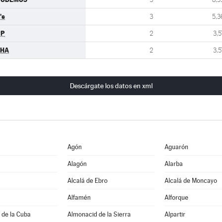
's
3
5,3
PP
2
3,5
CHA
2
3,5
Descárgate los datos en xml
Agón
Aguarón
Alagón
Alarba
Alcalá de Ebro
Alcalá de Moncayo
Alfamén
Alforque
 de la Cuba
Almonacid de la Sierra
Alpartir