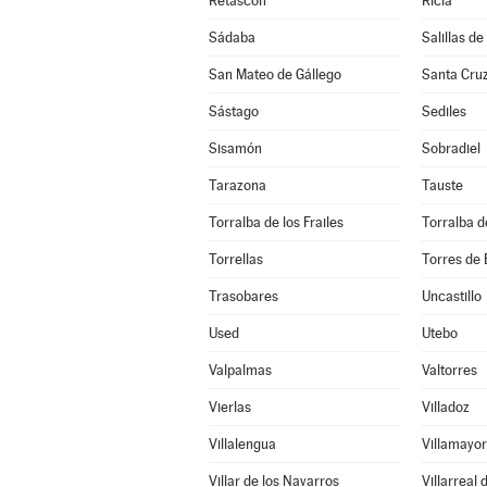
Retascón
Ricla
Sádaba
Salillas de
San Mateo de Gállego
Santa Cruz
Sástago
Sediles
Sisamón
Sobradiel
Tarazona
Tauste
Torralba de los Frailes
Torralba d
Torrellas
Torres de 
Trasobares
Uncastillo
Used
Utebo
Valpalmas
Valtorres
Vierlas
Villadoz
Villalengua
Villamayor
Villar de los Navarros
Villarreal