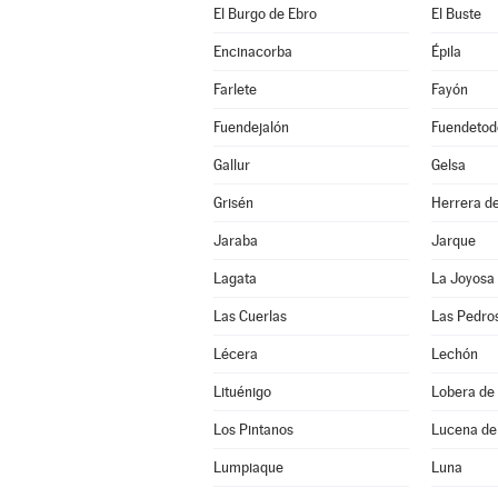
El Burgo de Ebro
El Buste
Encinacorba
Épila
Farlete
Fayón
Fuendejalón
Fuendetod
Gallur
Gelsa
Grisén
Herrera de
Jaraba
Jarque
Lagata
La Joyosa
Las Cuerlas
Las Pedro
Lécera
Lechón
Lituénigo
Lobera de 
Los Pintanos
Lucena de
Lumpiaque
Luna