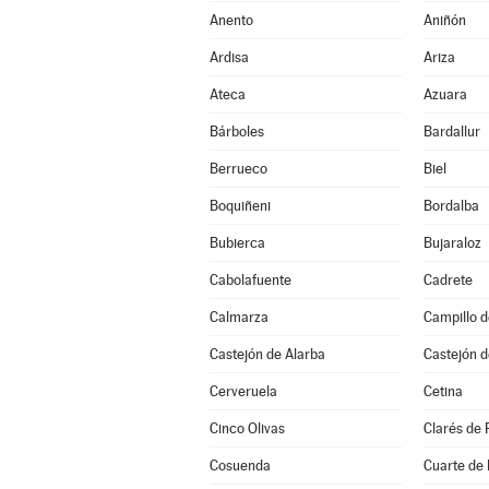
Anento
Aniñón
Ardisa
Ariza
Ateca
Azuara
Bárboles
Bardallur
Berrueco
Biel
Boquiñeni
Bordalba
Bubierca
Bujaraloz
Cabolafuente
Cadrete
Calmarza
Campillo 
Castejón de Alarba
Castejón d
Cerveruela
Cetina
Cinco Olivas
Clarés de 
Cosuenda
Cuarte de