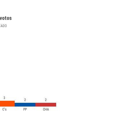
votos
TADO
3
2
2
C's
PP
CHA