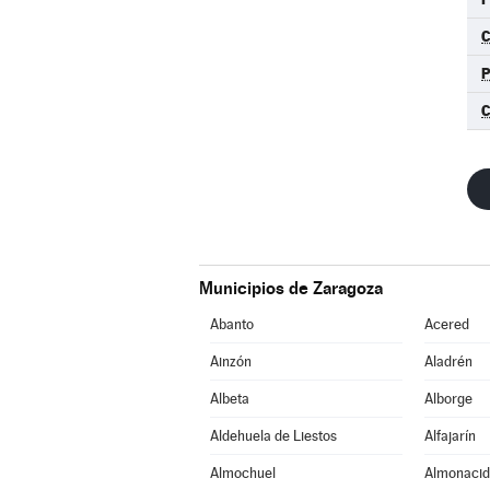
C
Municipios de Zaragoza
Abanto
Acered
Ainzón
Aladrén
Albeta
Alborge
Aldehuela de Liestos
Alfajarín
Almochuel
Almonacid