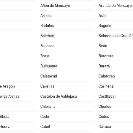
Añón de Moncayo
Aranda de Moncayo
Artieda
Asín
Badules
Bagüés
Belchite
Belmonte de Graciá
Bijuesca
Biota
Borja
Botorrita
Bulbuente
Bureta
Calatayud
Calatorao
de Aragón
Carenas
Cariñena
e las Armas
Castejón de Valdejasa
Castiliscar
Chiprana
Chodes
Ribota
Codo
Codos
 Huerva
Cubel
Daroca