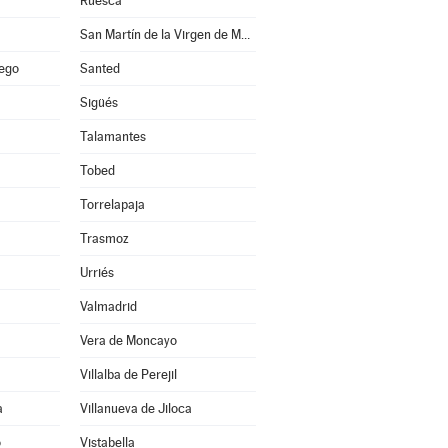
Ruesca
San Martín de la Virgen de Moncayo
lego
Santed
Sigüés
Talamantes
Tobed
Torrelapaja
Trasmoz
Urriés
Valmadrid
Vera de Moncayo
Villalba de Perejil
a
Villanueva de Jiloca
o
Vistabella