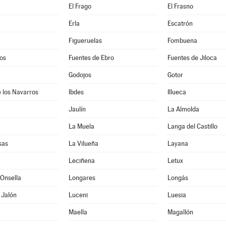
El Frago
El Frasno
Erla
Escatrón
Figueruelas
Fombuena
os
Fuentes de Ebro
Fuentes de Jiloca
Godojos
Gotor
 los Navarros
Ibdes
Illueca
Jaulín
La Almolda
La Muela
Langa del Castillo
sas
La Vilueña
Layana
Leciñena
Letux
Onsella
Longares
Longás
 Jalón
Luceni
Luesia
Maella
Magallón