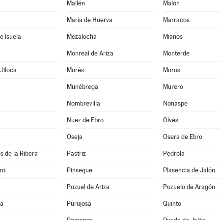
Mallén
Malón
María de Huerva
Marracos
e Isuela
Mezalocha
Mianos
Monreal de Ariza
Monterde
Jiloca
Morés
Moros
Munébrega
Murero
Nombrevilla
Nonaspe
Nuez de Ebro
Olvés
Oseja
Osera de Ebro
s de la Ribera
Pastriz
Pedrola
ro
Pinseque
Plasencia de Jalón
Pozuel de Ariza
Pozuelo de Aragón
na
Purujosa
Quinto