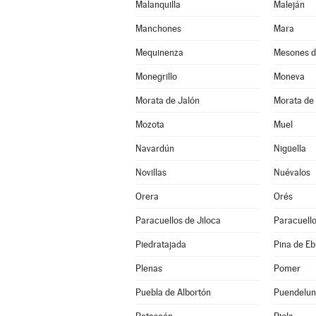
Malanquilla
Maleján
Manchones
Mara
Mequinenza
Mesones d
Monegrillo
Moneva
Morata de Jalón
Morata de 
Mozota
Muel
Navardún
Nigüella
Novillas
Nuévalos
Orera
Orés
Paracuellos de Jiloca
Paracuello
Piedratajada
Pina de Eb
Plenas
Pomer
Puebla de Albortón
Puendelu