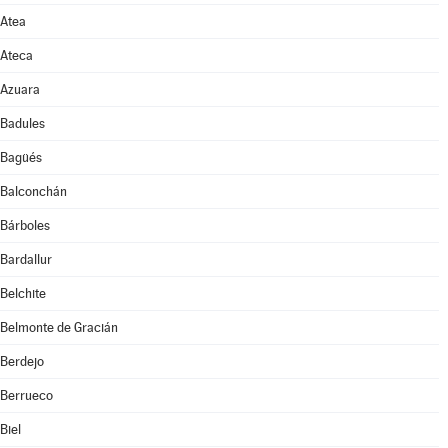
Atea
Ateca
Azuara
Badules
Bagüés
Balconchán
Bárboles
Bardallur
Belchite
Belmonte de Gracián
Berdejo
Berrueco
Biel