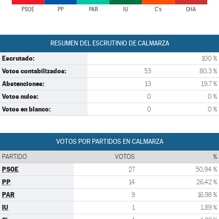
PSOE
PP
PAR
IU
C's
CHA
RESUMEN DEL ESCRUTINIO DE CALMARZA
Escrutado:
100 %
Votos contabilizados:
53
80,3 %
Abstenciones:
13
19,7 %
Votos nulos:
0
0 %
Votos en blanco:
0
0 %
VOTOS POR PARTIDOS EN CALMARZA
PARTIDO
VOTOS
%
PSOE
27
50,94 %
PP
14
26,42 %
PAR
9
16,98 %
IU
1
1,89 %