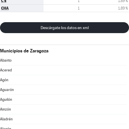
C's
1
1,89 %
CHA
1
1,89 %
Descárgate los datos en xml
Municipios de Zaragoza
Abanto
Acered
Agón
Aguarón
Aguilón
Ainzón
Aladrén
Alagón