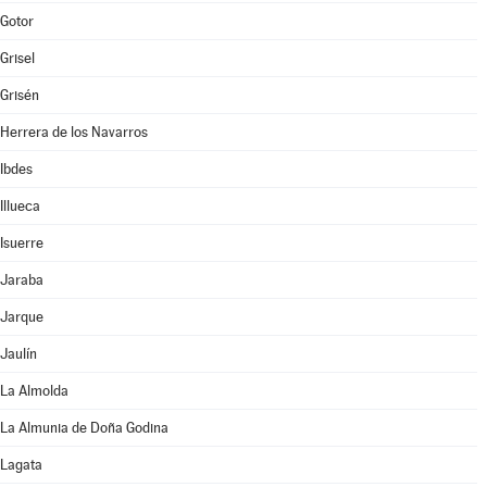
Gotor
Grisel
Grisén
Herrera de los Navarros
Ibdes
Illueca
Isuerre
Jaraba
Jarque
Jaulín
La Almolda
La Almunia de Doña Godina
Lagata