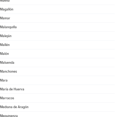
Maella
Magallón
Mainar
Malanquilla
Maleján
Mallén
Malón
Maluenda
Manchones
Mara
María de Huerva
Marracos
Mediana de Aragón
Mequinenza