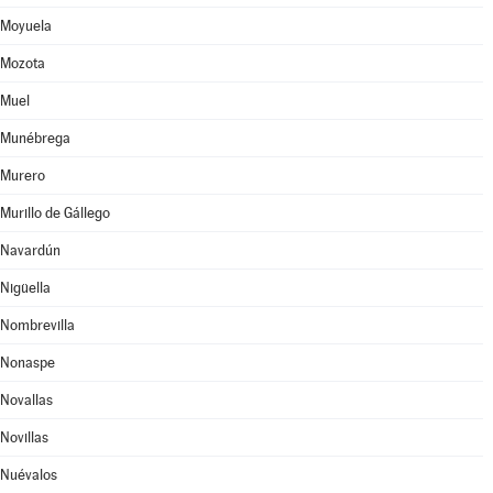
Moyuela
Mozota
Muel
Munébrega
Murero
Murillo de Gállego
Navardún
Nigüella
Nombrevilla
Nonaspe
Novallas
Novillas
Nuévalos