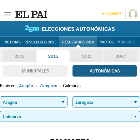
SUSCRÍBETE
26M | Elec
NOTICIAS
RESULTADOS 2023
RESULTADOS 2019
PACTOS
MUNICIPALE
2019
2015
2011
2007
MUNICIPALES
AUTONÓMICAS
Estás en:
Aragón
»
Zaragoza
»
Calmarza