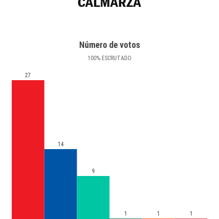
CALMARZA
Número de votos
100
%
ESCRUTADO
27
14
9
1
1
1