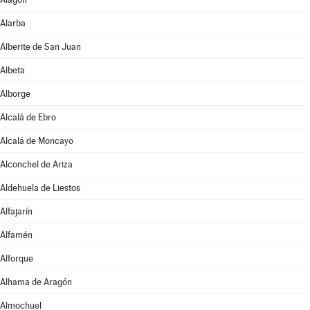
Alarba
Alberite de San Juan
Albeta
Alborge
Alcalá de Ebro
Alcalá de Moncayo
Alconchel de Ariza
Aldehuela de Liestos
Alfajarín
Alfamén
Alforque
Alhama de Aragón
Almochuel