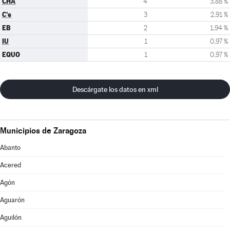
CHA
4
3,88 %
C's
3
2,91 %
EB
2
1,94 %
IU
1
0,97 %
EQUO
1
0,97 %
Descárgate los datos en xml
Municipios de Zaragoza
Abanto
Acered
Agón
Aguarón
Aguilón