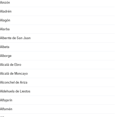
Ainzón
Aladrén
Alagón
Alarba
Alberite de San Juan
Albeta
Alborge
Alcalá de Ebro
Alcalá de Moncayo
Alconchel de Ariza
Aldehuela de Liestos
Alfajarín
Alfamén