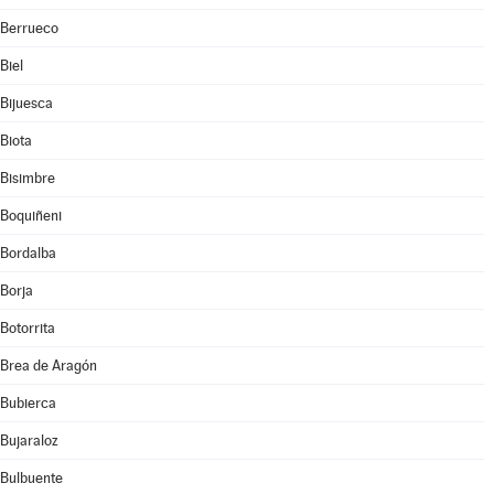
Berrueco
Biel
Bijuesca
Biota
Bisimbre
Boquiñeni
Bordalba
Borja
Botorrita
Brea de Aragón
Bubierca
Bujaraloz
Bulbuente