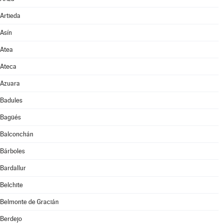
Artieda
Asín
Atea
Ateca
Azuara
Badules
Bagüés
Balconchán
Bárboles
Bardallur
Belchite
Belmonte de Gracián
Berdejo