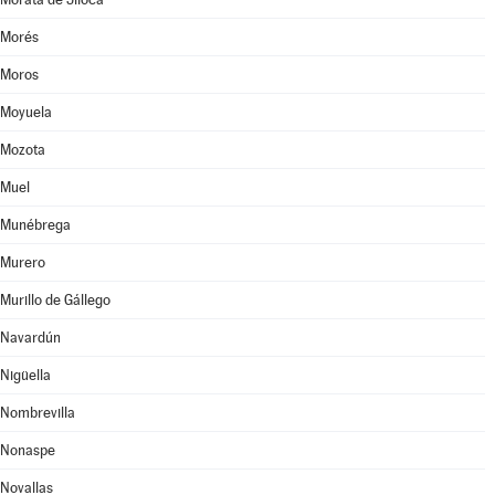
Morés
Moros
Moyuela
Mozota
Muel
Munébrega
Murero
Murillo de Gállego
Navardún
Nigüella
Nombrevilla
Nonaspe
Novallas