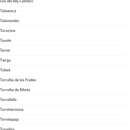
Sos del Rey Católico
Tabuenca
Talamantes
Tarazona
Tauste
Terrer
Tierga
Tobed
Torralba de los Frailes
Torralba de Ribota
Torralbilla
Torrehermosa
Torrelapaja
Torrellas