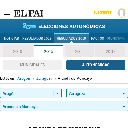
SUSCRÍBETE
26M | Elec
NOTICIAS
RESULTADOS 2023
RESULTADOS 2019
PACTOS
MUNICIPALE
2019
2015
2011
2007
MUNICIPALES
AUTONÓMICAS
Estás en:
Aragón
»
Zaragoza
»
Aranda de Moncayo