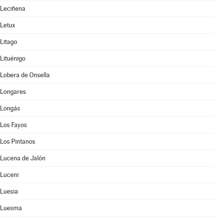
Leciñena
Letux
Litago
Lituénigo
Lobera de Onsella
Longares
Longás
Los Fayos
Los Pintanos
Lucena de Jalón
Luceni
Luesia
Luesma