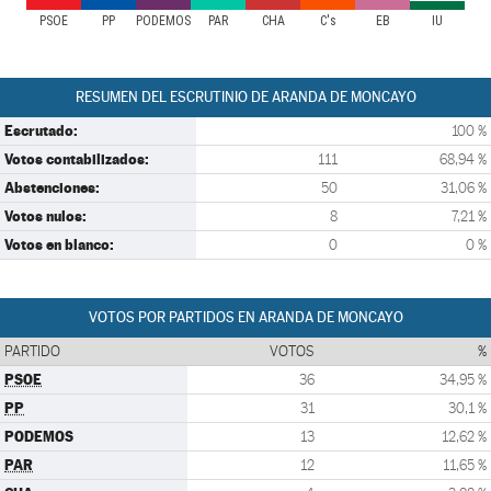
PSOE
PP
PODEMOS
PAR
CHA
C's
EB
IU
RESUMEN DEL ESCRUTINIO DE ARANDA DE MONCAYO
Escrutado:
100 %
Votos contabilizados:
111
68,94 %
Abstenciones:
50
31,06 %
Votos nulos:
8
7,21 %
Votos en blanco:
0
0 %
VOTOS POR PARTIDOS EN ARANDA DE MONCAYO
PARTIDO
VOTOS
%
PSOE
36
34,95 %
PP
31
30,1 %
PODEMOS
13
12,62 %
PAR
12
11,65 %