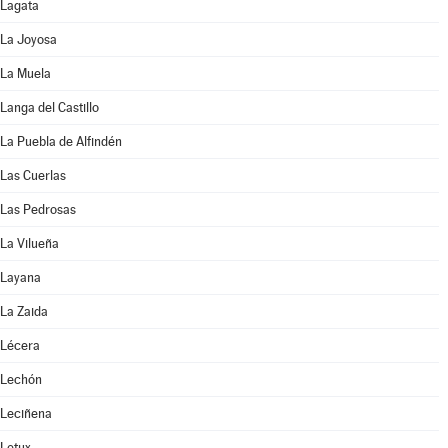
Lagata
La Joyosa
La Muela
Langa del Castillo
La Puebla de Alfindén
Las Cuerlas
Las Pedrosas
La Vilueña
Layana
La Zaida
Lécera
Lechón
Leciñena
Letux