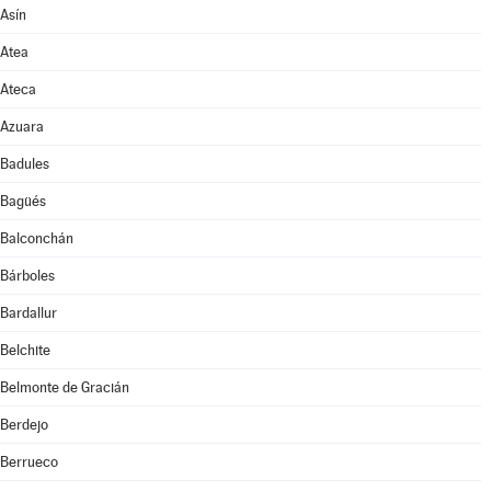
Asín
Atea
Ateca
Azuara
Badules
Bagüés
Balconchán
Bárboles
Bardallur
Belchite
Belmonte de Gracián
Berdejo
Berrueco