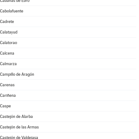
Cabañas de Ebro
Cabolafuente
Cadrete
Calatayud
Calatorao
Calcena
Calmarza
Campillo de Aragón
Carenas
Cariñena
Caspe
Castejón de Alarba
Castejón de las Armas
Castejón de Valdejasa