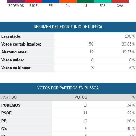
PODEMOS
PSOE
PP
C's
IU
PAR
CHA
RESUMEN DEL ESCRUTINIO DE RUESCA
Escrutado:
100 %
Votos contabilizados:
50
80,65 %
Abstenciones:
12
19,35 %
Votos nulos:
0
0 %
Votos en blanco:
3
6 %
VOTOS POR PARTIDOS EN RUESCA
PARTIDO
VOTOS
%
PODEMOS
17
34 %
PSOE
11
22 %
PP
10
20 %
C's
5
10 %