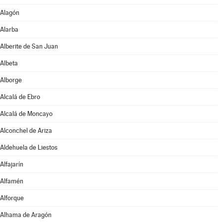
Alagón
Alarba
Alberite de San Juan
Albeta
Alborge
Alcalá de Ebro
Alcalá de Moncayo
Alconchel de Ariza
Aldehuela de Liestos
Alfajarín
Alfamén
Alforque
Alhama de Aragón