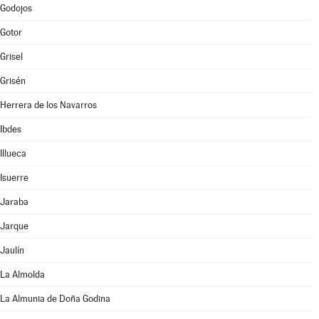
Godojos
Gotor
Grisel
Grisén
Herrera de los Navarros
Ibdes
Illueca
Isuerre
Jaraba
Jarque
Jaulín
La Almolda
La Almunia de Doña Godina