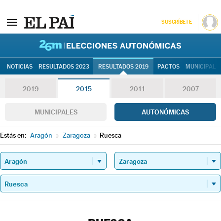
SUSCRÍBETE
26M | Elec
NOTICIAS
RESULTADOS 2023
RESULTADOS 2019
PACTOS
MUNICIPALE
2019
2015
2011
2007
MUNICIPALES
AUTONÓMICAS
Estás en:
Aragón
»
Zaragoza
»
Ruesca