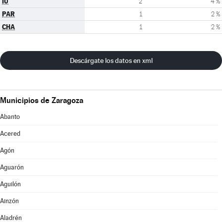
IU
2
4 %
PAR
1
2 %
CHA
1
2 %
Descárgate los datos en xml
Municipios de Zaragoza
Abanto
Acered
Agón
Aguarón
Aguilón
Ainzón
Aladrén