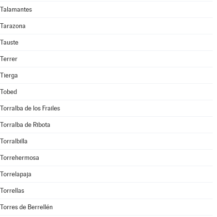
Talamantes
Tarazona
Tauste
Terrer
Tierga
Tobed
Torralba de los Frailes
Torralba de Ribota
Torralbilla
Torrehermosa
Torrelapaja
Torrellas
Torres de Berrellén