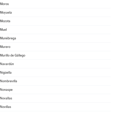
Moros
Moyuela
Mozota
Muel
Munébrega
Murero
Murillo de Gállego
Navardún
Nigüella
Nombrevilla
Nonaspe
Novallas
Novillas