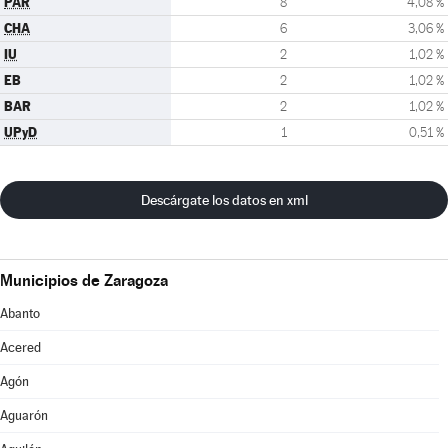
PAR
8
4,08 %
CHA
6
3,06 %
IU
2
1,02 %
EB
2
1,02 %
BAR
2
1,02 %
UPyD
1
0,51 %
Descárgate los datos en xml
Municipios de Zaragoza
Abanto
Acered
Agón
Aguarón