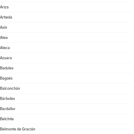
Ariza
Artieda
Asín
Atea
Ateca
Azuara
Badules
Bagüés
Balconchán
Bárboles
Bardallur
Belchite
Belmonte de Gracián