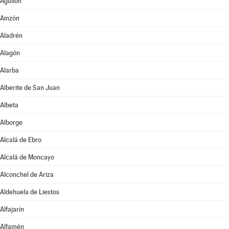
Aguilón
Ainzón
Aladrén
Alagón
Alarba
Alberite de San Juan
Albeta
Alborge
Alcalá de Ebro
Alcalá de Moncayo
Alconchel de Ariza
Aldehuela de Liestos
Alfajarín
Alfamén