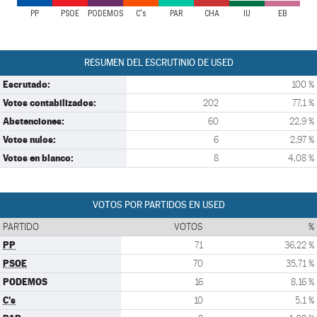
PP
PSOE
PODEMOS
C's
PAR
CHA
IU
EB
RESUMEN DEL ESCRUTINIO DE USED
Escrutado:
100 %
Votos contabilizados:
202
77,1 %
Abstenciones:
60
22,9 %
Votos nulos:
6
2,97 %
Votos en blanco:
8
4,08 %
VOTOS POR PARTIDOS EN USED
PARTIDO
VOTOS
%
PP
71
36,22 %
PSOE
70
35,71 %
PODEMOS
16
8,16 %
C's
10
5,1 %