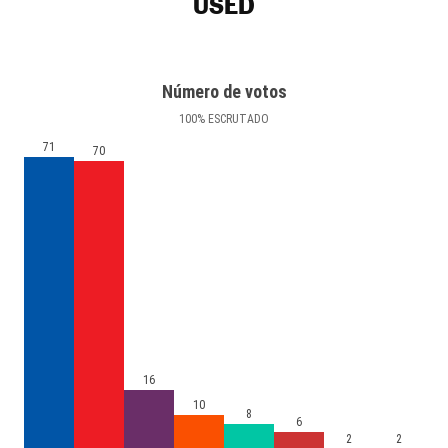
USED
Número de votos
100
%
ESCRUTADO
71
70
16
10
8
6
2
2