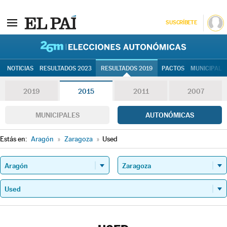
SUSCRÍBETE
26M | Elec
NOTICIAS
RESULTADOS 2023
RESULTADOS 2019
PACTOS
MUNICIPALE
2019
2015
2011
2007
MUNICIPALES
AUTONÓMICAS
Estás en:
Aragón
»
Zaragoza
»
Used