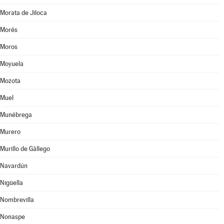
Morata de Jiloca
Morés
Moros
Moyuela
Mozota
Muel
Munébrega
Murero
Murillo de Gállego
Navardún
Nigüella
Nombrevilla
Nonaspe