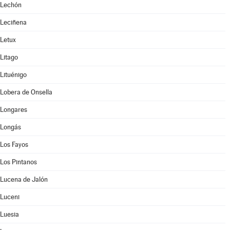
Lechón
Leciñena
Letux
Litago
Lituénigo
Lobera de Onsella
Longares
Longás
Los Fayos
Los Pintanos
Lucena de Jalón
Luceni
Luesia