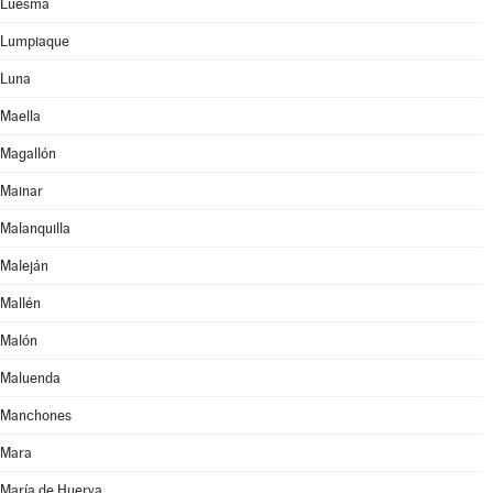
Luesma
Lumpiaque
Luna
Maella
Magallón
Mainar
Malanquilla
Maleján
Mallén
Malón
Maluenda
Manchones
Mara
María de Huerva