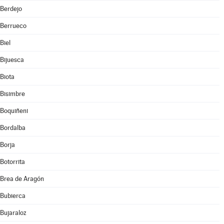
Berdejo
Berrueco
Biel
Bijuesca
Biota
Bisimbre
Boquiñeni
Bordalba
Borja
Botorrita
Brea de Aragón
Bubierca
Bujaraloz