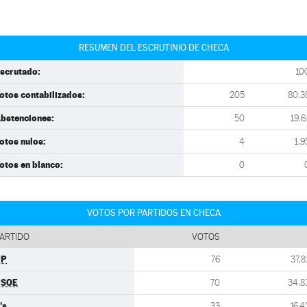
RESUMEN DEL ESCRUTINIO DE CHECA
scrutado:
10
otos contabilizados:
205
80,3
bstenciones:
50
19,6
otos nulos:
4
1,9
otos en blanco:
0
VOTOS POR PARTIDOS EN CHECA
ARTIDO
VOTOS
PP
76
37,8
PSOE
70
34,8
's
33
16,4