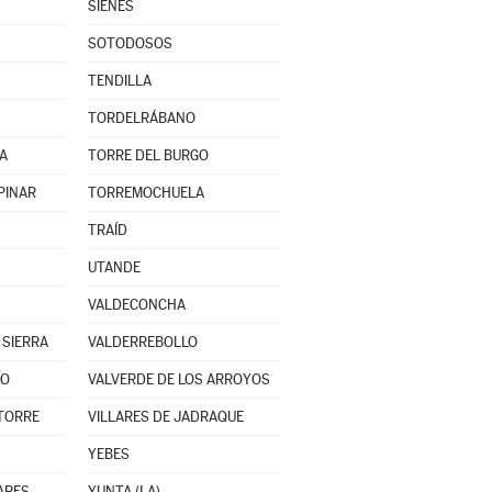
SIENES
SOTODOSOS
TENDILLA
TORDELRÁBANO
A
TORRE DEL BURGO
PINAR
TORREMOCHUELA
TRAÍD
UTANDE
VALDECONCHA
 SIERRA
VALDERREBOLLO
ÍO
VALVERDE DE LOS ARROYOS
 TORRE
VILLARES DE JADRAQUE
YEBES
ARES
YUNTA (LA)