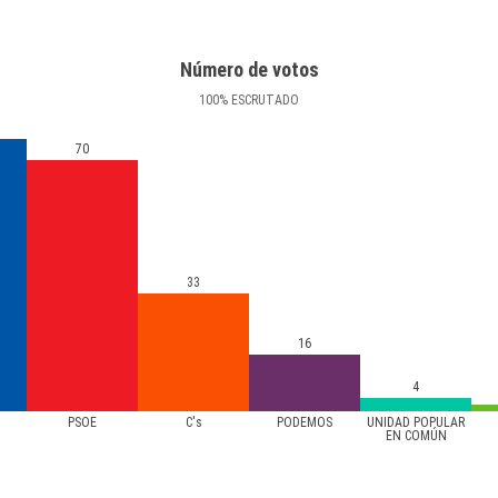
Número de votos
100
%
ESCRUTADO
70
33
16
4
PSOE
C's
PODEMOS
UNIDAD POPULAR
EN COMÚN