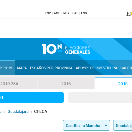
ESP
AME
MEX
CAT
ENG
S 2019
MAPA
ESCAÑOS POR PROVINCIA
APOYOS DE INVESTIDURA
CALCU
2019-28A
2016
2015
SO
a
»
Guadalajara
»
CHECA