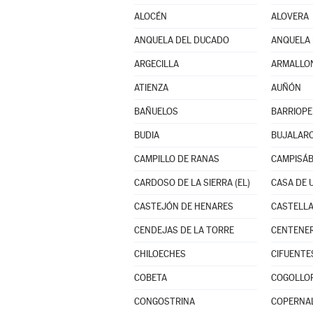
ALOCÉN
ALOVERA
ANQUELA DEL DUCADO
ANQUELA 
ARGECILLA
ARMALLO
ATIENZA
AUÑÓN
BAÑUELOS
BARRIOP
BUDIA
BUJALAR
CAMPILLO DE RANAS
CAMPISÁ
CARDOSO DE LA SIERRA (EL)
CASA DE 
CASTEJÓN DE HENARES
CASTELLA
CENDEJAS DE LA TORRE
CENTENE
CHILOECHES
CIFUENTE
COBETA
COGOLLO
CONGOSTRINA
COPERNA