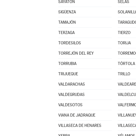
SAYATÓN
SELAS
SIGÜENZA
SOLANILL
TAMAJÓN
TARAGUD
TERZAGA
TIERZO
TORDESILOS
TORIJA
TORREJÓN DEL REY
TORREMO
TORRUBIA
TÓRTOLA 
TRIJUEQUE
TRILLO
VALDARACHAS
VALDEAR
VALDEGRUDAS
VALDELC
VALDESOTOS
VALFERMO
VIANA DE JADRAQUE
VILLANUE
VILLASECA DE HENARES
VILLASEC
YEBRA
YÉLAMOS 