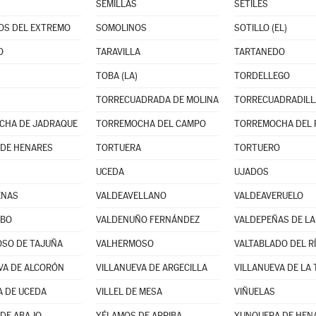
SEMILLAS
SETILES
OS DEL EXTREMO
SOMOLINOS
SOTILLO (EL)
O
TARAVILLA
TARTANEDO
TOBA (LA)
TORDELLEGO
TORRECUADRADA DE MOLINA
TORRECUADRADILL
CHA DE JADRAQUE
TORREMOCHA DEL CAMPO
TORREMOCHA DEL 
DE HENARES
TORTUERA
TORTUERO
UCEDA
UJADOS
ENAS
VALDEAVELLANO
VALDEAVERUELO
UBO
VALDENUÑO FERNÁNDEZ
VALDEPEÑAS DE LA
SO DE TAJUÑA
VALHERMOSO
VALTABLADO DEL R
VA DE ALCORÓN
VILLANUEVA DE ARGECILLA
VILLANUEVA DE LA
A DE UCEDA
VILLEL DE MESA
VIÑUELAS
DE ABAJO
YÉLAMOS DE ARRIBA
YUNQUERA DE HEN