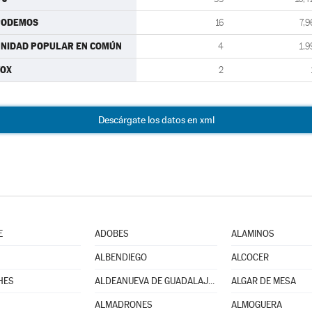
PODEMOS
16
7,9
NIDAD POPULAR EN COMÚN
4
1,9
VOX
2
Descárgate los datos en xml
E
ADOBES
ALAMINOS
ALBENDIEGO
ALCOCER
HES
ALDEANUEVA DE GUADALAJARA
ALGAR DE MESA
ALMADRONES
ALMOGUERA