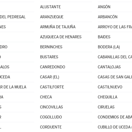
ALUSTANTE
ANGÓN
DEL PEDREGAL
ARANZUEQUE
ARBANCÓN
NES
ARMUÑA DE TAJUÑA
ARROYO DE LAS F
AZUQUECA DE HENARES
BAIDES
EDRO
BERNINCHES
BODERA (LA)
O
BUSTARES
CABANILLAS DEL 
BALOS
CANREDONDO
CANTALOJAS
UCEDA
CASAR (EL)
CASAS DE SAN GAL
R DE LA MUELA
CASTILFORTE
CASTILNUEVO
RA
CHECA
CHEQUILLA
S
CINCOVILLAS
CIRUELAS
R
COGOLLUDO
CONDEMIOS DE AB
L
CORDUENTE
CUBILLO DE UCEDA 