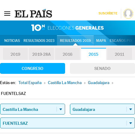
SUSCRÍBETE
10N | Eleccion
NOTICIAS
RESULTADOS 2023
RESULTADOS 2019
MAPA
ESCAÑOS POR 
2019
2019-28A
2016
2015
2011
CONGRESO
SENADO
Estás en:
Total España
»
Castilla La Mancha
»
Guadalajara
»
FUENTELSAZ