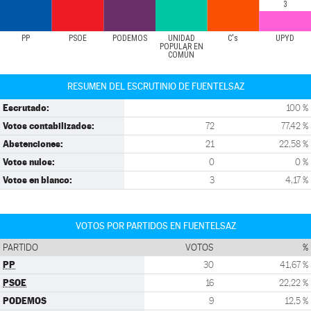
3
PP
PSOE
PODEMOS
UNIDAD
C's
UPYD
POPULAR EN
COMÚN
RESUMEN DEL ESCRUTINIO DE FUENTELSAZ
Escrutado:
100 %
Votos contabilizados:
72
77,42 %
Abstenciones:
21
22,58 %
Votos nulos:
0
0 %
Votos en blanco:
3
4,17 %
VOTOS POR PARTIDOS EN FUENTELSAZ
PARTIDO
VOTOS
%
PP
30
41,67 %
PSOE
16
22,22 %
PODEMOS
9
12,5 %