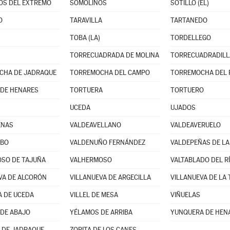
OS DEL EXTREMO
SOMOLINOS
SOTILLO (EL)
O
TARAVILLA
TARTANEDO
TOBA (LA)
TORDELLEGO
TORRECUADRADA DE MOLINA
TORRECUADRADILL
CHA DE JADRAQUE
TORREMOCHA DEL CAMPO
TORREMOCHA DEL 
DE HENARES
TORTUERA
TORTUERO
UCEDA
UJADOS
ENAS
VALDEAVELLANO
VALDEAVERUELO
UBO
VALDENUÑO FERNÁNDEZ
VALDEPEÑAS DE LA
SO DE TAJUÑA
VALHERMOSO
VALTABLADO DEL R
VA DE ALCORÓN
VILLANUEVA DE ARGECILLA
VILLANUEVA DE LA
A DE UCEDA
VILLEL DE MESA
VIÑUELAS
DE ABAJO
YÉLAMOS DE ARRIBA
YUNQUERA DE HEN
 DE JADRAQUE
ZORITA DE LOS CANES