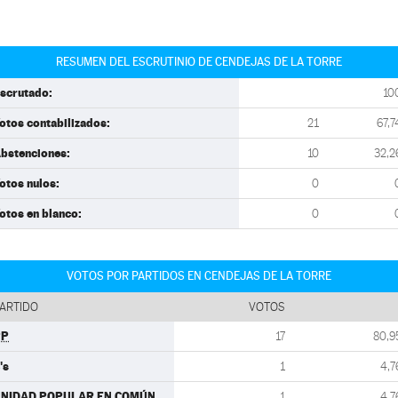
RESUMEN DEL ESCRUTINIO DE CENDEJAS DE LA TORRE
scrutado:
10
otos contabilizados:
21
67,7
bstenciones:
10
32,2
otos nulos:
0
otos en blanco:
0
VOTOS POR PARTIDOS EN CENDEJAS DE LA TORRE
ARTIDO
VOTOS
PP
17
80,9
's
1
4,7
NIDAD POPULAR EN COMÚN
1
4,7