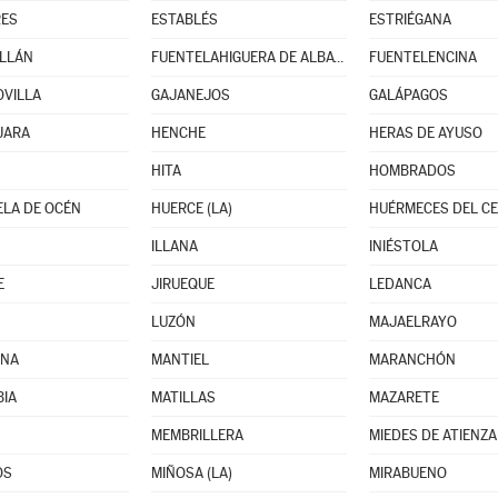
RES
ESTABLÉS
ESTRIÉGANA
LLÁN
FUENTELAHIGUERA DE ALBATAGES
FUENTELENCINA
VILLA
GAJANEJOS
GALÁPAGOS
JARA
HENCHE
HERAS DE AYUSO
HITA
HOMBRADOS
LA DE OCÉN
HUERCE (LA)
HUÉRMECES DEL C
ILLANA
INIÉSTOLA
E
JIRUEQUE
LEDANCA
LUZÓN
MAJAELRAYO
NA
MANTIEL
MARANCHÓN
IA
MATILLAS
MAZARETE
MEMBRILLERA
MIEDES DE ATIENZA
OS
MIÑOSA (LA)
MIRABUENO