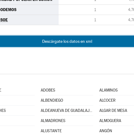
PODEMOS
1
4,7
PSOE
1
4,7
Descárgate los datos en xml
E
ADOBES
ALAMINOS
ALBENDIEGO
ALCOCER
HES
ALDEANUEVA DE GUADALAJARA
ALGAR DE MESA
ALMADRONES
ALMOGUERA
ALUSTANTE
ANGÓN