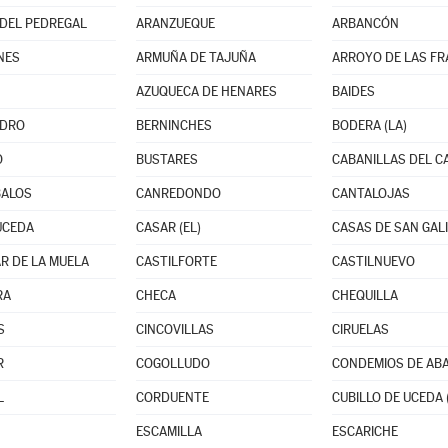
DEL PEDREGAL
ARANZUEQUE
ARBANCÓN
NES
ARMUÑA DE TAJUÑA
ARROYO DE LAS F
AZUQUECA DE HENARES
BAIDES
EDRO
BERNINCHES
BODERA (LA)
O
BUSTARES
CABANILLAS DEL 
BALOS
CANREDONDO
CANTALOJAS
UCEDA
CASAR (EL)
CASAS DE SAN GAL
R DE LA MUELA
CASTILFORTE
CASTILNUEVO
RA
CHECA
CHEQUILLA
S
CINCOVILLAS
CIRUELAS
R
COGOLLUDO
CONDEMIOS DE AB
L
CORDUENTE
CUBILLO DE UCEDA 
ESCAMILLA
ESCARICHE