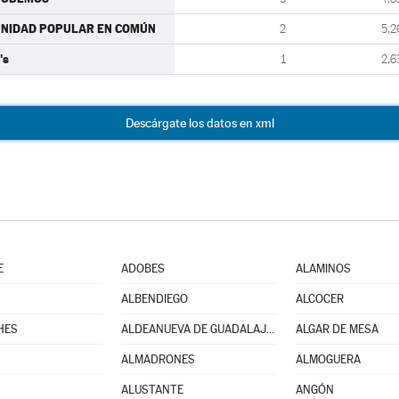
NIDAD POPULAR EN COMÚN
2
5,2
's
1
2,6
Descárgate los datos en xml
E
ADOBES
ALAMINOS
ALBENDIEGO
ALCOCER
HES
ALDEANUEVA DE GUADALAJARA
ALGAR DE MESA
ALMADRONES
ALMOGUERA
ALUSTANTE
ANGÓN