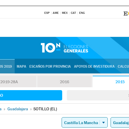
ESP
AME
MEX
CAT
ENG
S 2019
MAPA
ESCAÑOS POR PROVINCIA
APOYOS DE INVESTIDURA
CALCU
2019-28A
2016
2015
SO
a
»
Guadalajara
»
SOTILLO (EL)