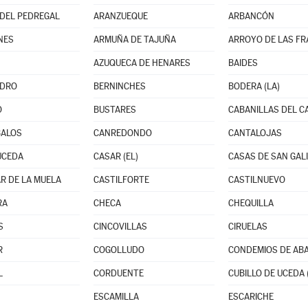
DEL PEDREGAL
ARANZUEQUE
ARBANCÓN
NES
ARMUÑA DE TAJUÑA
ARROYO DE LAS F
AZUQUECA DE HENARES
BAIDES
EDRO
BERNINCHES
BODERA (LA)
O
BUSTARES
CABANILLAS DEL 
BALOS
CANREDONDO
CANTALOJAS
UCEDA
CASAR (EL)
CASAS DE SAN GAL
R DE LA MUELA
CASTILFORTE
CASTILNUEVO
RA
CHECA
CHEQUILLA
S
CINCOVILLAS
CIRUELAS
R
COGOLLUDO
CONDEMIOS DE AB
L
CORDUENTE
CUBILLO DE UCEDA 
ESCAMILLA
ESCARICHE