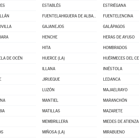
RES
ESTABLÉS
ESTRIÉGANA
LLÁN
FUENTELAHIGUERA DE ALBATAGES
FUENTELENCINA
VILLA
GAJANEJOS
GALÁPAGOS
JARA
HENCHE
HERAS DE AYUSO
HITA
HOMBRADOS
LA DE OCÉN
HUERCE (LA)
HUÉRMECES DEL C
ILLANA
INIÉSTOLA
E
JIRUEQUE
LEDANCA
LUZÓN
MAJAELRAYO
NA
MANTIEL
MARANCHÓN
IA
MATILLAS
MAZARETE
MEMBRILLERA
MIEDES DE ATIENZA
OS
MIÑOSA (LA)
MIRABUENO