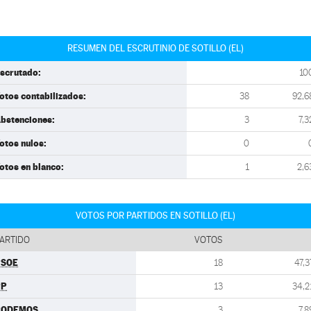
RESUMEN DEL ESCRUTINIO DE SOTILLO (EL)
scrutado:
10
otos contabilizados:
38
92,6
bstenciones:
3
7,3
otos nulos:
0
otos en blanco:
1
2,6
VOTOS POR PARTIDOS EN SOTILLO (EL)
ARTIDO
VOTOS
PSOE
18
47,3
PP
13
34,2
PODEMOS
3
7,8