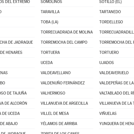
OS DEL EXTREMO
SOMOLINOS
SOTILLO (EL)
O
TARAVILLA
TARTANEDO
TOBA (LA)
TORDELLEGO
TORRECUADRADA DE MOLINA
TORRECUADRADILL
CHA DE JADRAQUE
TORREMOCHA DEL CAMPO
TORREMOCHA DEL 
DE HENARES
TORTUERA
TORTUERO
UCEDA
UJADOS
ENAS
VALDEAVELLANO
VALDEAVERUELO
UBO
VALDENUÑO FERNÁNDEZ
VALDEPEÑAS DE LA
SO DE TAJUÑA
VALHERMOSO
VALTABLADO DEL R
VA DE ALCORÓN
VILLANUEVA DE ARGECILLA
VILLANUEVA DE LA
A DE UCEDA
VILLEL DE MESA
VIÑUELAS
DE ABAJO
YÉLAMOS DE ARRIBA
YUNQUERA DE HEN
 DE JADRAQUE
ZORITA DE LOS CANES