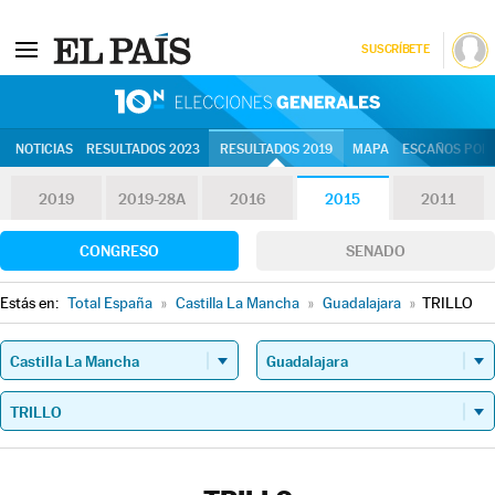
SUSCRÍBETE
10N | Eleccion
NOTICIAS
RESULTADOS 2023
RESULTADOS 2019
MAPA
ESCAÑOS POR 
2019
2019-28A
2016
2015
2011
CONGRESO
SENADO
Estás en:
Total España
»
Castilla La Mancha
»
Guadalajara
»
TRILLO