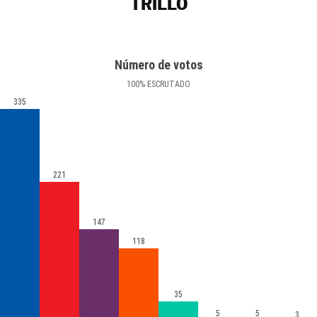
TRILLO
Número de votos
100
%
ESCRUTADO
335
221
147
118
35
5
5
3