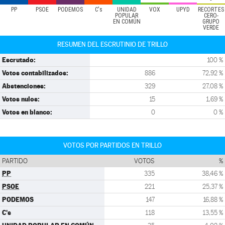
PP
PSOE
PODEMOS
C's
UNIDAD
VOX
UPYD
RECORTES
POPULAR
CERO-
EN COMÚN
GRUPO
VERDE
RESUMEN DEL ESCRUTINIO DE TRILLO
Escrutado:
100 %
Votos contabilizados:
886
72,92 %
Abstenciones:
329
27,08 %
Votos nulos:
15
1,69 %
Votos en blanco:
0
0 %
VOTOS POR PARTIDOS EN TRILLO
PARTIDO
VOTOS
%
PP
335
38,46 %
PSOE
221
25,37 %
PODEMOS
147
16,88 %
C's
118
13,55 %