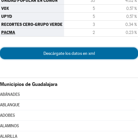
UNIDAD POPULAR EN COMÚN
35
4,02 %
VOX
5
0,57 %
UPYD
5
0,57 %
RECORTES CERO-GRUPO VERDE
3
0,34 %
PACMA
2
0,23 %
Descárgate los datos en xml
Municipios de Guadalajara
ABÁNADES
ABLANQUE
ADOBES
ALAMINOS
ALARILLA