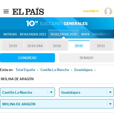
SUSCRÍBETE
10N | Eleccion
NOTICIAS
RESULTADOS 2023
RESULTADOS 2019
MAPA
ESCAÑOS POR 
2019
2019-28A
2016
2015
2011
CONGRESO
SENADO
Estás en:
Total España
»
Castilla La Mancha
»
Guadalajara
»
MOLINA DE ARAGÓN