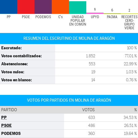
9
6
2
PP
PSOE
PODEMOS
C's
UNIDAD
UPYD
PACMA
RECORTES
POPULAR
CERO-
EN COMÚN
GRUPO
VERDE
RESUMEN DEL ESCRUTINIO DE MOLINA DE ARAGÓN
Escrutado:
100 %
Votos contabilizados:
1.852
77,01 %
Abstenciones:
553
22,99 %
Votos nulos:
19
1,03 %
Votos en blanco:
14
0,76 %
VOTOS POR PARTIDOS EN MOLINA DE ARAGÓN
PARTIDO
VOTOS
%
PP
633
34,53 %
PSOE
486
26,51 %
PODEMOS
360
19,64 %