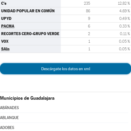
C's
235
12,82 %
UNIDAD POPULAR EN COMÚN
86
4,69 %
UPYD
9
0,49 %
PACMA
6
0,33 %
RECORTES CERO-GRUPO VERDE
2
0,11 %
VOX
1
0,05 %
SAIn
1
0,05 %
Descárgate los datos en xml
Municipios de Guadalajara
ABÁNADES
ABLANQUE
ADOBES