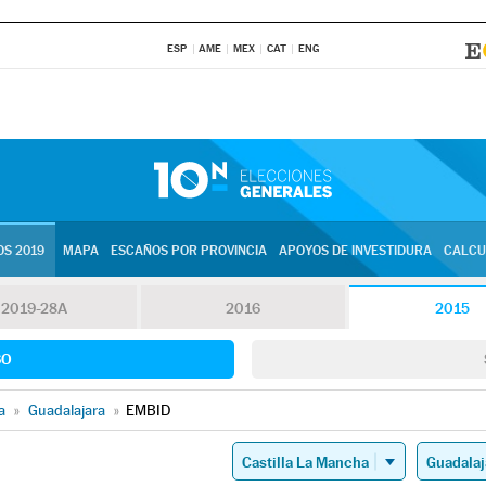
ESP
AME
MEX
CAT
ENG
S 2019
MAPA
ESCAÑOS POR PROVINCIA
APOYOS DE INVESTIDURA
CALCU
2019-28A
2016
2015
SO
a
»
Guadalajara
»
EMBID