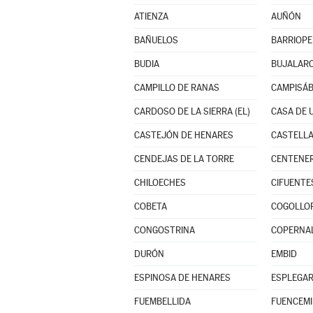
ATIENZA
AUÑÓN
BAÑUELOS
BARRIOP
BUDIA
BUJALAR
CAMPILLO DE RANAS
CAMPISÁ
CARDOSO DE LA SIERRA (EL)
CASA DE 
CASTEJÓN DE HENARES
CASTELLA
CENDEJAS DE LA TORRE
CENTENE
CHILOECHES
CIFUENTE
COBETA
COGOLLO
CONGOSTRINA
COPERNA
DURÓN
EMBID
ESPINOSA DE HENARES
ESPLEGA
FUEMBELLIDA
FUENCEMI