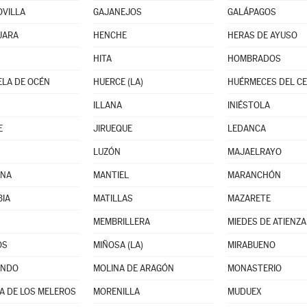
VILLA
GAJANEJOS
GALÁPAGOS
JARA
HENCHE
HERAS DE AYUSO
HITA
HOMBRADOS
LA DE OCÉN
HUERCE (LA)
HUÉRMECES DEL C
ILLANA
INIÉSTOLA
E
JIRUEQUE
LEDANCA
LUZÓN
MAJAELRAYO
NA
MANTIEL
MARANCHÓN
IA
MATILLAS
MAZARETE
MEMBRILLERA
MIEDES DE ATIENZA
OS
MIÑOSA (LA)
MIRABUENO
ANDO
MOLINA DE ARAGÓN
MONASTERIO
A DE LOS MELEROS
MORENILLA
MUDUEX