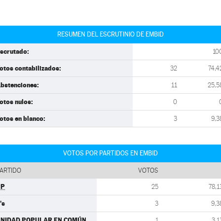
RESUMEN DEL ESCRUTINIO DE EMBID
scrutado:
10
otos contabilizados:
32
74,4
bstenciones:
11
25,5
otos nulos:
0
otos en blanco:
3
9,3
VOTOS POR PARTIDOS EN EMBID
ARTIDO
VOTOS
PP
25
78,1
's
3
9,3
NIDAD POPULAR EN COMÚN
1
3,1