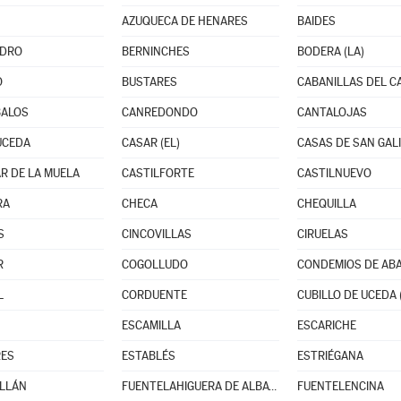
AZUQUECA DE HENARES
BAIDES
EDRO
BERNINCHES
BODERA (LA)
O
BUSTARES
CABANILLAS DEL 
BALOS
CANREDONDO
CANTALOJAS
UCEDA
CASAR (EL)
CASAS DE SAN GAL
R DE LA MUELA
CASTILFORTE
CASTILNUEVO
RA
CHECA
CHEQUILLA
S
CINCOVILLAS
CIRUELAS
R
COGOLLUDO
CONDEMIOS DE AB
L
CORDUENTE
CUBILLO DE UCEDA 
ESCAMILLA
ESCARICHE
RES
ESTABLÉS
ESTRIÉGANA
LLÁN
FUENTELAHIGUERA DE ALBATAGES
FUENTELENCINA