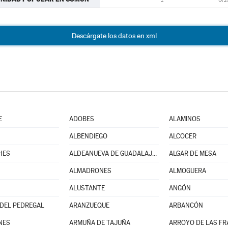
Descárgate los datos en xml
E
ADOBES
ALAMINOS
ALBENDIEGO
ALCOCER
HES
ALDEANUEVA DE GUADALAJARA
ALGAR DE MESA
ALMADRONES
ALMOGUERA
ALUSTANTE
ANGÓN
DEL PEDREGAL
ARANZUEQUE
ARBANCÓN
NES
ARMUÑA DE TAJUÑA
ARROYO DE LAS F