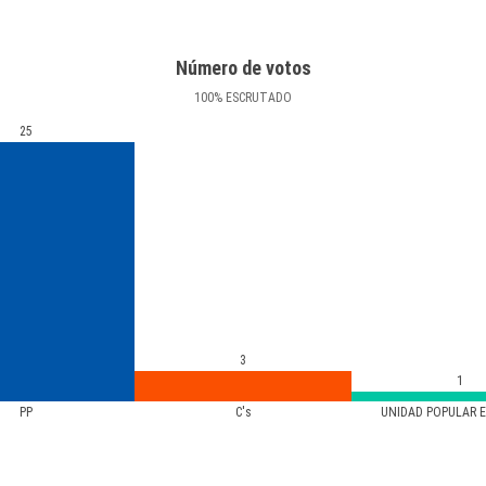
Número de votos
100
%
ESCRUTADO
25
3
1
PP
C's
UNIDAD POPULAR 