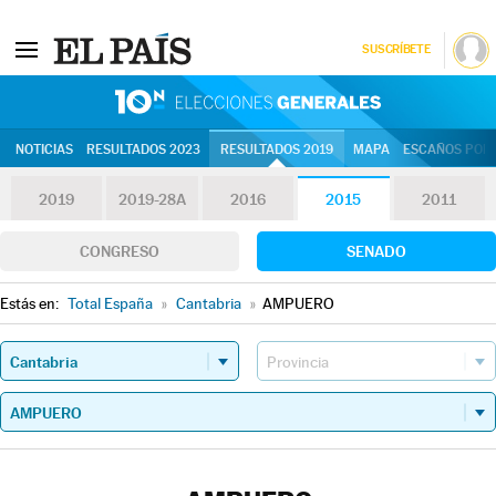
SUSCRÍBETE
10N | Eleccion
NOTICIAS
RESULTADOS 2023
RESULTADOS 2019
MAPA
ESCAÑOS POR 
2019
2019-28A
2016
2015
2011
CONGRESO
SENADO
Estás en:
Total España
»
Cantabria
»
AMPUERO