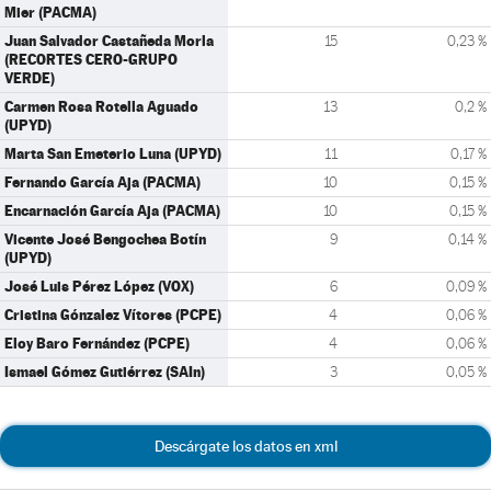
Mier (PACMA)
Juan Salvador Castañeda Morla
15
0,23 %
(RECORTES CERO-GRUPO
VERDE)
Carmen Rosa Rotella Aguado
13
0,2 %
(UPYD)
Marta San Emeterio Luna (UPYD)
11
0,17 %
Fernando García Aja (PACMA)
10
0,15 %
Encarnación García Aja (PACMA)
10
0,15 %
Vicente José Bengochea Botín
9
0,14 %
(UPYD)
José Luis Pérez López (VOX)
6
0,09 %
Cristina Gónzalez Vítores (PCPE)
4
0,06 %
Eloy Baro Fernández (PCPE)
4
0,06 %
Ismael Gómez Gutiérrez (SAIn)
3
0,05 %
Descárgate los datos en xml