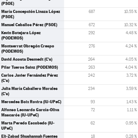
(PSOE)
María Concepción Linaza López
687
10,55 %
(PSOE)
Manuel Ceballos Pérez (PSOE)
672
10,32 %
Kevin Botejara López
292
4,48 %
(PODEMOS)
Montserrat Obregón Crespo
276
4,24 %
(PODEMOS)
David Acosta Desmedt (C's)
264
4,05 %
Pilar Tueros Sainz (PODEMOS)
263
4,04 %
Carlos Javier Fernández Pérez
242
3,72 %
(C's)
Julia María Caballero Morales
234
3,59 %
(C's)
Mercedes Boix Rovira (IU-UPeC)
93
1,43 %
Alfonso Leonardo García-Oliva
72
1,11 %
Mascarós (IU-UPeC)
Marta Peredo Escobedo (IU-
62
0,95 %
UPeC)
Eli-Zabad Shushannah Fuentes
18
0,28 %