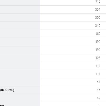
742
354
350
342
162
150
150
125
114
114
54
 (IU-UPeC)
45
42