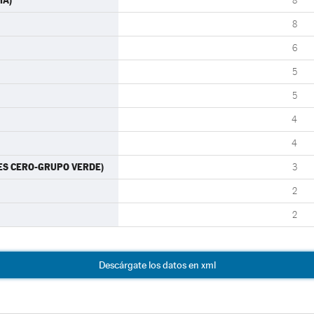
MA)
8
8
6
5
5
4
4
RTES CERO-GRUPO VERDE)
3
2
2
Descárgate los datos en xml