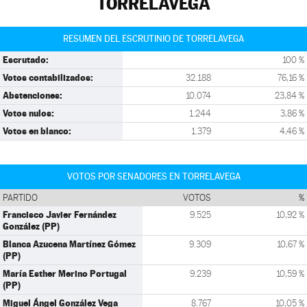
TORRELAVEGA
RESUMEN DEL ESCRUTINIO DE TORRELAVEGA
Escrutado:
100 %
Votos contabilizados:
32.188
76,16 %
Abstenciones:
10.074
23,84 %
Votos nulos:
1.244
3,86 %
Votos en blanco:
1.379
4,46 %
VOTOS POR SENADORES EN TORRELAVEGA
PARTIDO
VOTOS
%
Francisco Javier Fernández
9.525
10,92 %
González (PP)
Blanca Azucena Martínez Gómez
9.309
10,67 %
(PP)
María Esther Merino Portugal
9.239
10,59 %
(PP)
Miguel Ángel González Vega
8.767
10,05 %