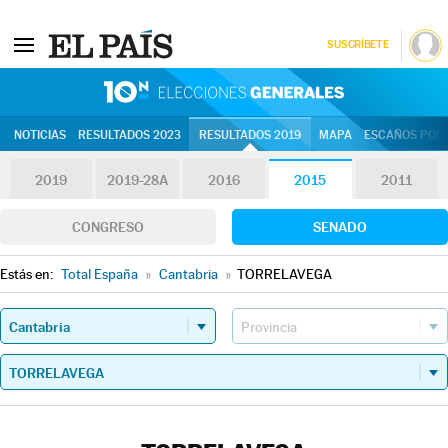
SUSCRÍBETE
10N | Eleccion
NOTICIAS
RESULTADOS 2023
RESULTADOS 2019
MAPA
ESCAÑOS POR 
2019
2019-28A
2016
2015
2011
CONGRESO
SENADO
Estás en:
Total España
»
Cantabria
»
TORRELAVEGA