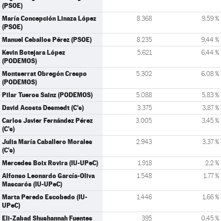
(PSOE)
María Concepción Linaza López
8.368
9,59 %
(PSOE)
Manuel Ceballos Pérez (PSOE)
8.235
9,44 %
Kevin Botejara López
5.621
6,44 %
(PODEMOS)
Montserrat Obregón Crespo
5.302
6,08 %
(PODEMOS)
Pilar Tueros Sainz (PODEMOS)
5.088
5,83 %
David Acosta Desmedt (C's)
3.375
3,87 %
Carlos Javier Fernández Pérez
3.005
3,45 %
(C's)
Julia María Caballero Morales
2.943
3,37 %
(C's)
Mercedes Boix Rovira (IU-UPeC)
1.918
2,2 %
Alfonso Leonardo García-Oliva
1.548
1,77 %
Mascarós (IU-UPeC)
Marta Peredo Escobedo (IU-
1.446
1,66 %
UPeC)
Eli-Zabad Shushannah Fuentes
395
0,45 %