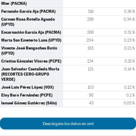
Mier (PACMA)
Fernando García Aja (PACMA)
316
0,36 %
Carmen Rosa Rotella Aguado
298
0,34 %
(UPYD)
Encarnación García Aja (PACMA)
269
0,31 %
Marta San Emeterio Luna (UPYD)
204
0,23 %
Vicente José Bengochea Botín
183
0,21 %
(UPYD)
Cristina Gónzalez Vítores (PCPE)
134
0,15 %
Juan Salvador Castañeda Morla
121
0,14 %
(RECORTES CERO-GRUPO
VERDE)
José Luis Pérez López (VOX)
103
0,12 %
Eloy Baro Fernández (PCPE)
90
0,1 %
Ismael Gómez Gutiérrez (SAIn)
43
0,05 %
Descárgate los datos en xml