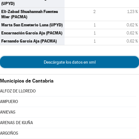
(UPYD)
Eli-Zabad Shushannah Fuentes
2
1,23 %
Mier (PACMA)
Marta San Emeterio Luna (UPYD)
1
0,62 %
Encarnación García Aja (PACMA)
1
0,62 %
Fernando García Aja (PACMA)
1
0,62 %
Descárgate los datos en xml
Municipios de Cantabria
ALFOZ DE LLOREDO
AMPUERO
ANIEVAS
ARENAS DE IGUÑA
ARGOÑOS