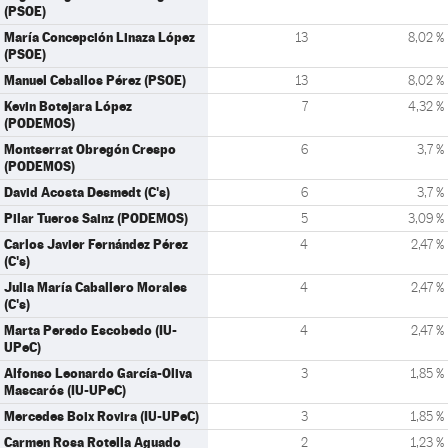
(PSOE)
María Concepción Linaza López
13
8,02 %
(PSOE)
Manuel Ceballos Pérez (PSOE)
13
8,02 %
Kevin Botejara López
7
4,32 %
(PODEMOS)
Montserrat Obregón Crespo
6
3,7 %
(PODEMOS)
David Acosta Desmedt (C's)
6
3,7 %
Pilar Tueros Sainz (PODEMOS)
5
3,09 %
Carlos Javier Fernández Pérez
4
2,47 %
(C's)
Julia María Caballero Morales
4
2,47 %
(C's)
Marta Peredo Escobedo (IU-
4
2,47 %
UPeC)
Alfonso Leonardo García-Oliva
3
1,85 %
Mascarós (IU-UPeC)
Mercedes Boix Rovira (IU-UPeC)
3
1,85 %
Carmen Rosa Rotella Aguado
2
1,23 %