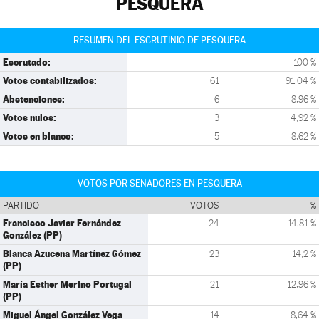
PESQUERA
RESUMEN DEL ESCRUTINIO DE PESQUERA
Escrutado:
100 %
Votos contabilizados:
61
91,04 %
Abstenciones:
6
8,96 %
Votos nulos:
3
4,92 %
Votos en blanco:
5
8,62 %
VOTOS POR SENADORES EN PESQUERA
PARTIDO
VOTOS
%
Francisco Javier Fernández
24
14,81 %
González (PP)
Blanca Azucena Martínez Gómez
23
14,2 %
(PP)
María Esther Merino Portugal
21
12,96 %
(PP)
Miguel Ángel González Vega
14
8,64 %