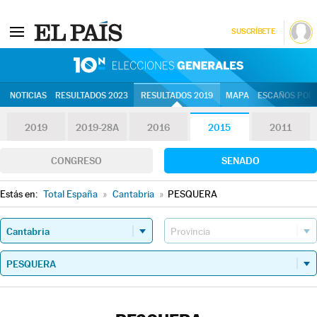
SUSCRÍBETE
10N | Eleccion
NOTICIAS
RESULTADOS 2023
RESULTADOS 2019
MAPA
ESCAÑOS POR 
2019
2019-28A
2016
2015
2011
CONGRESO
SENADO
Estás en:
Total España
»
Cantabria
»
PESQUERA