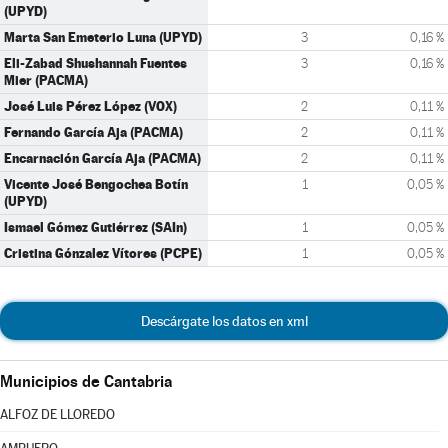
(UPYD)
Marta San Emeterio Luna (UPYD)
3
0,16 %
Eli-Zabad Shushannah Fuentes
3
0,16 %
Mier (PACMA)
José Luis Pérez López (VOX)
2
0,11 %
Fernando García Aja (PACMA)
2
0,11 %
Encarnación García Aja (PACMA)
2
0,11 %
Vicente José Bengochea Botín
1
0,05 %
(UPYD)
Ismael Gómez Gutiérrez (SAIn)
1
0,05 %
Cristina Gónzalez Vítores (PCPE)
1
0,05 %
Descárgate los datos en xml
Municipios de Cantabria
ALFOZ DE LLOREDO