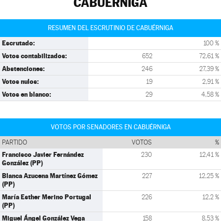
CABUÉRNIGA
RESUMEN DEL ESCRUTINIO DE CABUÉRNIGA
Escrutado:
100 %
Votos contabilizados:
652
72,61 %
Abstenciones:
246
27,39 %
Votos nulos:
19
2,91 %
Votos en blanco:
29
4,58 %
VOTOS POR SENADORES EN CABUÉRNIGA
PARTIDO
VOTOS
%
Francisco Javier Fernández
230
12,41 %
González (PP)
Blanca Azucena Martínez Gómez
227
12,25 %
(PP)
María Esther Merino Portugal
226
12,2 %
(PP)
Miguel Ángel González Vega
158
8,53 %