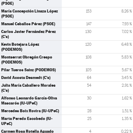
(PSOE)
María Concepción Linaza López
153
8,26 %
(PSOE)
Manuel Ceballos Pérez (PSOE)
147
7,93 %
Carlos Javier Fernández Pérez
130
7,02 %
(C's)
Kevin Botejara López
120
6,48 %
(PODEMOS)
Montserrat Obregón Crespo
108
5,83 %
(PODEMOS)
Pilar Tueros Sainz (PODEMOS)
105
5,67 %
David Acosta Desmedt (C's)
64
3,45 %
Julia María Caballero Morales
54
2,91 %
(C's)
Alfonso Leonardo García-Oliva
30
1,62 %
Mascarós (IU-UPeC)
Mercedes Boix Rovira (IU-UPeC)
28
1,51 %
Marta Peredo Escobedo (IU-
25
1,35 %
UPeC)
Carmen Rosa Rotella Aguado
4
0,22 %