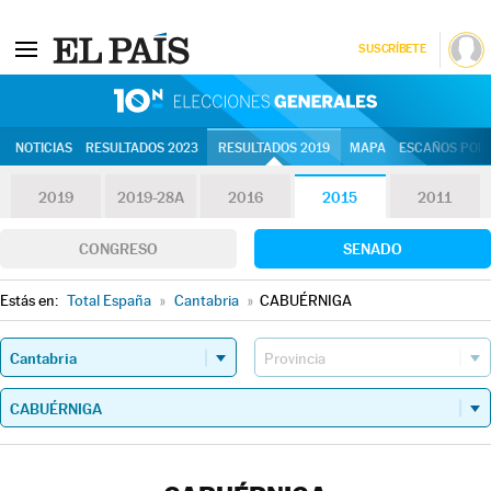
SUSCRÍBETE
10N | Eleccion
NOTICIAS
RESULTADOS 2023
RESULTADOS 2019
MAPA
ESCAÑOS POR 
2019
2019-28A
2016
2015
2011
CONGRESO
SENADO
Estás en:
Total España
»
Cantabria
»
CABUÉRNIGA