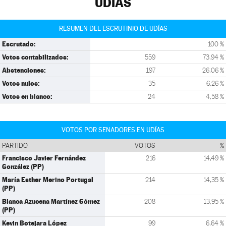
UDÍAS
RESUMEN DEL ESCRUTINIO DE UDÍAS
Escrutado:
100 %
Votos contabilizados:
559
73,94 %
Abstenciones:
197
26,06 %
Votos nulos:
35
6,26 %
Votos en blanco:
24
4,58 %
VOTOS POR SENADORES EN UDÍAS
PARTIDO
VOTOS
%
Francisco Javier Fernández
216
14,49 %
González (PP)
María Esther Merino Portugal
214
14,35 %
(PP)
Blanca Azucena Martínez Gómez
208
13,95 %
(PP)
Kevin Botejara López
99
6,64 %