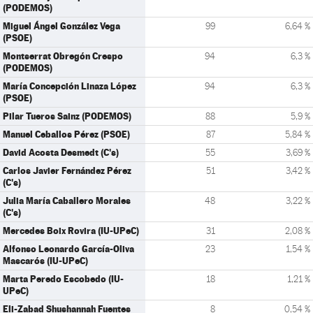
(PODEMOS)
Miguel Ángel González Vega
99
6,64 %
(PSOE)
Montserrat Obregón Crespo
94
6,3 %
(PODEMOS)
María Concepción Linaza López
94
6,3 %
(PSOE)
Pilar Tueros Sainz (PODEMOS)
88
5,9 %
Manuel Ceballos Pérez (PSOE)
87
5,84 %
David Acosta Desmedt (C's)
55
3,69 %
Carlos Javier Fernández Pérez
51
3,42 %
(C's)
Julia María Caballero Morales
48
3,22 %
(C's)
Mercedes Boix Rovira (IU-UPeC)
31
2,08 %
Alfonso Leonardo García-Oliva
23
1,54 %
Mascarós (IU-UPeC)
Marta Peredo Escobedo (IU-
18
1,21 %
UPeC)
Eli-Zabad Shushannah Fuentes
8
0,54 %