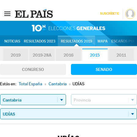
SUSCRÍBETE
10N | Eleccion
NOTICIAS
RESULTADOS 2023
RESULTADOS 2019
MAPA
ESCAÑOS POR 
2019
2019-28A
2016
2015
2011
CONGRESO
SENADO
Estás en:
Total España
»
Cantabria
»
UDÍAS