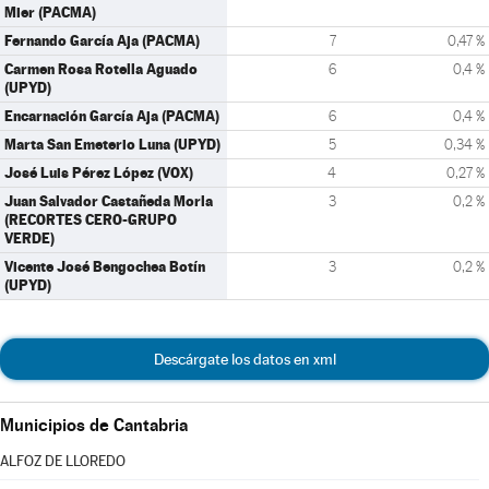
Mier (PACMA)
Fernando García Aja (PACMA)
7
0,47 %
Carmen Rosa Rotella Aguado
6
0,4 %
(UPYD)
Encarnación García Aja (PACMA)
6
0,4 %
Marta San Emeterio Luna (UPYD)
5
0,34 %
José Luis Pérez López (VOX)
4
0,27 %
Juan Salvador Castañeda Morla
3
0,2 %
(RECORTES CERO-GRUPO
VERDE)
Vicente José Bengochea Botín
3
0,2 %
(UPYD)
Descárgate los datos en xml
Municipios de Cantabria
ALFOZ DE LLOREDO