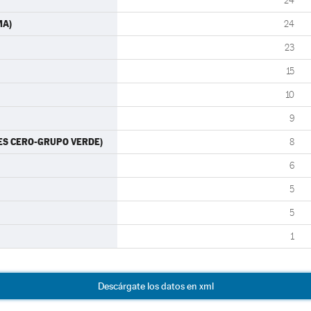
24
MA)
24
23
15
10
9
RTES CERO-GRUPO VERDE)
8
6
5
5
1
Descárgate los datos en xml