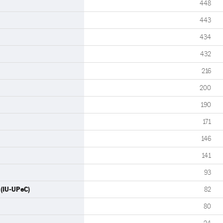
448
443
434
432
216
200
190
171
146
141
93
 (IU-UPeC)
82
80