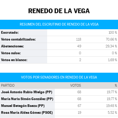
RENEDO DE LA VEGA
RESUMEN DEL ESCRUTINIO DE RENEDO DE LA VEGA
Escrutado:
100 %
Votos contabilizados:
118
70,66 %
Abstenciones:
49
29,34 %
Votos nulos:
0
0 %
Votos en blanco:
2
1,69 %
VOTOS POR SENADORES EN RENEDO DE LA VEGA
PARTIDO
VOTOS
%
José Antonio Rubio Mielgo (PP)
68
19,77 %
María Nuria Simón González (PP)
68
19,77 %
Manuel Betegón Baeza (PP)
67
19,48 %
Rosa María Aldea Gómez (PSOE)
19
5,52 %