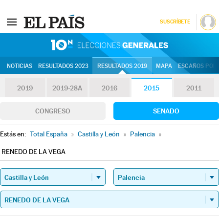
SUSCRÍBETE
10N | Eleccion
NOTICIAS
RESULTADOS 2023
RESULTADOS 2019
MAPA
ESCAÑOS POR 
2019
2019-28A
2016
2015
2011
CONGRESO
SENADO
Estás en:
Total España
»
Castilla y León
»
Palencia
»
RENEDO DE LA VEGA