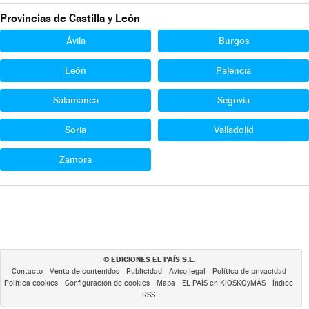
Provincias de Castilla y León
Ávila
Burgos
León
Palencia
Salamanca
Segovia
Soria
Valladolid
Zamora
EDICIONES EL PAÍS S.L.
©
Contacto
Venta de contenidos
Publicidad
Aviso legal
Política de privacidad
Política cookies
Configuración de cookies
Mapa
EL PAÍS en KIOSKOyMÁS
Índice
RSS