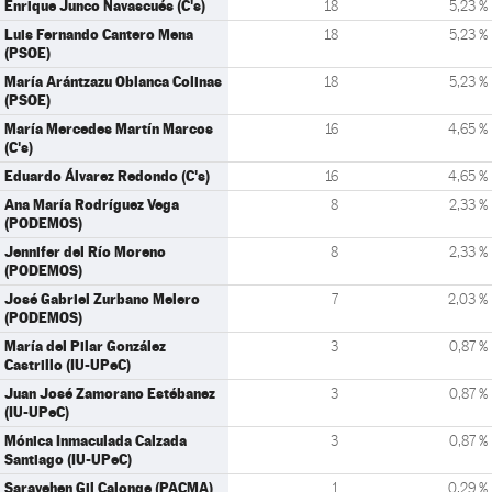
Enrique Junco Navascués (C's)
18
5,23 %
Luis Fernando Cantero Mena
18
5,23 %
(PSOE)
María Arántzazu Oblanca Colinas
18
5,23 %
(PSOE)
María Mercedes Martín Marcos
16
4,65 %
(C's)
Eduardo Álvarez Redondo (C's)
16
4,65 %
Ana María Rodríguez Vega
8
2,33 %
(PODEMOS)
Jennifer del Río Moreno
8
2,33 %
(PODEMOS)
José Gabriel Zurbano Melero
7
2,03 %
(PODEMOS)
María del Pilar González
3
0,87 %
Castrillo (IU-UPeC)
Juan José Zamorano Estébanez
3
0,87 %
(IU-UPeC)
Mónica Inmaculada Calzada
3
0,87 %
Santiago (IU-UPeC)
Sarayehen Gil Calonge (PACMA)
1
0,29 %