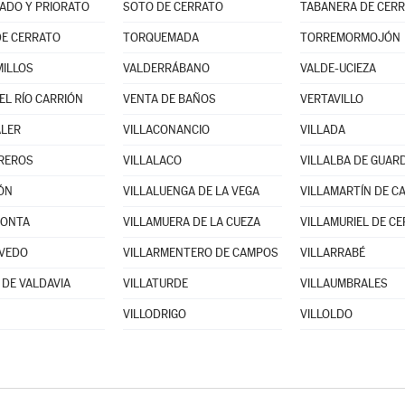
ADO Y PRIORATO
SOTO DE CERRATO
TABANERA DE CER
DE CERRATO
TORQUEMADA
TORREMORMOJÓN
ILLOS
VALDERRÁBANO
VALDE-UCIEZA
EL RÍO CARRIÓN
VENTA DE BAÑOS
VERTAVILLO
ALER
VILLACONANCIO
VILLADA
REROS
VILLALACO
VILLALBA DE GUAR
ÓN
VILLALUENGA DE LA VEGA
VILLAMARTÍN DE C
RONTA
VILLAMUERA DE LA CUEZA
VILLAMURIEL DE C
OVEDO
VILLARMENTERO DE CAMPOS
VILLARRABÉ
 DE VALDAVIA
VILLATURDE
VILLAUMBRALES
VILLODRIGO
VILLOLDO