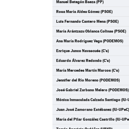
Manuel Betegón Baeza (PP)
Rosa María Aldea Gómez (PSOE)
Luis Fernando Cantero Mena (PSOE)
María Arántzazu Oblanca Colinas (PSOE)
Ana María Rodríguez Vega (PODEMOS)
Enrique Junco Navascués (C's)
Eduardo Álvarez Redondo (C's)
María Mercedes Martín Marcos (C's)
Jennifer del Río Moreno (PODEMOS)
José Gabriel Zurbano Melero (PODEMOS)
Mónica Inmaculada Calzada Santiago (IU-
Juan José Zamorano Estébanez (IU-UPeC
María del Pilar González Castrillo (IU-UPe