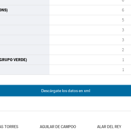
6
JONS)
6
5
3
3
2
O-GRUPO VERDE)
1
1
Descárgate los datos en xml
LAS TORRES
AGUILAR DE CAMPOO
ALAR DEL REY