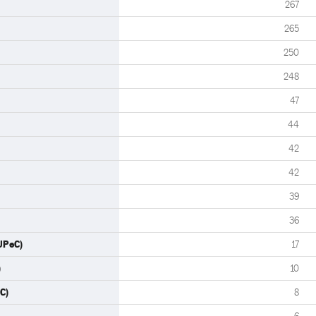
267
265
250
248
47
44
42
42
39
36
UPeC)
17
)
10
C)
8