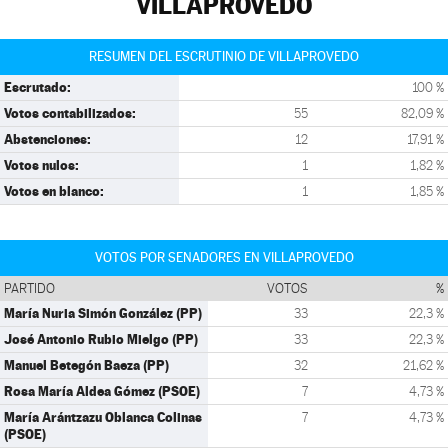
VILLAPROVEDO
RESUMEN DEL ESCRUTINIO DE VILLAPROVEDO
Escrutado:
100 %
Votos contabilizados:
55
82,09 %
Abstenciones:
12
17,91 %
Votos nulos:
1
1,82 %
Votos en blanco:
1
1,85 %
VOTOS POR SENADORES EN VILLAPROVEDO
PARTIDO
VOTOS
%
María Nuria Simón González (PP)
33
22,3 %
José Antonio Rubio Mielgo (PP)
33
22,3 %
Manuel Betegón Baeza (PP)
32
21,62 %
Rosa María Aldea Gómez (PSOE)
7
4,73 %
María Arántzazu Oblanca Colinas
7
4,73 %
(PSOE)