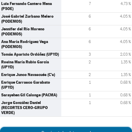
Luis Fernando Cantero Mena
7
4,73 %
(PSOE)
José Gabriel Zurbano Melero
6
4,05 %
(PODEMOS)
Jennifer del Río Moreno
6
4,05 %
(PODEMOS)
Ana María Rodríguez Vega
6
4,05 %
(PODEMOS)
Tomás Aparicio Ordóñez (UPYD)
3
2,03 %
Rosina María Rubio García
2
1,35 %
(UPYD)
Enrique Junco Navascués (C's)
2
1,35 %
Enrique Carrasco Garabato
1
0,68 %
(UPYD)
Sarayehen Gil Calonge (PACMA)
1
0,68 %
Jorge González Daniel
1
0,68 %
(RECORTES CERO-GRUPO
VERDE)