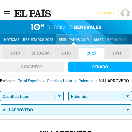
SUSCRÍBETE
10N | Eleccion
NOTICIAS
RESULTADOS 2023
RESULTADOS 2019
MAPA
ESCAÑOS POR 
2019
2019-28A
2016
2015
2011
CONGRESO
SENADO
Estás en:
Total España
»
Castilla y León
»
Palencia
»
VILLAPROVEDO