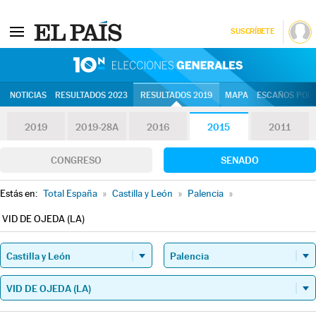
SUSCRÍBETE
10N | Eleccion
NOTICIAS
RESULTADOS 2023
RESULTADOS 2019
MAPA
ESCAÑOS POR 
2019
2019-28A
2016
2015
2011
CONGRESO
SENADO
Estás en:
Total España
»
Castilla y León
»
Palencia
»
VID DE OJEDA (LA)