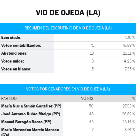
VID DE OJEDA (LA)
RESUMEN DEL ESCRUTINIO DE VID DE OJEDA (LA)
Escrutado:
100 %
Votos contabilizados:
71
78,89 %
Abstenciones:
19
21,11 %
Votos nulos:
3
4,23 %
Votos en blanco:
5
7,35 %
VOTOS POR SENADORES EN VID DE OJEDA (LA)
PARTIDO
VOTOS
%
María Nuria Simón González (PP)
50
27,93 %
José Antonio Rubio Mielgo (PP)
48
26,82 %
Manuel Betegón Baeza (PP)
45
25,14 %
María Mercedes Martín Marcos
7
3,91 %
(C's)