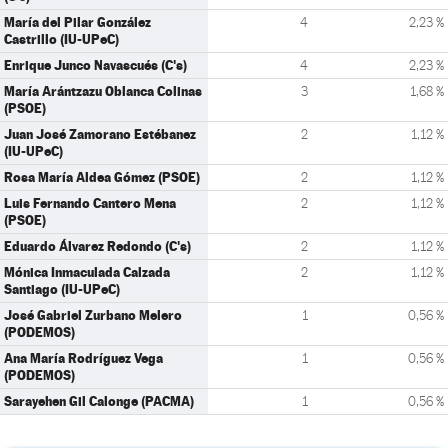
María del Pilar González
4
2,23 %
Castrillo (IU-UPeC)
Enrique Junco Navascués (C's)
4
2,23 %
María Arántzazu Oblanca Colinas
3
1,68 %
(PSOE)
Juan José Zamorano Estébanez
2
1,12 %
(IU-UPeC)
Rosa María Aldea Gómez (PSOE)
2
1,12 %
Luis Fernando Cantero Mena
2
1,12 %
(PSOE)
Eduardo Álvarez Redondo (C's)
2
1,12 %
Mónica Inmaculada Calzada
2
1,12 %
Santiago (IU-UPeC)
José Gabriel Zurbano Melero
1
0,56 %
(PODEMOS)
Ana María Rodríguez Vega
1
0,56 %
(PODEMOS)
Sarayehen Gil Calonge (PACMA)
1
0,56 %