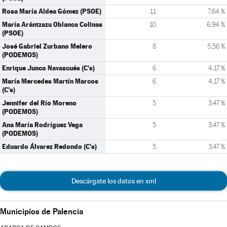
Rosa María Aldea Gómez (PSOE)
11
7,64 %
María Arántzazu Oblanca Colinas
10
6,94 %
(PSOE)
José Gabriel Zurbano Melero
8
5,56 %
(PODEMOS)
Enrique Junco Navascués (C's)
6
4,17 %
María Mercedes Martín Marcos
6
4,17 %
(C's)
Jennifer del Río Moreno
5
3,47 %
(PODEMOS)
Ana María Rodríguez Vega
5
3,47 %
(PODEMOS)
Eduardo Álvarez Redondo (C's)
5
3,47 %
Descárgate los datos en xml
Municipios de Palencia