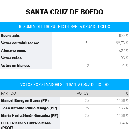
SANTA CRUZ DE BOEDO
RESUMEN DEL ESCRUTINIO DE SANTA CRUZ DE BOEDO
Escrutado:
100 %
Votos contabilizados:
51
92,73 %
Abstenciones:
4
7,27 %
Votos nulos:
1
1,96 %
Votos en blanco:
2
4 %
VOTOS POR SENADORES EN SANTA CRUZ DE BOEDO
PARTIDO
VOTOS
%
Manuel Betegón Baeza (PP)
25
17,36 %
José Antonio Rubio Mielgo (PP)
25
17,36 %
María Nuria Simón González (PP)
25
17,36 %
Luis Fernando Cantero Mena
11
7,64 %
(PSOE)