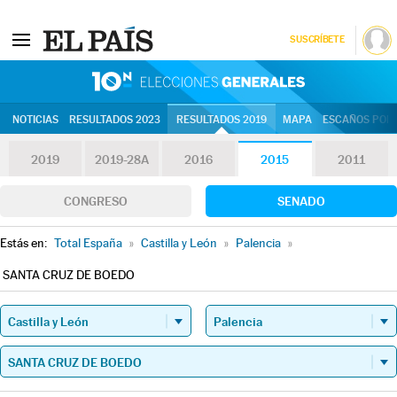
SUSCRÍBETE
10N | Eleccion
NOTICIAS
RESULTADOS 2023
RESULTADOS 2019
MAPA
ESCAÑOS POR 
2019
2019-28A
2016
2015
2011
CONGRESO
SENADO
Estás en:
Total España
»
Castilla y León
»
Palencia
»
SANTA CRUZ DE BOEDO