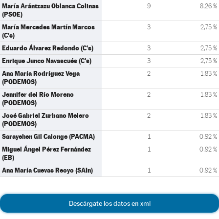
María Arántzazu Oblanca Colinas
9
8,26 %
(PSOE)
María Mercedes Martín Marcos
3
2,75 %
(C's)
Eduardo Álvarez Redondo (C's)
3
2,75 %
Enrique Junco Navascués (C's)
3
2,75 %
Ana María Rodríguez Vega
2
1,83 %
(PODEMOS)
Jennifer del Río Moreno
2
1,83 %
(PODEMOS)
José Gabriel Zurbano Melero
2
1,83 %
(PODEMOS)
Sarayehen Gil Calonge (PACMA)
1
0,92 %
Miguel Ángel Pérez Fernández
1
0,92 %
(EB)
Ana María Cuevas Reoyo (SAIn)
1
0,92 %
Descárgate los datos en xml