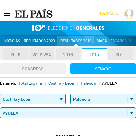
SUSCRÍBETE
10N | Eleccion
NOTICIAS
RESULTADOS 2023
RESULTADOS 2019
MAPA
ESCAÑOS POR 
2019
2019-28A
2016
2015
2011
CONGRESO
SENADO
Estás en:
Total España
»
Castilla y León
»
Palencia
»
AYUELA