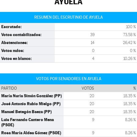
AYUELA
RESUMEN DEL ESCRUTINIO DE AYUELA
Escrutado:
100 %
Votos contabilizados:
39
73,58 %
Abstenciones:
14
26,42 %
Votos nulos:
0
0 %
Votos en blanco:
4
10,26 %
VOTOS POR SENADORES EN AYUELA
PARTIDO
VOTOS
%
María Nuria Simón González (PP)
20
18,35 %
José Antonio Rubio Mielgo (PP)
20
18,35 %
Manuel Betegón Baeza (PP)
20
18,35 %
Luis Fernando Cantero Mena
9
8,26 %
(PSOE)
Rosa María Aldea Gómez (PSOE)
9
8,26 %