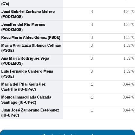
(C's)
José Gabriel Zurbano Melero
3
1,32 %
(PODEMOS)
Jennifer del Río Moreno
3
1,32 %
(PODEMOS)
Rosa María Aldea Gómez (PSOE)
3
1,32 %
María Arántzazu Oblanca Colinas
3
1,32 %
(PSOE)
Ana María Rodríguez Vega
3
1,32 %
(PODEMOS)
Luis Fernando Cantero Mena
3
1,32 %
(PSOE)
María del Pilar González
1
0,44 %
Castrillo (IU-UPeC)
Mónica Inmaculada Calzada
1
0,44 %
Santiago (IU-UPeC)
Juan José Zamorano Estébanez
1
0,44 %
(IU-UPeC)