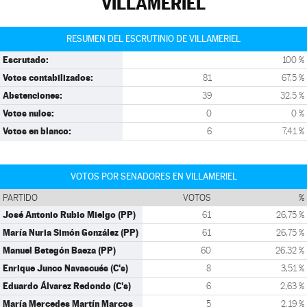
VILLAMERIEL
RESUMEN DEL ESCRUTINIO DE VILLAMERIEL
Escrutado:
100 %
Votos contabilizados:
81
67,5 %
Abstenciones:
39
32,5 %
Votos nulos:
0
0 %
Votos en blanco:
6
7,41 %
VOTOS POR SENADORES EN VILLAMERIEL
PARTIDO
VOTOS
%
José Antonio Rubio Mielgo (PP)
61
26,75 %
María Nuria Simón González (PP)
61
26,75 %
Manuel Betegón Baeza (PP)
60
26,32 %
Enrique Junco Navascués (C's)
8
3,51 %
Eduardo Álvarez Redondo (C's)
6
2,63 %
María Mercedes Martín Marcos
5
2,19 %