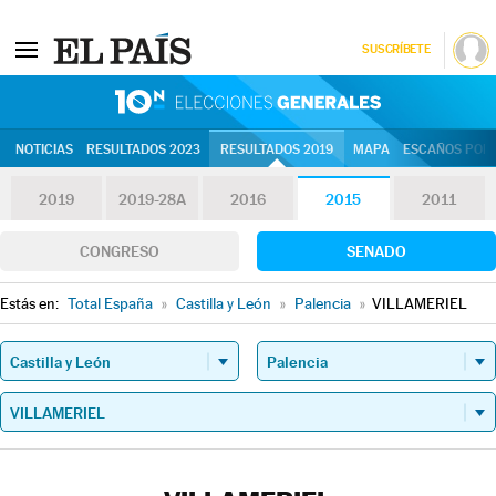
SUSCRÍBETE
10N | Eleccion
NOTICIAS
RESULTADOS 2023
RESULTADOS 2019
MAPA
ESCAÑOS POR 
2019
2019-28A
2016
2015
2011
CONGRESO
SENADO
Estás en:
Total España
»
Castilla y León
»
Palencia
»
VILLAMERIEL