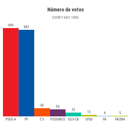
Número de votos
ESCRUTADO
100
%
696
683
65
56
32
13
6
5
PSOE-A
PP
C's
PODEMOS
IULV-CA
UPyD
PA
PACMA