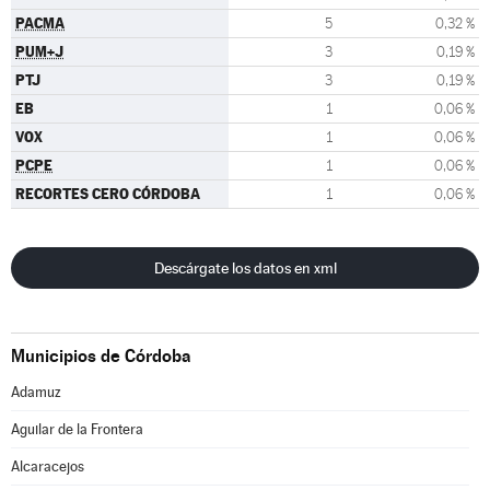
PACMA
5
0,32 %
PUM+J
3
0,19 %
PTJ
3
0,19 %
EB
1
0,06 %
VOX
1
0,06 %
PCPE
1
0,06 %
RECORTES CERO CÓRDOBA
1
0,06 %
Descárgate los datos en xml
Municipios de Córdoba
Adamuz
Aguilar de la Frontera
Alcaracejos