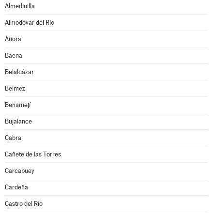
Almedinilla
Almodóvar del Río
Añora
Baena
Belalcázar
Belmez
Benamejí
Bujalance
Cabra
Cañete de las Torres
Carcabuey
Cardeña
Castro del Río