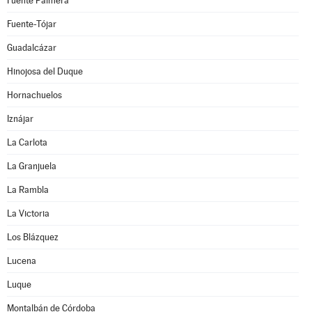
Fuente Palmera
Fuente-Tójar
Guadalcázar
Hinojosa del Duque
Hornachuelos
Iznájar
La Carlota
La Granjuela
La Rambla
La Victoria
Los Blázquez
Lucena
Luque
Montalbán de Córdoba