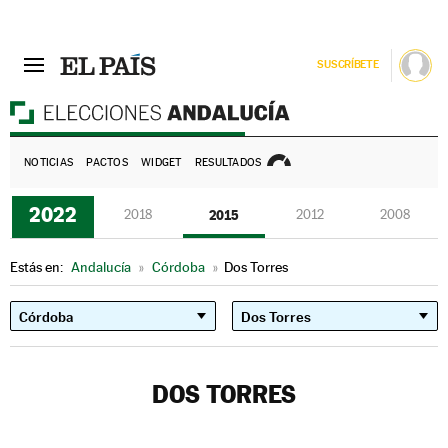
SUSCRÍBETE
E
NOTICIAS
PACTOS
WIDGET
RESULTADOS
2022
2018
2015
2012
2008
Estás en:
Andalucía
»
Córdoba
»
Dos Torres
DOS TORRES