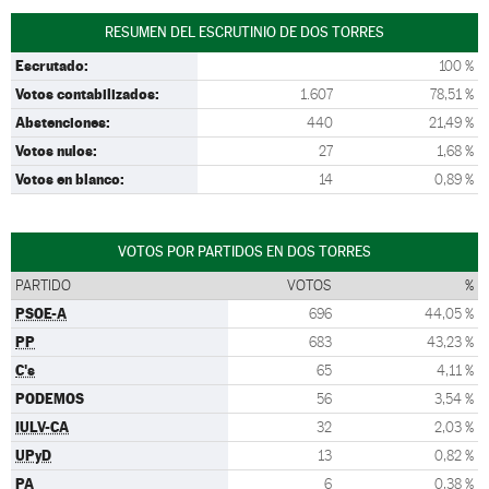
RESUMEN DEL ESCRUTINIO DE DOS TORRES
Escrutado:
100 %
Votos contabilizados:
1.607
78,51 %
Abstenciones:
440
21,49 %
Votos nulos:
27
1,68 %
Votos en blanco:
14
0,89 %
VOTOS POR PARTIDOS EN DOS TORRES
PARTIDO
VOTOS
%
PSOE-A
696
44,05 %
PP
683
43,23 %
C's
65
4,11 %
PODEMOS
56
3,54 %
IULV-CA
32
2,03 %
UPyD
13
0,82 %
PA
6
0,38 %