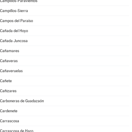
Campillos-Paravientos
Campillos-Sierra
Campos del Paraíso
Cañada del Hoyo
Cañada Juncosa
Cañamares
Cañaveras
Cañaveruelas
Cañete
Cañizares
Carboneras de Guadazaón
Cardenete
Carrascosa
Carrascosa de Haro