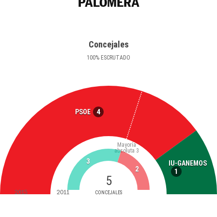
PALOMERA
Concejales
100
%
ESCRUTADO
4
PSOE
Mayoría
absoluta
3
3
IU-GANEMOS
2
1
5
2015
2011
CONCEJALES