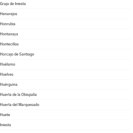
Graja de Iniesta
Henarejos
Honrubia
Hontanaya
Hontecillas
Horcajo de Santiago
Huélamo
Huelves
Huérguina
Huerta de la Obispalía
Huerta del Marquesado
Huete
Iniesta