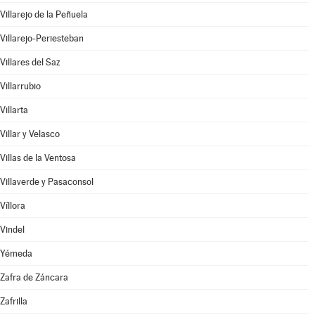
Villarejo de la Peñuela
Villarejo-Periesteban
Villares del Saz
Villarrubio
Villarta
Villar y Velasco
Villas de la Ventosa
Villaverde y Pasaconsol
Víllora
Vindel
Yémeda
Zafra de Záncara
Zafrilla