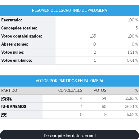
RESUMEN DEL ESCRUTINIO DE PALOMERA
Escrutado:
100 %
Concejales totales:
5
Votos contabilizados:
165
100 %
Abstenciones:
0
0 %
Votos nulos:
2
1,21 %
Votos en blanco:
1
0,61 %
VOTOS POR PARTIDOS EN PALOMERA
PARTIDO
CONCEJALES
VOTOS
%
PSOE
4
91
55,83 %
IU-GANEMOS
1
60
36,81 %
PP
0
9
5,52 %
Descárgate los datos en xml