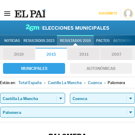
SUSCRÍBETE
26M | Elec
NOTICIAS
RESULTADOS 2023
RESULTADOS 2019
PACTOS
AUTONÓMIC
2019
2015
2011
2007
MUNICIPALES
AUTONÓMICAS
Estás en:
Total España
»
Castilla La Mancha
»
Cuenca
»
Palomera