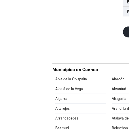
Municipios de Cuenca
Abia de la Obispalía
Alarcón
Alcalá de la Vega
Alcantud
Algarra
Aliaguilla
Altarejos
Arandilla 
Arrancacepas
Atalaya de
Beamud
Belinchón