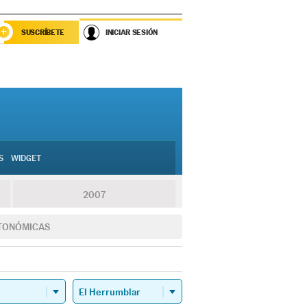
SUSCRÍBETE
INICIAR SESIÓN
S
WIDGET
2007
TONÓMICAS