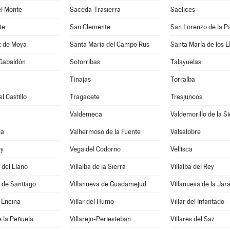
el Monte
Saceda-Trasierra
Saelices
te
San Clemente
San Lorenzo de la Pa
z de Moya
Santa María del Campo Rus
Santa María de los L
 Gabaldón
Sotorribas
Talayuelas
Tinajas
Torralba
l Castillo
Tragacete
Tresjuncos
Valdemeca
Valdemorillo de la Si
la
Valhermoso de la Fuente
Valsalobre
ey
Vega del Codorno
Vellisca
 del Llano
Villalba de la Sierra
Villalba del Rey
 de Santiago
Villanueva de Guadamejud
Villanueva de la Jar
a Encina
Villar del Humo
Villar del Infantado
e la Peñuela
Villarejo-Periesteban
Villares del Saz