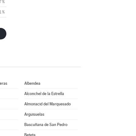
7 %
1 %
ueras
Albendea
Alconchel de la Estrella
Almonacid del Marquesado
Arguisuelas
Bascuñana de San Pedro
Beteta