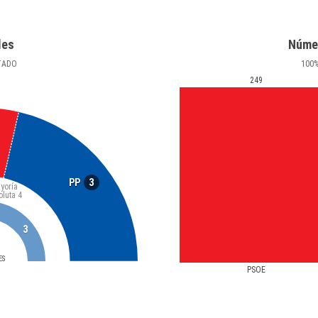
les
Núme
TADO
100
249
3
PP
yoría
oluta
4
3
ES
PSOE