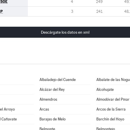
PSOE
4
249
49,
PP
3
241
48,
Descárgate los datos en xml
Albaladejo del Cuende
Albalate de las Nog
Alcázar del Rey
Alcohujate
Almendros
Almodóvar del Pinar
del Arroyo
Arcas
Arcos de la Sierra
l Cañavate
Barajas de Melo
Barchín del Hoyo
Belmonte
Belmontejo