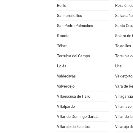
Reíllo
Rozalén d
Salmeroncillos
Salvacañe
San Pedro Palmiches
Santa Cru
Sisante
Solera de
Tébar
Tejadillos
Torrubia del Campo
Torrubia de
Uclés
Uña
Valdeolivas
Valdetórto
Valverdejo
Vara de R
Villaescusa de Haro
Villagarcía
Villalpardo
Villamayor
Villar de Domingo García
Villar de l
Villarejo de Fuentes
Villarejo d