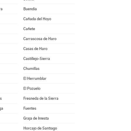
ra
Buendía
Cañada del Hoyo
Cañete
Carrascosa de Haro
Casas de Haro
Castillejo-Sierra
Chumillas
El Herrumblar
El Pozuelo
s
Fresneda de la Sierra
ga
Fuentes
Graja de Iniesta
Horcajo de Santiago