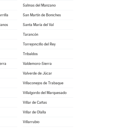
Salinas del Manzano
rrilla
San Martín de Boniches
lanos
Santa María del Val
Tarancón
Torrejoncillo del Rey
Tribaldos
erra
Valdemoro-Sierra
Valverde de Júcar
Villaconejos de Trabaque
Villalgordo del Marquesado
a
Villar de Cañas
Villar de Olalla
Villarrubio