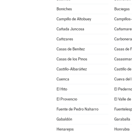
Boniches
Buciegas
Campillo de Altobuey
Campillos
Cañada Juncosa
Cañamare
Cañizares
Carbonera
Casas de Benítez
Casas de 
Casas de los Pinos
Casasimar
Castillo-Albaráñez
Castillo d
Cuenca
Cueva del 
El Hito
El Pedern
El Provencio
El Valle de
Fuente de Pedro Naharro
Fuentelesp
Gabaldón
Garaballa
Henarejos
Honrubia