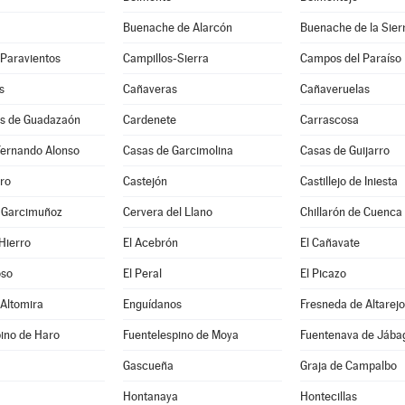
Buenache de Alarcón
Buenache de la Sier
-Paravientos
Campillos-Sierra
Campos del Paraíso
s
Cañaveras
Cañaveruelas
s de Guadazaón
Cardenete
Carrascosa
Fernando Alonso
Casas de Garcimolina
Casas de Guijarro
ro
Castejón
Castillejo de Iniesta
e Garcimuñoz
Cervera del Llano
Chillarón de Cuenca
Hierro
El Acebrón
El Cañavate
oso
El Peral
El Picazo
 Altomira
Enguídanos
Fresneda de Altarejo
ino de Haro
Fuentelespino de Moya
Fuentenava de Jába
Gascueña
Graja de Campalbo
Hontanaya
Hontecillas