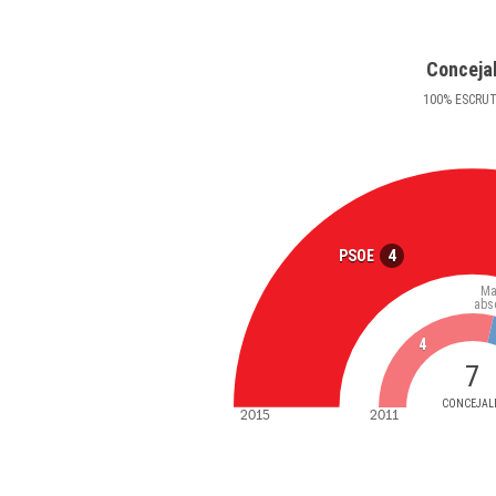
Conceja
100
%
ESCRU
4
PSOE
Ma
abs
4
7
CONCEJAL
2015
2011