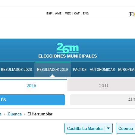
ESP
AME
MEX
CAT
ENG
RESULTADOS 2023
RESULTADOS 2019
PACTOS
AUTONÓMICAS
EUROPEA
2015
2011
LES
AU
a
»
Cuenca
»
El Herrumblar