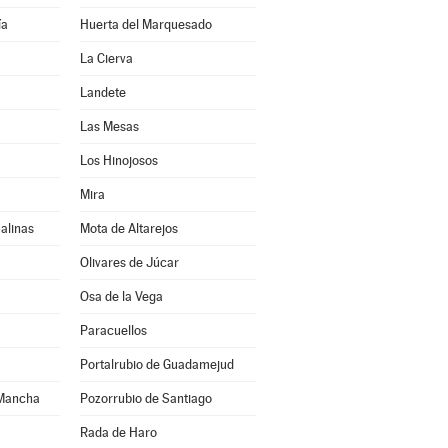
ía
Huerta del Marquesado
La Cierva
Landete
Las Mesas
Los Hinojosos
Mira
alinas
Mota de Altarejos
Olivares de Júcar
Osa de la Vega
Paracuellos
Portalrubio de Guadamejud
 Mancha
Pozorrubio de Santiago
Rada de Haro