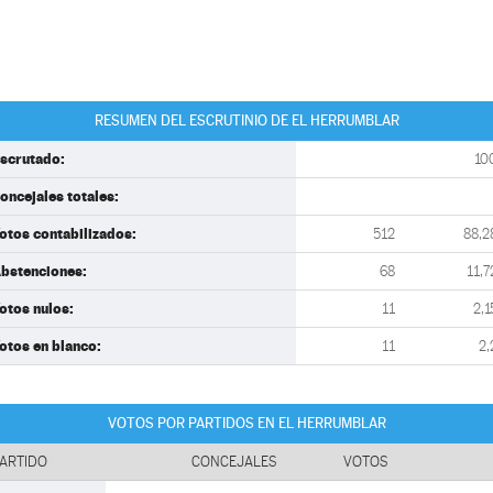
RESUMEN DEL ESCRUTINIO DE EL HERRUMBLAR
scrutado:
10
oncejales totales:
otos contabilizados:
512
88,2
bstenciones:
68
11,7
otos nulos:
11
2,1
otos en blanco:
11
2,
VOTOS POR PARTIDOS EN EL HERRUMBLAR
ARTIDO
CONCEJALES
VOTOS