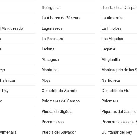
Huérguina
Huerta de la Obispal
La Alberca de Záncara
La Almarcha
l Marquesado
Lagunaseca
La Hinojosa
a
La Pesquera
Las Majadas
s
Ledaña
Leganiel
Masegosa
Minglanilla
ejo
Montalbo
Monteagudo de las S
l Palancar
Moya
Narboneta
l Rey
Olmedilla de Alarcón
Olmedilla de Eliz
lo
Palomares del Campo
Palomera
Pineda de Gigüela
Piqueras del Castillo
Pozoamargo
Pozorrubielos de la
 Almenara
Puebla del Salvador
Quintanar del Rey