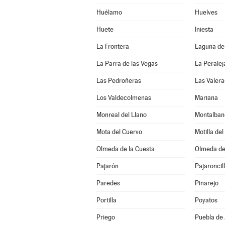
Huélamo
Huelves
Huete
Iniesta
La Frontera
Laguna de
La Parra de las Vegas
La Peralej
Las Pedroñeras
Las Valera
Los Valdecolmenas
Mariana
Monreal del Llano
Montalban
Mota del Cuervo
Motilla de
Olmeda de la Cuesta
Olmeda de
Pajarón
Pajaroncil
Paredes
Pinarejo
Portilla
Poyatos
Priego
Puebla de